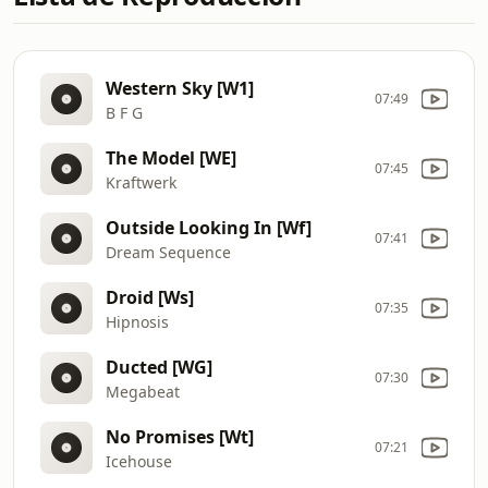
Western Sky [W1]
07:49
B F G
The Model [WE]
07:45
Kraftwerk
Outside Looking In [Wf]
07:41
Dream Sequence
Droid [Ws]
07:35
Hipnosis
Ducted [WG]
07:30
Megabeat
No Promises [Wt]
07:21
Icehouse