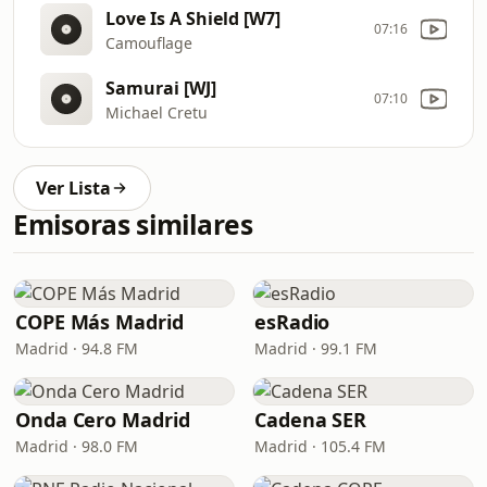
Love Is A Shield [W7]
07:16
Camouflage
Samurai [WJ]
07:10
Michael Cretu
Ver Lista
Emisoras similares
COPE Más Madrid
esRadio
Madrid · 94.8 FM
Madrid · 99.1 FM
Onda Cero Madrid
Cadena SER
Madrid · 98.0 FM
Madrid · 105.4 FM