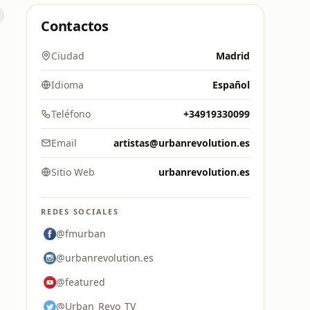
Contactos
Ciudad
Madrid
Idioma
Español
Teléfono
+34919330099
Email
artistas@urbanrevolution.es
Sitio Web
urbanrevolution.es
REDES SOCIALES
@fmurban
@urbanrevolution.es
@featured
@Urban_Revo_TV