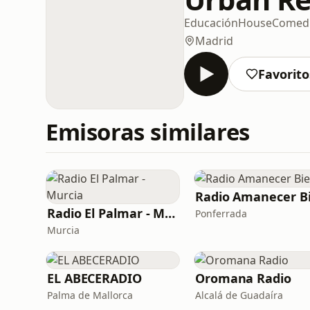
Educación
House
Comed
Madrid
Favorito
Emisoras similares
Radio El Palmar - Murcia
Ponferrada
Murcia
EL ABECERADIO
Oromana Radio
Palma de Mallorca
Alcalá de Guadaíra