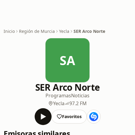
Inicio
Región de Murcia
Yecla
SER Arco Norte
SA
SER Arco Norte
Programas
Noticias
Yecla
97.2 FM
Favoritos
Emisoras similares