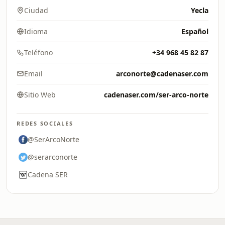
Ciudad
Yecla
Idioma
Español
Teléfono
+34 968 45 82 87
Email
arconorte@cadenaser.com
Sitio Web
cadenaser.com/ser-arco-norte
REDES SOCIALES
@SerArcoNorte
@serarconorte
Cadena SER