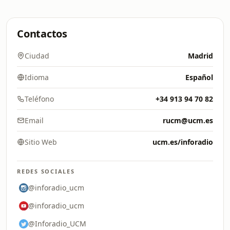
Contactos
Ciudad
Madrid
Idioma
Español
Teléfono
+34 913 94 70 82
Email
rucm@ucm.es
Sitio Web
ucm.es/inforadio
REDES SOCIALES
@inforadio_ucm
@inforadio_ucm
@Inforadio_UCM