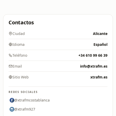
Contactos
Ciudad
Alicante
Idioma
Español
Teléfono
+34 610 99 66 39
Email
info@xtrafm.es
Sitio Web
xtrafm.es
REDES SOCIALES
@xtrafmcostablanca
@xtrafm927