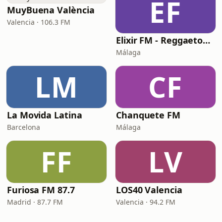
EF
MuyBuena València
Valencia · 106.3 FM
Elixir FM - Reggaeton Party
Málaga
LM
CF
La Movida Latina
Chanquete FM
Barcelona
Málaga
FF
LV
Furiosa FM 87.7
LOS40 Valencia
Madrid · 87.7 FM
Valencia · 94.2 FM