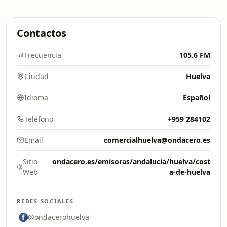
Contactos
Frecuencia
105.6 FM
Ciudad
Huelva
Idioma
Español
Teléfono
+959 284102
Email
comercialhuelva@ondacero.es
Sitio
ondacero.es/emisoras/andalucia/huelva/cost
Web
a-de-huelva
REDES SOCIALES
@ondacerohuelva