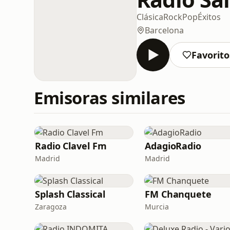
Clásica
Rock
Pop
Éxitos
Barcelona
Favorito
Emisoras similares
Radio Clavel Fm
AdagioRadio
Madrid
Madrid
Splash Classical
FM Chanquete
Zaragoza
Murcia