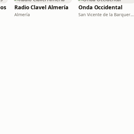
ios
Radio Clavel Almería
Onda Occidental
Almería
San Vicente de la Barquera · 92.2-107.7 FM