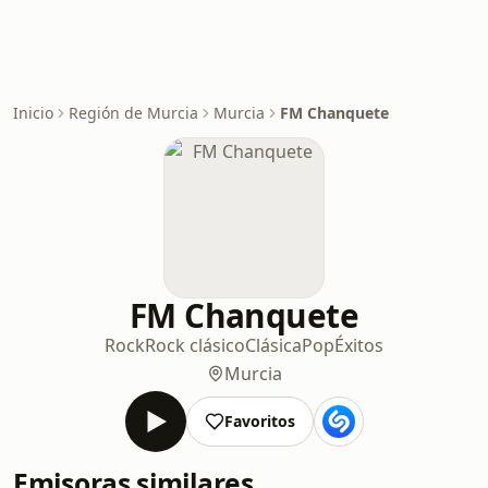
Inicio
Región de Murcia
Murcia
FM Chanquete
FM Chanquete
Rock
Rock clásico
Clásica
Pop
Éxitos
Murcia
Favoritos
Emisoras similares