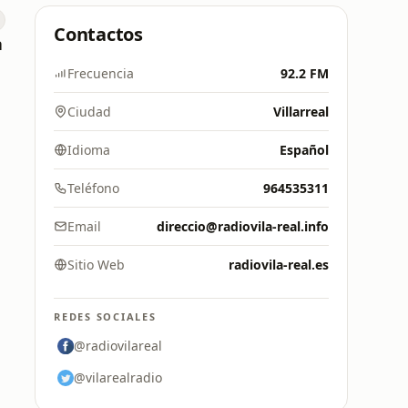
Contactos
a
Frecuencia
92.2 FM
Ciudad
Villarreal
Idioma
Español
Teléfono
964535311
Email
direccio@radiovila-real.info
Sitio Web
radiovila-real.es
REDES SOCIALES
@radiovilareal
@vilarealradio