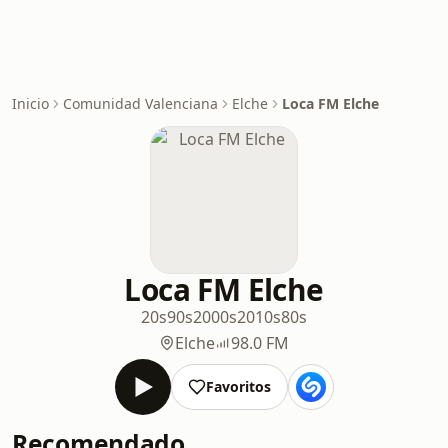
Inicio
Comunidad Valenciana
Elche
Loca FM Elche
Loca FM Elche
20s
90s
2000s
2010s
80s
Elche
98.0 FM
Favoritos
Recomendado