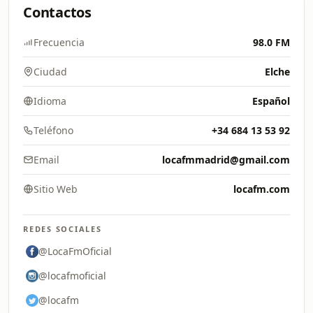
Contactos
Frecuencia
98.0 FM
Ciudad
Elche
Idioma
Español
Teléfono
+34 684 13 53 92
Email
locafmmadrid@gmail.com
Sitio Web
locafm.com
REDES SOCIALES
@LocaFmOficial
@locafmoficial
@locafm