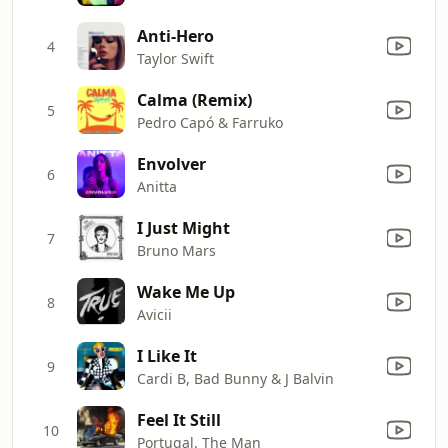
Anti-Hero
4
Taylor Swift
Calma (Remix)
5
Pedro Capó & Farruko
Envolver
6
Anitta
I Just Might
7
Bruno Mars
Wake Me Up
8
Avicii
I Like It
9
Cardi B, Bad Bunny & J Balvin
Feel It Still
10
Portugal. The Man