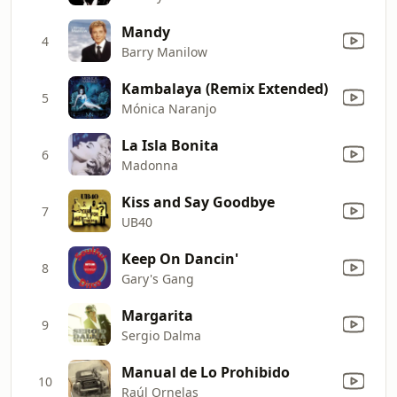
Mandy
4
Barry Manilow
Kambalaya (Remix Extended)
5
Mónica Naranjo
La Isla Bonita
6
Madonna
Kiss and Say Goodbye
7
UB40
Keep On Dancin'
8
Gary's Gang
Margarita
9
Sergio Dalma
Manual de Lo Prohibido
10
Raúl Ornelas