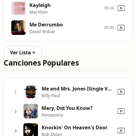
Kayleigh
05:34
Marillion
Me Derrumbo
05:30
David Bisbal
Ver Lista
Canciones Populares
Me and Mrs. Jones (Single Version)
1
Billy Paul
Mary, Did You Know?
2
Pentatonix
Knockin' On Heaven's Door
3
Bob Dylan