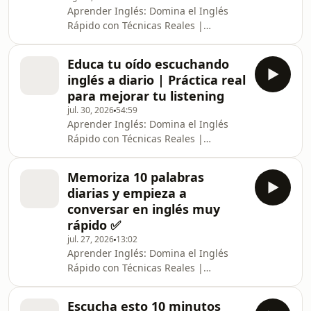
Aprender Inglés: Domina el Inglés
para transformar tu mente en un
Rápido con Técnicas Reales |
traductor español inglés natural,
Traductor Español Inglés, Clases de
donde cada episodio acelera tu
Inglés, Inglés para Principiantes y
capacidad de pensar en inglés
Educa tu oído escuchando
Avanzados La revolución para
inglés a diario | Práctica real
aprender inglés ha comenzado, y este
para mejorar tu listening
no es solo otro podcast de clases de
jul. 30, 2026
54:59
inglés. Es una experiencia diseñada
Aprender Inglés: Domina el Inglés
para transformar tu mente en un
Rápido con Técnicas Reales |
traductor español inglés natural,
Traductor Español Inglés, Clases de
donde cada episodio acelera tu
Inglés, Inglés para Principiantes y
capacidad de pensar en inglés
Memoriza 10 palabras
Avanzados La revolución para
diarias y empieza a
aprender inglés ha comenzado, y este
conversar en inglés muy
no es solo otro podcast de clases de
rápido ✅
inglés. Es una experiencia diseñada
jul. 27, 2026
13:02
para transformar tu mente en un
Aprender Inglés: Domina el Inglés
traductor español inglés natural,
Rápido con Técnicas Reales |
donde cada episodio acelera tu
Traductor Español Inglés, Clases de
capacidad de pensar en inglés
Inglés, Inglés para Principiantes y
Escucha esto 10 minutos