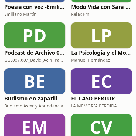
Poesía con voz -Emiliano Martín- Podcasts
Modo Vida con Sara Manzaneque
Emiliano Martín
Relax Fm
PD
LP
Podcast de Archivo 007
La Psicología y el Modelo Parcuve®
GGL007,007_David_Acín, Pablo_Ortega, 58, AlbertoBond y Claalc
Manuel Hernández
BE
EC
Budismo en zapatillas, El budismo sin sermones
EL CASO PERTUR
Budismo Asmr y Abundancia
LA MEMORIA PERDIDA
EM
CV