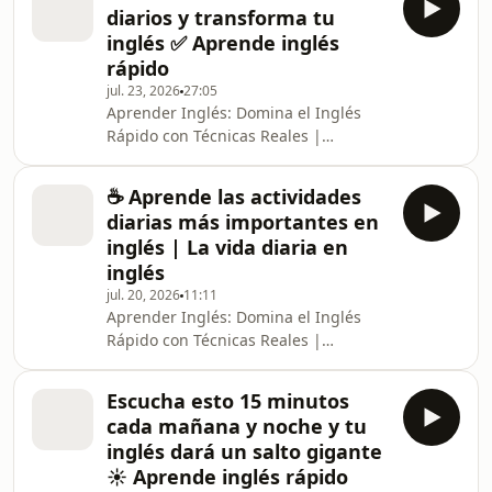
Avanzados La revolución para
diarios y transforma tu
aprender inglés ha comenzado, y este
inglés ✅ Aprende inglés
no es solo otro podcast de clases de
rápido
inglés. Es una experiencia diseñada
jul. 23, 2026
27:05
para transformar tu mente en un
Aprender Inglés: Domina el Inglés
traductor español inglés natural,
Rápido con Técnicas Reales |
donde cada episodio acelera tu
Traductor Español Inglés, Clases de
capacidad de pensar en inglés
Inglés, Inglés para Principiantes y
☕ Aprende las actividades
Avanzados La revolución para
diarias más importantes en
aprender inglés ha comenzado, y este
inglés | La vida diaria en
no es solo otro podcast de clases de
inglés
inglés. Es una experiencia diseñada
jul. 20, 2026
11:11
para transformar tu mente en un
Aprender Inglés: Domina el Inglés
traductor español inglés natural,
Rápido con Técnicas Reales |
donde cada episodio acelera tu
Traductor Español Inglés, Clases de
capacidad de pensar en inglés
Inglés, Inglés para Principiantes y
Escucha esto 15 minutos
Avanzados La revolución para
cada mañana y noche y tu
aprender inglés ha comenzado, y este
inglés dará un salto gigante
no es solo otro podcast de clases de
☀ Aprende inglés rápido
inglés. Es una experiencia diseñada