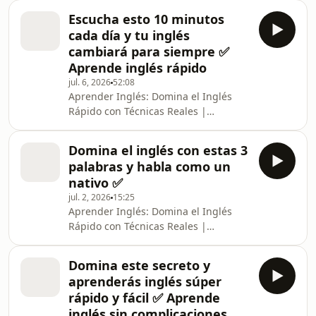
Inglés, Inglés para Principiantes y
Escucha esto 10 minutos
Avanzados La revolución para
cada día y tu inglés
aprender inglés ha comenzado, y este
cambiará para siempre ✅
no es solo otro podcast de clases de
Aprende inglés rápido
inglés. Es una experiencia diseñada
jul. 6, 2026
52:08
para transformar tu mente en un
Aprender Inglés: Domina el Inglés
traductor español inglés natural,
Rápido con Técnicas Reales |
donde cada episodio acelera tu
Traductor Español Inglés, Clases de
capacidad de pensar en inglés
Inglés, Inglés para Principiantes y
Domina el inglés con estas 3
Avanzados La revolución para
palabras y habla como un
aprender inglés ha comenzado, y este
nativo ✅
no es solo otro podcast de clases de
jul. 2, 2026
15:25
inglés. Es una experiencia diseñada
Aprender Inglés: Domina el Inglés
para transformar tu mente en un
Rápido con Técnicas Reales |
traductor español inglés natural,
Traductor Español Inglés, Clases de
donde cada episodio acelera tu
Inglés, Inglés para Principiantes y
capacidad de pensar en inglés
Domina este secreto y
Avanzados La revolución para
aprenderás inglés súper
aprender inglés ha comenzado, y este
rápido y fácil ✅ Aprende
no es solo otro podcast de clases de
inglés sin complicaciones
inglés. Es una experiencia diseñada