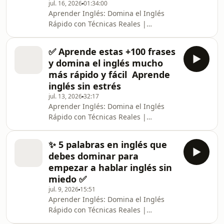
jul. 16, 2026
01:34:00
para transformar tu mente en un
Aprender Inglés: Domina el Inglés
traductor español inglés natural,
Rápido con Técnicas Reales |
donde cada episodio acelera tu
Traductor Español Inglés, Clases de
capacidad de pensar en inglés
Inglés, Inglés para Principiantes y
✅ Aprende estas +100 frases
Avanzados La revolución para
y domina el inglés mucho
aprender inglés ha comenzado, y este
más rápido y fácil ‍ Aprende
no es solo otro podcast de clases de
inglés sin estrés
inglés. Es una experiencia diseñada
jul. 13, 2026
32:17
para transformar tu mente en un
Aprender Inglés: Domina el Inglés
traductor español inglés natural,
Rápido con Técnicas Reales |
donde cada episodio acelera tu
Traductor Español Inglés, Clases de
capacidad de pensar en inglés
Inglés, Inglés para Principiantes y
✨ 5 palabras en inglés que
Avanzados La revolución para
debes dominar para
aprender inglés ha comenzado, y este
empezar a hablar inglés sin
no es solo otro podcast de clases de
miedo ✅
inglés. Es una experiencia diseñada
jul. 9, 2026
15:51
para transformar tu mente en un
Aprender Inglés: Domina el Inglés
traductor español inglés natural,
Rápido con Técnicas Reales |
donde cada episodio acelera tu
Traductor Español Inglés, Clases de
capacidad de pensar en inglés