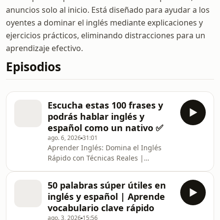
anuncios solo al inicio. Está diseñado para ayudar a los
oyentes a dominar el inglés mediante explicaciones y
ejercicios prácticos, eliminando distracciones para un
aprendizaje efectivo.
Episodios
Escucha estas 100 frases y
podrás hablar inglés y
español como un nativo ✅
ago. 6, 2026
31:01
Aprender Inglés: Domina el Inglés
Rápido con Técnicas Reales |
Traductor Español Inglés, Clases de
Inglés, Inglés para Principiantes y
50 palabras súper útiles en
Avanzados La revolución para
inglés y español | Aprende
aprender inglés ha comenzado, y este
vocabulario clave rápido
no es solo otro podcast de clases de
ago. 3, 2026
15:56
inglés. Es una experiencia diseñada