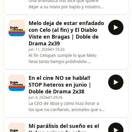
Una dramática nos dice que quiere
diferencian de la palabra
dejar a su novio por bajito y nosotros
&quot;inmigrante&quot;, de cómo
le aconsejamos... Además, Leo nos
lleva su catalanidad y demás ramas
cuenta su viaje por Nueva York, Celo
por las que nos vamos, claro.
Melo deja de estar enfadado
va un poco salido y Nintendo danos
con Celo (al fin) y El Diablo
una Switch 2, por favor.
Viste en Bragas | Doble de
Drama 2x39
jun. 11, 2026
01:16:33
Al fin Celopan cumple lo que Melo
lleva tanto tiempo pidiéndole.
Hablamos de contradicciones
humanas (propias y de otros), de la
En el cine NO se habla!!
visita del Papa a España, del Diablo
STOP heteros en junio |
Viste de Prada y de como realmente
Doble de Drama 2x38
todos queremos ser Miranda (o no...)!
jun. 4, 2026
01:29:26
🔔 Dale a la campanita para no
La CEO de Xbox y cómo hizo llorar a
perderte ningún vídeo y que te
los que no confiaron, animales que se
notifique!🫂 NUESTRO PATREON:
emborracha, qué le pasa a la gente
https://www.patreon.com/c/DobledeDrama➡️
que habla en el cine, heteros
SÍGUENOS EN INSTAGRAM https://i
Mi parálisis del sueño es el
prohibido divertirse en junio. Todo