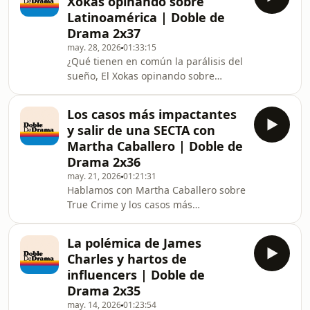
Xokas opinando sobre
eso y más en el podcast de hoy.
Latinoamérica | Doble de
Drama 2x37
may. 28, 2026
01:33:15
¿Qué tienen en común la parálisis del
sueño, El Xokas opinando sobre
Latinoamérica y la trama
Zapatero/Plus Ultra? Hoy lo
Los casos más impactantes
conectamos todo.
y salir de una SECTA con
Martha Caballero | Doble de
Drama 2x36
may. 21, 2026
01:21:31
Hablamos con Martha Caballero sobre
True Crime y los casos más
impactantes. También hablamos de lo
que fue para ella salir de una
La polémica de James
conocida secta: los Testigos de Jehová,
Charles y hartos de
algo que tiene en común con alguno
influencers | Doble de
de nosotros...¡Gracias Patanomelón
Drama 2x35
por patrocinar este
may. 14, 2026
01:23:54
episodio!Aprovecha las rebajas hasta