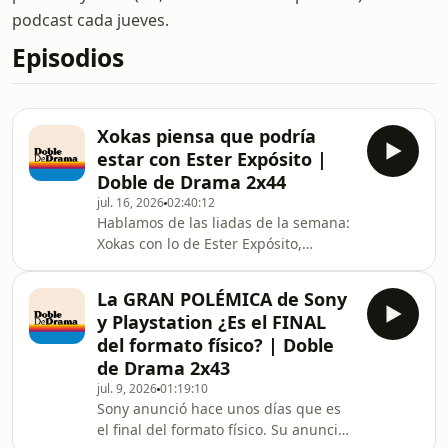
podcast cada jueves.
Episodios
Xokas piensa que podría
estar con Ester Expósito |
Doble de Drama 2x44
jul. 16, 2026
02:40:12
Hablamos de las liadas de la semana:
Xokas con lo de Ester Expósito,
Illojuan y su foto con un n***, Jessica
Goicoechea y lo que ha dicho sobre la
La GRAN POLÉMICA de Sony
delicuencia. Todo eso y más en el
y Playstation ¿Es el FINAL
último capítulo de la temporada 2.
del formato físico? | Doble
de Drama 2x43
jul. 9, 2026
01:19:10
Sony anunció hace unos días que es
el final del formato físico. Su anuncio