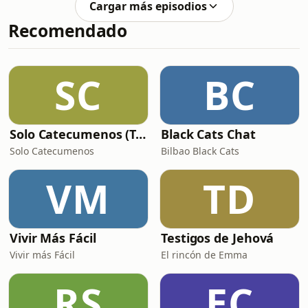
Cargar más episodios
llegan a fin de mes y lo que nadie le
Recomendado
pregunta abiertamente: ¿cómo ha
sido realmente vivir todo esto desde
dentro del gobierno? Una
conversación sin protocolo y sin
SC
BC
filtros.
Solo Catecumenos (Temas católicos)
Black Cats Chat
Solo Catecumenos
Bilbao Black Cats
VM
TD
Vivir Más Fácil
Testigos de Jehová
Vivir más Fácil
El rincón de Emma
RS
EC