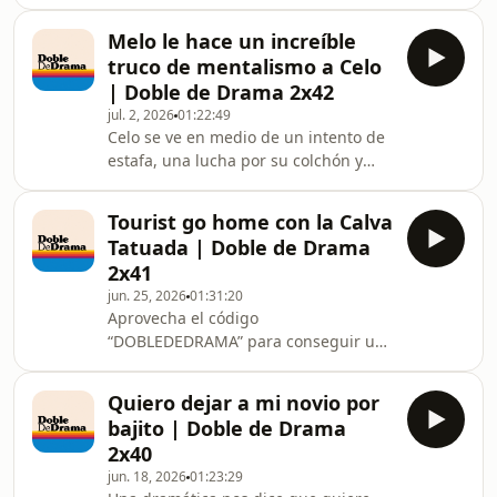
generó una gran polémica por los
juegos de playstation y toda la
Melo le hace un increíble
industra. Hasta papi Melenchon se
truco de mentalismo a Celo
pronunció. Hablamos de eso y más.
| Doble de Drama 2x42
jul. 2, 2026
01:22:49
Celo se ve en medio de un intento de
estafa, una lucha por su colchón y
Melo entre el caos le hace un truco de
mentalismo que lo deja patidifuso,
Tourist go home con la Calva
atónito, estupefacto, patitieso,
Tatuada | Doble de Drama
boquiabierto, turulato, pasmado,
2x41
anonadado.
jun. 25, 2026
01:31:20
Aprovecha el código
“DOBLEDEDRAMA” para conseguir un
10% de descuento en Platanomelón
con https://plmn.es/doblededrama y
Quiero dejar a mi novio por
pasa un verano mas placentero 🔥Hoy
bajito | Doble de Drama
nos visita la Calva Tatuada para
2x40
hablar del problema de los turistas en
jun. 18, 2026
01:23:29
Barcelona, de los expats y por qué se