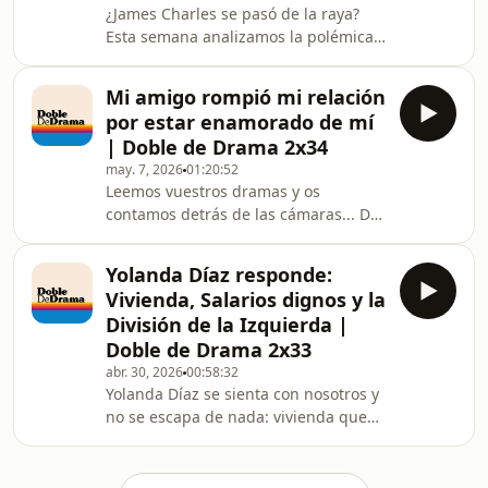
¿James Charles se pasó de la raya?
un 60% de descuento en
Esta semana analizamos la polémica
Platanomelón con
del influencer de belleza más
https://plmn.es/doblededrama-
controvertido de internet tras
rebajas &amp; añade el código “DOB
Mi amigo rompió mi relación
arremeter contra una seguidora
por estar enamorado de mí
desempleada que le pidió ayuda
| Doble de Drama 2x34
económica y su posterior disculpa
may. 7, 2026
01:20:52
pública. ¿Fue un desliz o la prueba de
Leemos vuestros dramas y os
que el privilegio de los influencers no
contamos detrás de las cámaras... De
tiene límites?Hablamos de la cultura
los episodios con más chisme por
influencer y de por qué cada vez más
metro cuadrado. Palomitas y a
gente está harta de
Yolanda Díaz responde:
disfrutar.
Vivienda, Salarios dignos y la
División de la Izquierda |
Doble de Drama 2x33
abr. 30, 2026
00:58:32
Yolanda Díaz se sienta con nosotros y
no se escapa de nada: vivienda que
no se puede pagar, una izquierda que
no se pone de acuerdo ni para
tomarse un café, salarios que no