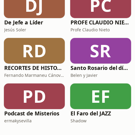
DJ
PC
De Jefe a Líder
PROFE CLAUDIO NIETO
Jesús Soler
Profe Claudio Nieto
RD
SR
RECORTES DE HISTORIA Y CIENCIA
Santo Rosario del día. 🙏 Reza con nosotros en castellano 🇪🇸
Fernando Marmaneu Cánovas
Belen y Javier
PD
EF
Podcast de Misterios
El Faro del JAZZ
ermakysevilla
Shadow