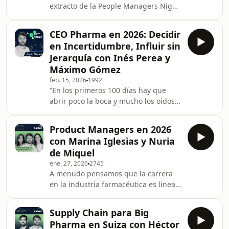
extracto de la People Managers Night
últimos 7 meses. Tres perfiles del
del pasado 19 de marzo de 2026.
sector: Médico, Marketing y ventas,
Hablamos sobre cómo son realmente
que han vivido desde dentro The
CEO Pharma en 2026: Decidir
los procesos de selección en pharma
CEO’s Journey, y que comparten qué
en Incertidumbre, Influir sin
en 2026. Desde la definición del perfil
pasa
Jerarquía con Inés Perea y
antes de publicar una vacante hasta
Máximo Gómez
el papel del ATS, los headhunters, el
feb. 15, 2026
1992
hiring manager y la experiencia del
“En los primeros 100 días hay que
candidato. Una conversación muy
abrir poco la boca y mucho los oídos.”
práctica sobre señales del mercado,
Un episodio para entender qué
errores fr
significa realmente aspirar a
Product Managers en 2026
Dirección General en 2026: influencia,
con Marina Iglesias y Nuria
lectura estratégica del entorno y
de Miquel
comunicación ejecutiva. Hablamos de
ene. 27, 2026
2745
los primeros 100 días, del nuevo
A menudo pensamos que la carrera
marco regulatorio europeo, de la IA
en la industria farmacéutica es lineal,
como entorno y de las competencias
pero las mejores historias suelen
que marcarán la diferencia en el
nacer de los caminos zigzagueantes.
talento pharma. Minut
Supply Chain para Big
Hoy nos sentamos dos Product
Pharma en Suiza con Héctor
Managers "desengañadas de la