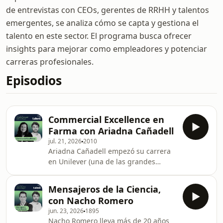
de entrevistas con CEOs, gerentes de RRHH y talentos
emergentes, se analiza cómo se capta y gestiona el
talento en este sector. El programa busca ofrecer
insights para mejorar como empleadores y potenciar
carreras profesionales.
Episodios
Commercial Excellence en
Farma con Ariadna Cañadell
jul. 21, 2026
2010
Ariadna Cañadell empezó su carrera
en Unilever (una de las grandes
escuelas del FMCG) - hasta que la
crisis de 2008-11 y la explosión de las
Mensajeros de la Ciencia,
marcas blancas la llevaron, casi por
con Nacho Romero
casualidad, a Novartis, donde los
jun. 23, 2026
1895
perfiles de gran consumo empezaban
Nacho Romero lleva más de 20 años