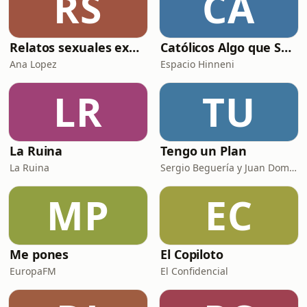
RS
CA
la creación de Ce
Relatos sexuales explícitos
Católicos Algo que Saber
Ana Lopez
Espacio Hinneni
LR
TU
La Ruina
Tengo un Plan
La Ruina
Sergio Beguería y Juan Domínguez
MP
EC
Me pones
El Copiloto
EuropaFM
El Confidencial