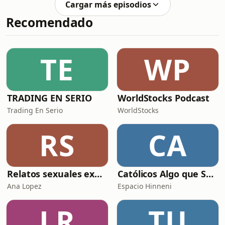
Cargar más episodios
Recomendado
TE
WP
TRADING EN SERIO
WorldStocks Podcast
Trading En Serio
WorldStocks
RS
CA
Relatos sexuales explícitos
Católicos Algo que Saber
Ana Lopez
Espacio Hinneni
LR
TU