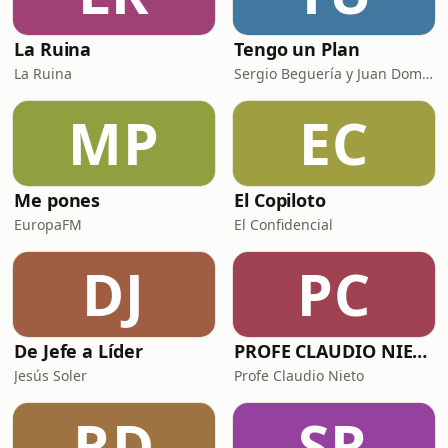
La Ruina
Tengo un Plan
La Ruina
Sergio Beguería y Juan Domínguez
MP
EC
Me pones
El Copiloto
EuropaFM
El Confidencial
DJ
PC
De Jefe a Líder
PROFE CLAUDIO NIETO
Jesús Soler
Profe Claudio Nieto
RD
SR