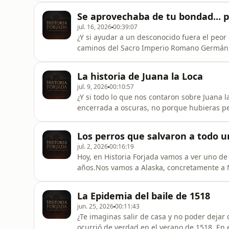
hasta la Jerusalén del rey Ezequías para rev
Se aprovechaba de tu bondad... p
impactantes de la Biblia y
jul. 16, 2026
00:39:07
¿Y si ayudar a un desconocido fuera el peor e
caminos del Sacro Imperio Romano Germánic
de personas dejaran de confiar en cualquie
los documentos históricos y las leyendas se
La historia de Juana la Loca
después, sigue s
jul. 9, 2026
00:10:57
¿Y si todo lo que nos contaron sobre Juana 
encerrada a oscuras, no porque hubieras per
hijo les estorbabas para quedarse con el tro
Juana: una mujer a la que le rompieron el c
Los perros que salvaron a todo u
mundo por pura
jul. 2, 2026
00:16:19
Hoy, en Historia Forjada vamos a ver uno de 
años.Nos vamos a Alaska, concretamente a 
difteria, una enfermedad mortal en aquella
-40ºC.La tecnología de la época no funciona
La Epidemia del baile de 1518
valientes deciden
jun. 25, 2026
00:11:43
¿Te imaginas salir de casa y no poder dejar 
ocurrió de verdad en el verano de 1518. En 