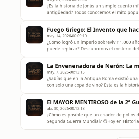
¿Es la historia de Jonás un simple cuento in
antigüedad? Todos conocemos el mito popula
bíblica que se narra en las escrituras es un
inesperados, rebeldía y detalles históricos 
Fuego Griego: El Invento que hací
el Libro de Jon
may. 14, 2026
00:09:19
¿Cómo logró un imperio sobrevivir 1.000 a
puede replicar? Descubrimos el misterio d
convertía el mar en una trampa mortal.En es
Oppenheimer de la Edad Media.Cómo los biz
La Envenenadora de Nerón: La m
qué la receta desapareció p
may. 7, 2026
00:13:15
¿Sabías que en la Antigua Roma existió una
con solo una copa de vino? Esta es la histo
antigüedad y la pieza clave en el oscuro as
Forjada, nos adentramos en los pasillos más
El MAYOR MENTIROSO de la 2ª Gu
convicta condenada a mue
abr. 30, 2026
00:12:18
¿Cómo es posible que un criador de pollos d
Segunda Guerra Mundial? 🧐Hoy en Historia F
Joan Pujol, más conocido como &quot;Garbo&
armado únicamente con una cara dura legend