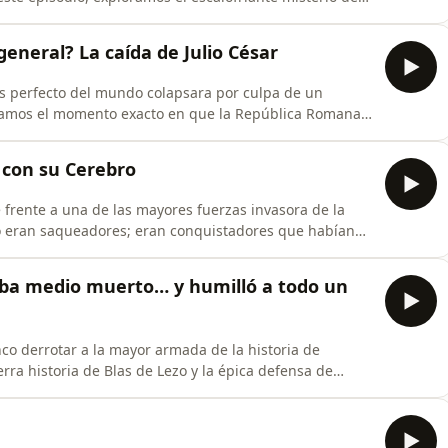
 la primera mujer que empezó a bailar sin descanso,
das de las autoridades que solo empeoraron las cosas.
neral? La caída de Julio César
ás perfecto del mundo colapsara por culpa de un
oramos el momento exacto en que la República Romana
incinato a la ambición desmedida de Julio César, en
orado por su pueblo decidió cruzar el Rubicón,
s con su Cerebro
 frente a una de las mayores fuerzas invasora de la
solo eran saqueadores; eran conquistadores que habían
Solo quedaba Wessex, un pequeño reino liderado por un
Alfredo.Muchos lo veían como un &quot;rey ratón de
aba medio muerto… y humilló a todo un
co derrotar a la mayor armada de la historia de
rra historia de Blas de Lezo y la épica defensa de
berbia inglesa y uno de los mayores
 que el Imperio Británico prefirió olvidar.Acompañame