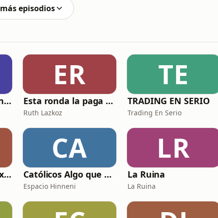
 más episodios
ER
TE
El Club de Inversión podcast
Esta ronda la paga Newton
TRADING EN SERIO
Ruth Lazkoz
Trading En Serio
CA
LR
Relatos sexuales explícitos
Católicos Algo que Saber
La Ruina
Espacio Hinneni
La Ruina