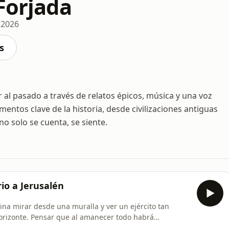
Forjada
, 2026
s
ar al pasado a través de relatos épicos, música y una voz
mentos clave de la historia, desde civilizaciones antiguas
no solo se cuenta, se siente.
rio a Jerusalén
na mirar desde una muralla y ver un ejército tan
orizonte. Pensar que al amanecer todo habrá
me un rumbo que nadie esperaba.En este vídeo viajamos