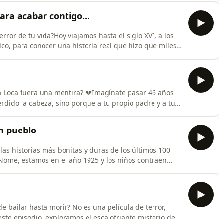
ivir el asedio de Senaquerib, uno de los episodios más
ara acabar contigo...
rror de tu vida?Hoy viajamos hasta el siglo XVI, a los
o, para conocer una historia real que hizo que miles
ra que encontraran en su camino. Una historia donde
 mezclan hasta el punto de que, más de cuatro siglos
la Loca fuera una mentira? 💔Imagínate pasar 46 años
dido la cabeza, sino porque a tu propio padre y a tu
no. En este vídeo te cuento la verdadera historia de
orazón y a la que su propia sangre decidió borrar del
n pueblo
las historias más bonitas y duras de los últimos 100
Nome, estamos en el año 1925 y los niños contraen
 época, la vacuna está a más de 1000km de distancia a
 en esas condiciones tan extremas, así que un grupo de
de bailar hasta morir? No es una película de terror,
este episodio, exploramos el escalofriante misterio de