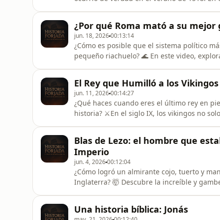
la Epidemia del Baile de Estrasburgo.Desde
Frau Trofea, hasta las decisiones más absur
¿Por qué Roma mató a su mejor ge
¿Fue una histe
jun. 18, 2026
00:13:14
¿Cómo es posible que el sistema político m
pequeño riachuelo? 🌊 En este video, expl
se rompió para siempre.De la humildad de C
este episodio analizo por qué un general ad
El Rey que Humilló a los Vikingo
cometer alta traición y desencaden
jun. 11, 2026
00:14:27
¿Qué haces cuando eres el último rey en pie
historia? ⚔️En el siglo IX, los vikingos no 
puesto de rodillas a casi toda Inglaterra. 
joven monarca que nadie tomaba en serio: 
Blas de Lezo: el hombre que est
biblioteca&quot;,
Imperio
jun. 4, 2026
00:12:04
¿Cómo logró un almirante cojo, tuerto y man
Inglaterra? 🤯 Descubre la increíble y gambe
Cartagena de Indias en 1741. Estrategia, so
&quot;zascas&quot; militares de la historia
Una historia bíblica: Jonás
en este viaje al siglo XVIII para conoc
may. 21, 2026
00:12:40