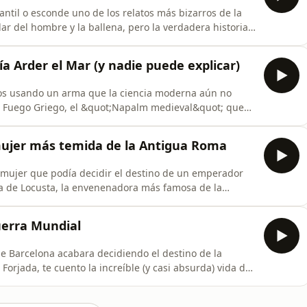
fantil o esconde uno de los relatos más bizarros de la
r del hombre y la ballena, pero la verdadera historia
 viaje completamente diferente, lleno de giros
que casi nadie te ha contado. En este vídeo analizamos
a Arder el Mar (y nadie puede explicar)
ños usando un arma que la ciencia moderna aún no
el Fuego Griego, el &quot;Napalm medieval&quot; que
te video de Historia Forjada, exploramos:Quién fue el
antinos usaron lanzallamas para salvar a Europa.Por
ujer más temida de la Antigua Roma
 mujer que podía decidir el destino de un emperador
ria de Locusta, la envenenadora más famosa de la
censo de Nerón al poder.En este video de Historia
 turbios del palacio imperial para descubrir cómo una
erra Mundial
e Barcelona acabara decidiendo el destino de la
orjada, te cuento la increíble (y casi absurda) vida de
quot;. Un hombre que, sin disparar una sola bala y
aria y una guía turística de Gran Bretaña, logró que