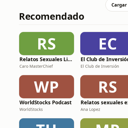
el alto mando alemán se
Cargar
Recomendado
RS
EC
Relatos Sexuales Liberales
Caro MasterChief
El Club de Inversión
WP
RS
WorldStocks Podcast
WorldStocks
Ana Lopez