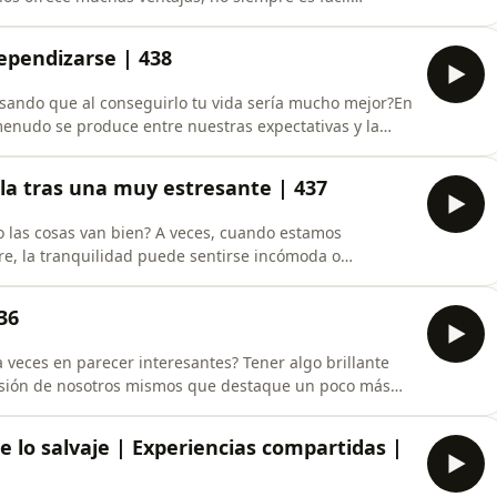
saludable y cuándo esa relación empieza a convertirse
rsamos con el psicólogo Rafa Guerrero sobre su último
dependizarse | 438
ando que al conseguirlo tu vida sería mucho mejor?En
enudo se produce entre nuestras expectativas y la
 proceso de independizarse. Reflexionamos sobre la
s para reducir la frustración y entender que la
la tras una muy estresante | 437
do las cosas van bien? A veces, cuando estamos
re, la tranquilidad puede sentirse incómoda o
sobre cómo habitar una relación sana después de una
 a veces confundimos la calma con la falta de emoción,
36
 veces en parecer interesantes? Tener algo brillante
ersión de nosotros mismos que destaque un poco más
s qué hay detrás de esa necesidad de impresionar y por
e aportar algo especial para ocupar un lugar.
e lo salvaje | Experiencias compartidas |