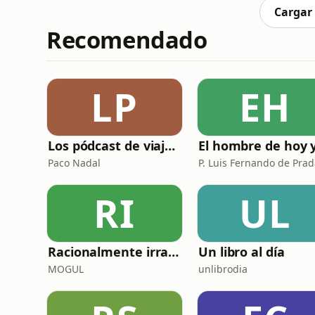
que nos arrastran a vivir
Cargar
Recomendado
LP
EH
Los pódcast de viajes de Paco Nadal
Paco Nadal
RI
UL
Racionalmente irracional
Un libro al día
MOGUL
unlibrodia