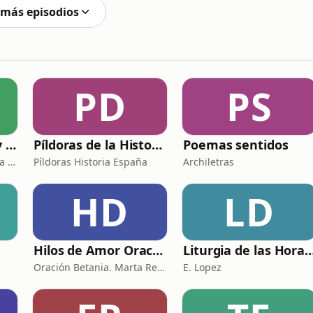
 más episodios
PD
PS
El hombre de hoy y Dios
Píldoras de la Historia de España
Poemas sentidos
P. Luis Fernando de Prada - Radio María ESP
Píldoras Historia España
Archiletras
HD
LD
Hilos de Amor Oraciones que sanan el alma. Encuentros íntimos con Dios.
Liturgia de las Horas (
Oración Betania. Marta Reyes y Cristina Martínez
E. Lopez