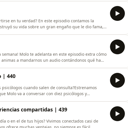
va a torcer’. En este episodio hablamos de cómo el
irse en tu verdad? En este episodio contamos la
struyó su vida sobre un gran engaño que le dio fama,
 cómo la mentira puede servir para evitar conflictos o
a convirtiéndose en un hábito. También analizamos
semana! Molo te adelanta en este episodio extra cómo
 ¿te animas a mandarnos un audio contándonos qué ha
 Mente?&nbsp;Hazlo
acto/¡Feliz verano (o invierno)!______🫂¿Quieres
 | 440
ra seguir haciendo
s psicólogos cuando salen de consulta?Estrenamos
 que Molo va a conversar con diez psicólogos y
camino, para celebrar los diez años de Entiende Tu
 querido y admirado Luis Muiño. Hablamos de la
eriencias compartidas | 439
día o en el de tus hijos? Vivimos conectados casi de
os ofrece muchas ventajas, no siempre es fácil