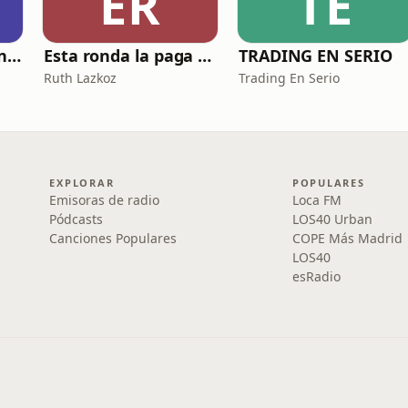
ER
TE
El Club de Inversión podcast
Esta ronda la paga Newton
TRADING EN SERIO
Ruth Lazkoz
Trading En Serio
EXPLORAR
POPULARES
Emisoras de radio
Loca FM
Pódcasts
LOS40 Urban
Canciones Populares
COPE Más Madrid
LOS40
esRadio