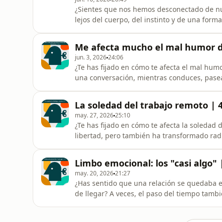
¿Sientes que nos hemos desconectado de nu
lejos del cuerpo, del instinto y de una form
hablamos con la psicóloga Patricia Pasquín 
nuestros vínculos reflejan nuestra historia
Me afecta mucho el mal humor d
qué significa sanar des
jun. 3, 2026
24:06
¿Te has fijado en cómo te afecta el mal hu
una conversación, mientras conduces, paseas
condicionando nuestro propio bienestar emo
exploramos por qué algunas personas son ta
La soledad del trabajo remoto | 
juegan la empatía
may. 27, 2026
25:10
¿Te has fijado en cómo te afecta la soledad 
libertad, pero también ha transformado rad
menudo, nos empuja a una soledad que no s
psicología del trabajo en remoto y el “lado 
Limbo emocional: los "casi algo" 
interacciones casuales
may. 20, 2026
21:27
¿Has sentido que una relación se quedaba e
de llegar? A veces, el paso del tiempo tambi
dejarnos atrapados en un limbo emocional.
incertidumbre que generan las relaciones de