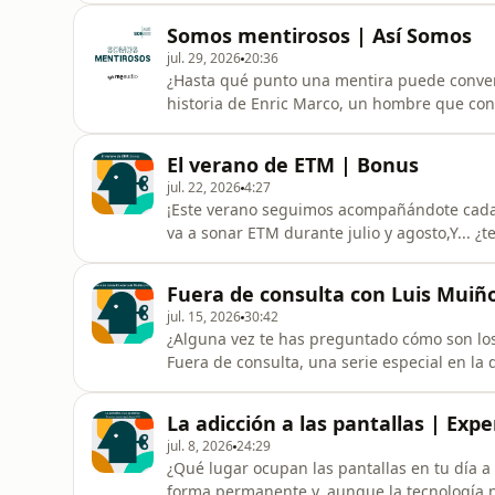
‘esto no puede durar’ o ‘seguro que algo se 
Somos mentirosos | Así Somos
cerebro aprende a vi
jul. 29, 2026
20:36
¿Hasta qué punto una mentira puede convert
historia de Enric Marco, un hombre que con
pero también lo atrapó. Reflexionamos sobre
proteger a otros y cómo, al repetirse, acab
El verano de ETM | Bonus
cómo las mentiras indivi
jul. 22, 2026
4:27
¡Este verano seguimos acompañándote cada 
va a sonar ETM durante julio y agosto,Y...
significado y significa para ti Entiende Tu
aquí:&nbsp;https://entiendetumente.info/cont
Fuera de consulta con Luis Muiño
ayudarnos a seguir activando cambios?🫂Pa
jul. 15, 2026
30:42
¿Alguna vez te has preguntado cómo son lo
Fuera de consulta, una serie especial en la
psicólogas, que han sido importantes en su 
Mente. Y empezamos, cómo no, con nuestro
La adicción a las pantallas | Exp
vocación de ayuda y de la motivación de
jul. 8, 2026
24:29
¿Qué lugar ocupan las pantallas en tu día a 
forma permanente y, aunque la tecnología n