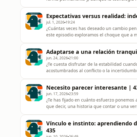
distinguir cuándo estamos haciendo un uso 
en una dependencia.En este episodio conve
Expectativas versus realidad: in
libro Adictos a las pan
jul. 1, 2026
19:24
¿Cuántas veces has deseado un cambio pens
este episodio exploramos el choque que a m
realidad, tomando como punto de partida el
importancia de ajustar nuestras expectativa
Adaptarse a una relación tranqui
incomodidad no siempre signifi
jun. 24, 2026
21:00
¿Te cuesta disfrutar de la estabilidad cuan
acostumbrados al conflicto o la incertidumb
desconcertante.En este episodio hablamos 
experiencia conflictiva. Exploramos por qué
Necesito parecer interesante | 4
cómo el miedo al abandono pued
jun. 17, 2026
23:59
¿Te has fijado en cuánto esfuerzo ponemos a
que decir, una historia que contar o una v
que la anterior.En este episodio exploramo
qué algunas personas sienten que tienen qu
Vínculo e instinto: aprendiendo d
Hablamos de los personajes
435
jun. 10, 2026
26:49