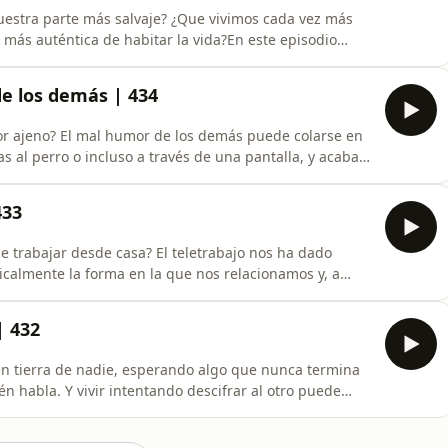
estra parte más salvaje? ¿Que vivimos cada vez más
a más auténtica de habitar la vida?En este episodio
sobre su libro Lecciones salvajes. Exploramos cómo
, qué ocurre cuando dejamos de escuchar al cuerpo y
e los demás | 434
mor ajeno? El mal humor de los demás puede colarse en
 al perro o incluso a través de una pantalla, y acabar
cional más de lo que nos gustaría.En este episodio
n sensibles al clima emocional del entorno, qué papel
433
de trabajar desde casa? El teletrabajo nos ha dado
icalmente la forma en la que nos relacionamos y, a
iempre es elegida.En este episodio, exploramos la
B” de hacer "home office". Analizamos cómo la falta de
| 432
n tierra de nadie, esperando algo que nunca termina
én habla. Y vivir intentando descifrar al otro puede
En este episodio exploramos la ambigüedad y la
 "casi algo", esos vínculos congelados en el tiempo