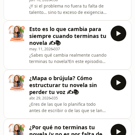
material que dará vida a tus futuras
¿Y si el problema no fuera tu falta de
historias. En este nuevo episodio te
talento… sino tu exceso de exigencia?
hablo del cuaderno del verano, una
Muchas escritoras creen que están
herramienta sencilla que puede
bloqueadas porque les falta técnica,
ayudarte a recoger ideas, emocion
Esto es lo que cambia para
inspiración o claridad. Pero la
siempre cuando terminas tu
realidad suele ser otra.El
novela ✍️📚
perfeccionismo.Esa voz que te dice
may. 11, 2026
337
que la escena no está suficientemente
¿Sabes qué cambia realmente cuando
bien. Que el capítulo necesita una
terminas tu novela?En este episodio
revisión más. Que todavía no estás
de Pasión por la escritura creativa
preparada para escribir la historia
hablamos de algo que casi nunca se
que llevas dent
¿Mapa o brújula? Cómo
menciona cuando hablamos de
estructurar tu novela sin
escribir: la transformación que ocurre
perder tu voz ✍️📚
dentro de ti cuando por fin llegas al
abr. 29, 2026
335
final de tu historia.Porque terminar
¿Eres de las que lo planifica todo
una novela no va solo de escribir un
antes de escribir o de las que se lanza
libro.Va de romper el patrón de
sin saber muy bien a dónde va? En
empezar y abandonar. De sostenerte
este nuevo contenido hablamos de
incluso cuan
¿Por qué no terminas tu
uno de los grandes dilemas al escribir
novela (y no es por falta de