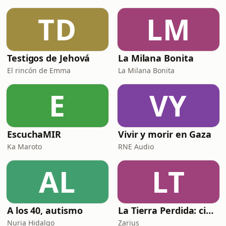
TD
LM
Testigos de Jehová
La Milana Bonita
El rincón de Emma
La Milana Bonita
E
VY
EscuchaMIR
Vivir y morir en Gaza
Ka Maroto
RNE Audio
AL
LT
A los 40, autismo
La Tierra Perdida: ciencia ficción épica en audio
Nuria Hidalgo
Zarius