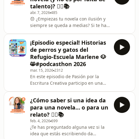
una novela: estructura vs intuición. O,
talento)? ✍🏻📚
dicho de otra forma: 🧭 Mapa o
abr. 7, 2026
485
brújula Porque cuando te apoyas solo
😞 ¿Empiezas tu novela con ilusión y
en la intuición, puedes perderte. Y
siempre se queda a medias? Si te has
cuando te apoyas solo en la
repetido alguna vez eso de “es que yo
estructura, puedes desconectarte de
no termino nada”, este episodio es
tu propia vo
¡Episodio especial! Historias
para ti. Porque no, no es por falta de
de perros y gatos del
talento. 🎙 En este episodio de "Pasión
Refugio-Escuela Marlene 🐶
por la escritura creativa" te explico
😸#podcasthon 2026
qué hay realmente detrás de ese
mar. 15, 2026
2312
bloqueo que te impide avanzar y,
En este episodio de Pasión por la
sobre todo, terminar. 💬 Hablamos de
Escritura Creativa participo en una
algo que casi nadie nombra: ✨ El cicl
iniciativa muy especial: Podcasthon
2026, un evento solidario que reúne a
¿Cómo saber si una idea da
creadores de podcasts para dar
para una novela… o para un
visibilidad a distintas causas sociales.
relato? ✍🏻📚
Para este episodio he querido hablar
feb. 4, 2026
699
de algo que para mí es tan
¿Te has preguntado alguna vez si la
importante como la escritura: los
idea que estás escribiendo da
animales. Por eso está dedicado al