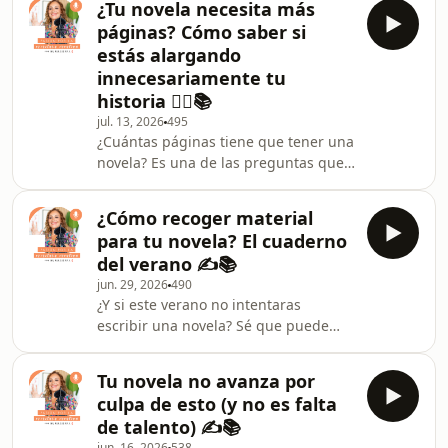
¿Tu novela necesita más
llega mucho después. Justo en la
páginas? Cómo saber si
mitad de la historia, cuando la ilusión
estás alargando
del principio ha desaparecido, el final
innecesariamente tu
todavía parece muy lejano y empiezan
historia ✍🏻📚
las dudas. A ese momento se le
conoce como el pantano narrativo del
jul. 13, 2026
495
¿Cuántas páginas tiene que tener una
segundo acto y en este nuevo
novela? Es una de las preguntas que
episodio quiero ayu
más me hacen las alumnas de mi
mentoría y también quienes me
¿Cómo recoger material
siguen en este canal. Y mi respuesta
para tu novela? El cuaderno
siempre es la misma: las necesarias.
del verano ✍️📚
Porque una buena novela no se mide
jun. 29, 2026
490
por la cantidad de páginas, sino por
¿Y si este verano no intentaras
la capacidad de contar una historia
escribir una novela? Sé que puede
sin añadir aquello que no aporta. En
sonar extraño, pero quizá estos
este nuevo episodio hablamos de un
meses no estén para exigirte más
error muy
Tu novela no avanza por
páginas, más capítulos o más
culpa de esto (y no es falta
objetivos. Quizá estén para algo
de talento) ✍️📚
mucho más importante: reunir el
jun. 16, 2026
538