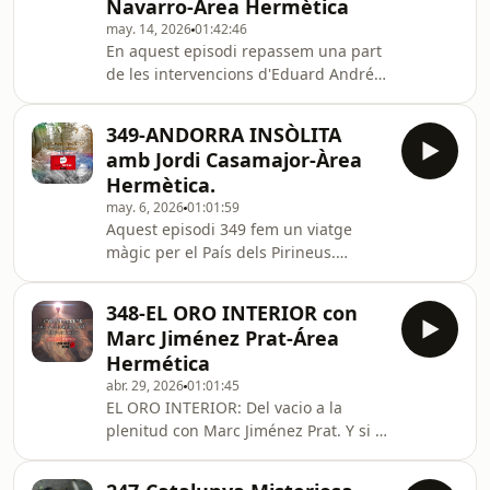
Navarro-Àrea Hermètica
más imponentes y reverenciados del
may. 14, 2026
01:42:46
planeta. Más allá de su belleza
En aquest episodi repassem una part
natural y su fuerza geológica, cada
de les intervencions d'Eduard Andrés
montaña es presentada como un
Navarro parlant dels llocs, fets i
santuario vivo donde la hist
investigacions del Races i Rennes le
349-ANDORRA INSÒLITA
Chateau. Facebook grup Secrets del
amb Jordi Casamajor-Àrea
Pirineu Telegram:
Hermètica.
[https://t.me/.../FSW-
may. 6, 2026
01:01:59
COI...//t.me/joinchat/FSW-COI-
Aquest episodi 349 fem un viatge
ZiUtQ0Aj) Ràdio Caldes 107.8 fm,
màgic per el País dels Pirineus.
www.radiocaldes.cat
ANDORRA INSÒLITA amb
areahermeticaradio@gmail
l'investigador Jordi Casamajor.
348-EL ORO INTERIOR con
Andorra és plena d’indrets insòlits:
Marc Jiménez Prat-Área
rocs amb formes humanes, coves que
Hermética
conserven l’eco d’antics rituals,
abr. 29, 2026
01:01:45
gravats rupestres que remeten a
EL ORO INTERIOR: Del vacio a la
divinitats oblidades, balmes
plenitud con Marc Jiménez Prat. Y si el
habitades pels primers pobladors o
mayor tesoro no estuviera fuera… sino
llocs en què la llegenda s’ha
en lo más profundo de tu ser? En un
entrellaçat indestriablement amb la