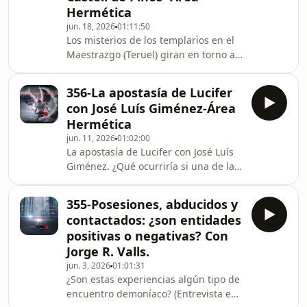
Hermética
años, camuflada deliberadamente
jun. 18, 2026
01:11:50
bajo la hipótesis ET para ocultar su
Los misterios de los templarios en el
origen, su coste y su capacidad
Maestrazgo (Teruel) giran en torno a
estratégica real. ¿Por qué esta
su antigua Encomienda. Incluyen
hipótesis es más parsimoniosa que la
rituales iniciáticos, la protección de
extraterrestre?¿Cuá
356-La apostasía de Lucifer
reliquias y la conexión de sus
con José Luís Giménez-Área
enclaves con el esoterismo y la
Hermética
geografía sagrada. En este episodio
jun. 11, 2026
01:02:00
viajamos a los lugares de poder y
La apostasía de Lucifer con José Luís
mágicos que dejaron marcada esta
Giménez. ¿Qué ocurriría si una de las
comarca. Lugares como iglesia
figuras más demonizadas de toda la
templaria de Bordón, Cantavieja,
historia hubiera sido también una de
Cañada de Benatanduz, Cas
355-Posesiones, abducidos y
las más profundamente
contactados: ¿son entidades
manipuladas? Durante siglos, el
positivas o negativas? Con
nombre de Lucifer ha sido asociado al
Jorge R. Valls.
mal absoluto, a la caída, a la
jun. 3, 2026
01:01:31
corrupción y a la condena eterna.
¿Son estas experiencias algún tipo de
Pero ¿y si gran parte de esa imagen
encuentro demoníaco? (Entrevista en
hubiera sido construida lentamente