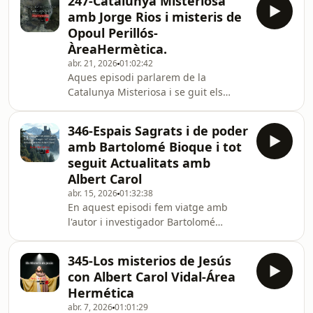
247-Catalunya Misteriosa
rincón olvidado por el tiempo, Alion
història. Tot
amb Jorge Rios i misteris de
inicia un viaje hacia lo desconocido e
Opoul Perillós-
invisible, guiado por una voz que solo
ÀreaHermètica.
puede escucharse desde el silencio
abr. 21, 2026
01:02:42
interior. Desde fuera parecía un
Aques episodi parlarem de la
hombre cualquiera, con una vida
Catalunya Misteriosa i se guit els
estable y aparentemente plena. Pero
misteris d'Opouol Perillós.. Catalunya
den
misteriosa Un viatge per la Catalunya
346-Espais Sagrats i de poder
oculta que revela la part més
amb Bartolomé Bioque i tot
desconeguda i misteriosa del nostre
seguit Actualitats amb
patrimoni. Jorge Ríos explora el país a
Albert Carol
la recerca del que sovint passa
abr. 15, 2026
01:32:38
desapercebut: històries de fantasmes
En aquest episodi fem viatge amb
que encara habiten edificis, crims que
l'autor i investigador Bartolomé
van sacsejar la societat, fenòmens
Bioque. Partim cap a llocs màgics
inexplicab
donant senyals dels seus secrets, les
345-Los misterios de Jesús
energies que brollen en aquests llocs
con Albert Carol Vidal-Área
sagrats i ancestrals com Montserrat,
Hermética
Mont Saint Michael, El Bosc de
abr. 7, 2026
01:01:29
Broceilande amb la llegenda del Grial