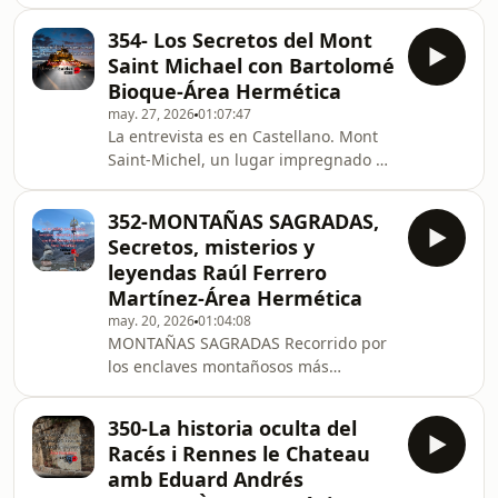
Castellano). Como invitado en el
por estructuras religios
programa el investigador y autor
354- Los Secretos del Mont
Jorge R. Valls. Ahora llegamos a la
Saint Michael con Bartolomé
última explicación paranormal, y
Bioque-Área Hermética
probablemente, para las abducciones
may. 27, 2026
01:07:47
extraterrestres: el encuentro
La entrevista es en Castellano. Mont
demoníaco. A lo largo de los años en
Saint-Michel, un lugar impregnado de
la iglesia carismática y el ministerio
historia, ha estado habitado durante
del que formo parte, he escuchado a
trece siglos. Esta "fantástica pirámide
muchas person
352-MONTAÑAS SAGRADAS,
coronada por una catedral", bajo la
Secretos, misterios y
protección del Arcángel Miguel,
leyendas Raúl Ferrero
despierta la imaginación. Pero, ¿lo
Martínez-Área Hermética
sabemos realmente todo sobre ella?
may. 20, 2026
01:04:08
Secretos y misterios rodean sus
MONTAÑAS SAGRADAS Recorrido por
muros y la bahía... Arrojaremos luz
los enclaves montañosos más
sobre sus secretos con el investigador
sorprendentes y mágicos de nuestro
Bar
planeta. Descubre sus historias y sus
350-La historia oculta del
mitos. En Montañas sagradas, Raúl
Racés i Rennes le Chateau
Ferrero nos conduce a un recorrido
amb Eduard Andrés
fascinante por algunos de los picos