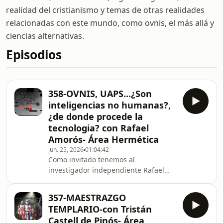
realidad del cristianismo y temas de otras realidades
relacionadas con este mundo, como ovnis, el más allá y
ciencias alternativas.
Episodios
358-OVNIS, UAPS...¿Son
inteligencias no humanas?,
¿de donde procede la
tecnologia? con Rafael
Amorós- Área Hermética
jun. 25, 2026
01:04:42
Como invitado tenemos al
investigador independiente Rafael
Amorós. Principalmente, los
OVNIs/UAP no son de origen
357-MAESTRAZGO
extraterrestre. Responderían a una
TEMPLARIO-con Tristán
tecnología humana altamente
Castell de Pinós- Área
desarrollada desde hace más de 80