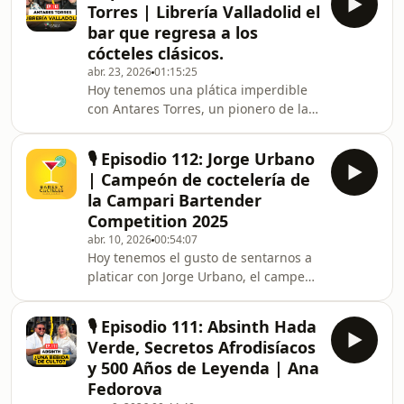
Torres | Librería Valladolid el
hacemos solos, invitamo a Marco
bar que regresa a los
Dorantes y Axel Pimentel para hablar
cócteles clásicos.
de esa práctica que a todos nos
abr. 23, 2026
01:15:25
encanta ver en redes, pero que
Hoy tenemos una plática imperdible
operativamente puede ser un dolor
con Antares Torres, un pionero de la
de cabeza si no se hace bien. Desde
hospitalidad y la mente detrás de uno
presupuestos inflad
de los speakeasies más fascinantes
🎙️ Episodio 112: Jorge Urbano
de la ciudad: Librería Valladolid.En
| Campeón de coctelería de
esta charla desmenuzamos paso a
la Campari Bartender
paso la carrera de Antares en la
Competition 2025
industria del bartending, sus
abr. 10, 2026
00:54:07
aprendizajes, sus retos y su filosofía
Hoy tenemos el gusto de sentarnos a
detrás de la barra.Además, nos
platicar con Jorge Urbano, el campeón
adentramos en las profundidades de
absoluto de la Campari Bartender
su reciente proyec
Competition 2025 (México y LATAM).En
🎙️ Episodio 111: Absinth Hada
esta charla íntima, Jorge nos abre las
Verde, Secretos Afrodisíacos
puertas de su mente creativa y nos
y 500 Años de Leyenda | Ana
cuenta todo sobre su camino hacia la
Fedorova
victoria. Hablamos de la inspiración