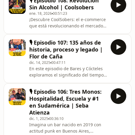
🎙️ Episodio 108: Revolución
desde sus inicios en barra hasta
Sin Alcohol | Coolsobers
representar a una de las marcas de
ene. 18, 2026
00:51:23
whiskey más importantes del
¡Descubre CoolSobers: el e-commerce
mundo.Platicamos sobre:🥃 El origen
que está revolucionando el mercado
y proceso del Tennessee Whiskey🔥 El
de bebidas sin alcohol en México con
famoso filtrado en carbón de arce❓ El
+30 opciones premium para Dry
misterio detrás del Old No. 7🍯 Las
🎙️ Episodio 107: 135 años de
January 2026 y todo el año! 🥂✨De
ediciones especial
historia, proceso y legado |
ginebra Monday premiada y Almave
Flor de Caña
de Lewis Hamilton, a agave artesanal
dic. 14, 2025
00:47:11
Tomo No Tomo, vinos californianos y
En este episodio de Bares y Cócteles
cervezas IPA que pegan duro sin
exploramos el significado del tiempo,
resaca.​Joss y Ari cuentan su historia
el proceso y el legado detrás de Flor
real: de salud a inclusión social en
de Caña, una casa ronera con 135
bares. Pruebas
🎙️ Episodio 106: Tres Monos:
años de historia.Platicamos con
Hospitalidad, Escuela y #1
Mauricio Solórzano, Global Brand
en Sudamérica | Seba
Ambassador, y Alex Solórzano,
Atienza
Country Manager, sobre el origen de
dic. 1, 2025
00:36:10
la marca en Nicaragua, el respeto por
Imagina un bar nacido en 2019 con
el añejamiento natural y la
actitud punk en Buenos Aires,
importancia de no acelerar los