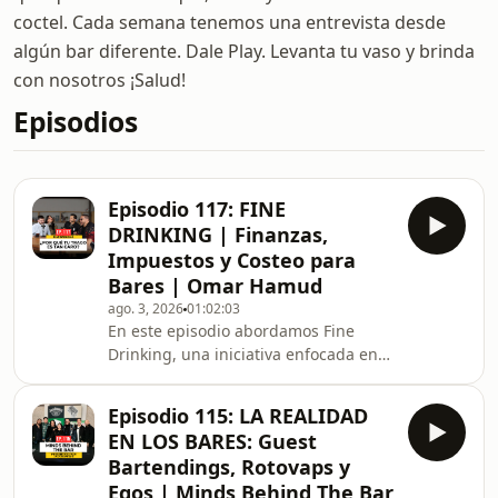
coctel. Cada semana tenemos una entrevista desde
algún bar diferente. Dale Play. Levanta tu vaso y brinda
con nosotros ¡Salud!
Episodios
Episodio 117: FINE
DRINKING | Finanzas,
Impuestos y Costeo para
Bares | Omar Hamud
ago. 3, 2026
01:02:03
En este episodio abordamos Fine
Drinking, una iniciativa enfocada en
la educación financiera, la
transparencia y la profesionalización
Episodio 115: LA REALIDAD
dentro de la industria de la
EN LOS BARES: Guest
hospitalidad. Exploramos el impacto
Bartendings, Rotovaps y
real de los impuestos en los precios
Egos | Minds Behind The Bar
del bar, la urgencia de costear