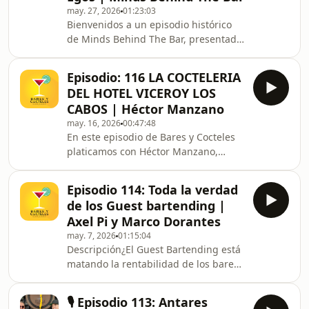
may. 27, 2026
01:23:03
correctamente y los desafíos de la
Bienvenidos a un episodio histórico
competencia en el mundo de los
de Minds Behind The Bar, presentado
destilados, ¿es justo el impuesto IEPS
por Jack Daniel&#39;s 🥃. En esta
entre productores artesana
ocasión, Jack logró lo imposible:
Episodio: 116 LA COCTELERIA
sentar en la misma mesa a los pesos
DEL HOTEL VICEROY LOS
pesados de la industria de bares y
CABOS | Héctor Manzano
destilados en México para hablar sin
may. 16, 2026
00:47:48
filtros sobre el verdadero negocio de
En este episodio de Bares y Cocteles
la hospitalidad.Acompañados por José
platicamos con Héctor Manzano,
Luis León, Ari Ruiz, Rodrigo Urraca,
responsable del programa de bebidas
Carmen Huizapol, Marcos Di Battista y
del hotel Viceroy en Los Cabos.Llevar
Dan
Episodio 114: Toda la verdad
coctelería de autor a un resort de lujo
de los Guest bartending |
exige mucho más que buenas
Axel Pi y Marco Dorantes
recetas, especialmente cuando la
may. 7, 2026
01:15:04
operación se enfrenta a un clima
Descripción¿El Guest Bartending está
donde el huésped busca tragos
matando la rentabilidad de los bares
refrescantes sin sacrificar la
o es el futuro de la industria? 🍸💥Hoy
complejidad. Durante la charla,
en Bares y Cócteles nos metemos en
analizamos los retos logísticos
🎙️ Episodio 113: Antares
terrenos pantanosos, pero no lo