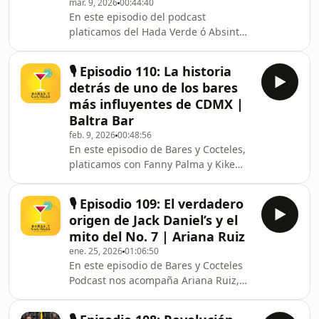
mar. 9, 2026
00:44:40
detrás de su icónico &quot;Popurrí
En este episodio del podcast
Negroni&quot; (con ese toque de
platicamos del Hada Verde ó Absinth ,
Huapango de Moncayo), los miedos
este destilado con 500 años de
que tuvo
historia, adorado por Picasso,
🎙️ Episodio 110: La historia
Hemingway y soldados por su chispa
detrás de uno de los bares
creativa y valentía. También
más influyentes de CDMX |
desmentimos los mitos más famosos,
Baltra Bar
y no...no enloquece ni ciega.
feb. 9, 2026
00:48:56
Desmenuzamos su lado afrodisíaco
En este episodio de Bares y Cocteles,
que despierta sentidos, te pone
platicamos con Fanny Palma y Kike
filosófico y feliz sin trabarte la lengua.
Lezama de la historia, filosofía y
Dale like y coméntanos: ¿has proba
propuesta, que durante ya 11 años ha
🎙️ Episodio 109: El verdadero
habido en Baltra Bar, uno de los
origen de Jack Daniel’s y el
espacios más influyentes de la
mito del No. 7 | Ariana Ruiz
coctelería en CDMX. Hablamos de
ene. 25, 2026
01:06:50
concepto, hospitalidad, técnica detrás
En este episodio de Bares y Cocteles
de la barra y cómo se construye una
Podcast nos acompaña Ariana Ruiz,
experiencia que va más allá del trago.
embajadora de Jack Daniel’s, para
Su nuevo menú, sobre el ya clásico
hablar de su camino en la industria,
&#39;Martes