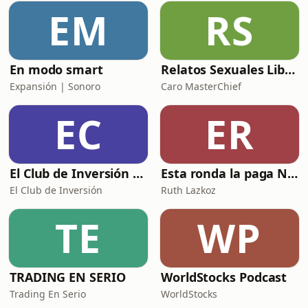
EM
RS
En modo smart
Relatos Sexuales Liberales
Expansión | Sonoro
Caro MasterChief
EC
ER
El Club de Inversión podcast
Esta ronda la paga Newton
El Club de Inversión
Ruth Lazkoz
TE
WP
TRADING EN SERIO
WorldStocks Podcast
Trading En Serio
WorldStocks