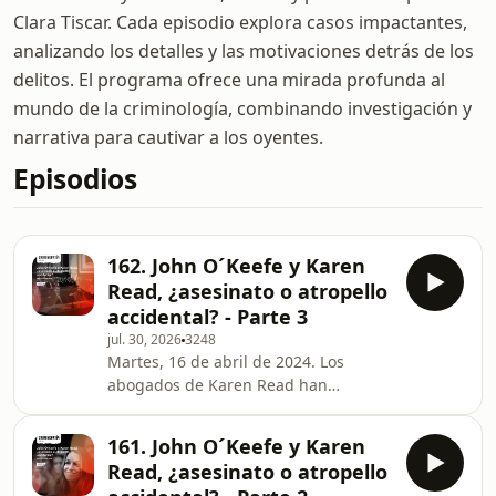
Clara Tiscar. Cada episodio explora casos impactantes,
analizando los detalles y las motivaciones detrás de los
delitos. El programa ofrece una mirada profunda al
mundo de la criminología, combinando investigación y
narrativa para cautivar a los oyentes.
Episodios
162. John O´Keefe y Karen
Read, ¿asesinato o atropello
accidental? - Parte 3
jul. 30, 2026
3248
Martes, 16 de abril de 2024. Los
abogados de Karen Read han
intentado por todos los medios
impedir el juicio, pero se celebra. La
161. John O´Keefe y Karen
falta de rigor en la investigación, los
Read, ¿asesinato o atropello
elementos que no encajan y la