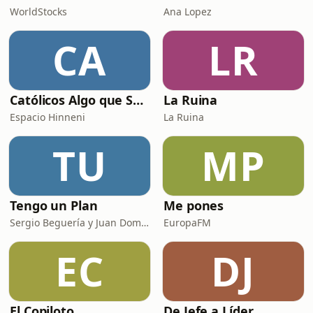
WorldStocks
Ana Lopez
CA
LR
Católicos Algo que Saber
La Ruina
Espacio Hinneni
La Ruina
TU
MP
Tengo un Plan
Me pones
Sergio Beguería y Juan Domínguez
EuropaFM
EC
DJ
El Copiloto
De Jefe a Líder