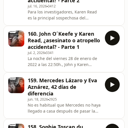
accidental? - Parte 2
inconsistencia de la acusación hacen
jul. 16, 2026
3412
que la opinión pública esté dividida,
Para los investigadores, Karen Read
con cierta inclinación hacia la
es la principal sospechosa del
inocencia de Karen... Más información
asesinato de su pareja, John O'Keefe.
en el blog:
Ya no creen que fuera algo accidental,
⁠⁠⁠⁠⁠⁠⁠⁠https://criminopatia.com/162-joh
160. John O´Keefe y Karen
sino que le acusan de homicidio
Read, ¿asesinato o atropello
intencionado, de abandonar a la
accidental? - Parte 1
víctima y de conducir bajo los efectos
jul. 2, 2026
3341
del alcohol. De hecho, Karen no
La noche del viernes 28 de enero de
puede ir al entierro de John porque
2022 a las 22:50h., John y Karen
su familia ha pedido una orden de
entran en el Waterfall, un bar en el
alejamiento y, dos días después,
que están tomando algo 11 personas,
pasará la noche en
159. Mercedes Lázaro y Eva
algunas de ellas amigas de John y
Aznárez, 42 días de
otras, simplemente, conocidas.
diferencia
Cuando el local cierra, proponen
jun. 18, 2026
2925
continuar la noche en casa de uno de
No es habitual que Mercedes no haya
ellos y John y Karen ponen rumbo
llegado a casa después de pasar la
hacia el 43 de Fairview Road. Unas
noche fuera. Su padre llama a la
horas después, Karen encontrará a
policía de inmediato y los agentes no
John gravemente heri
158. Sophie Toscan du