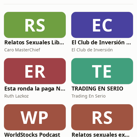
su mujer no puede localizarle, por lo
que decide llamar a la policía.
Esa misma noche, a la 01:30h. de la
RS
EC
madrugada, encuentran el cuerpo de
Pedro t
Relatos Sexuales Liberales
El Club de Inversión podcast
Caro MasterChief
El Club de Inversión
ER
TE
Esta ronda la paga Newton
TRADING EN SERIO
Ruth Lazkoz
Trading En Serio
WP
RS
WorldStocks Podcast
Relatos sexuales explícitos