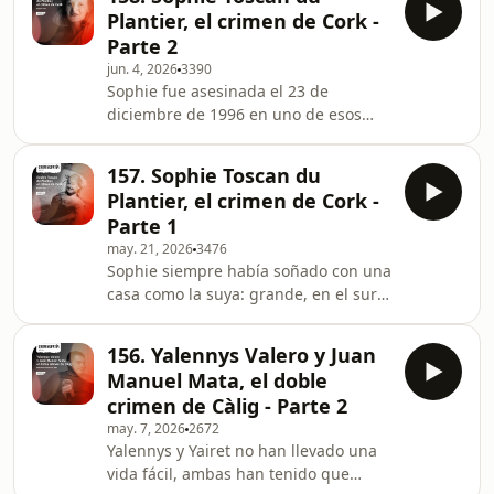
tardan en encontrar su cuerpo, que
Plantier, el crimen de Cork -
aparece en el garaje de su casa y que
Parte 2
presenta signos de agresión. 42 días
jun. 4, 2026
3390
después y sin tener la certeza de si
Sophie fue asesinada el 23 de
está o no relacionado con el caso,
diciembre de 1996 en uno de esos
encontrarán un segundo cuerpo: el
lugares en los que nunca pasa nada.
de Eva María. Más información en el
En este caso, es real: hace más de 100
blo
157. Sophie Toscan du
años del último asesinato. Cinco días
Plantier, el crimen de Cork -
después de encontrar su cadáver, un
Parte 1
par de gardaí van a casa de Ian
may. 21, 2026
3476
Bailey, un hombre bastante excéntrico
Sophie siempre había soñado con una
al que muchos han visto con cortes en
casa como la suya: grande, en el sur
las manos y en la frente. Más
de Irlanda, alejada del ruido, con
información en el blog:
vistas al mar, sin apenas vecinos... Es
⁠⁠⁠⁠⁠⁠⁠https://criminop
156. Yalennys Valero y Juan
un paisaje muy, muy tranquilo. Por
Manuel Mata, el doble
eso, cuando el 23 de diciembre de
crimen de Càlig - Parte 2
1996 encuentran su cuerpo tirado en
may. 7, 2026
2672
el camino que lleva a su casa con la
Yalennys y Yairet no han llevado una
cabeza completamente destrozada,
vida fácil, ambas han tenido que
nadie puede explicárselo. De hecho,