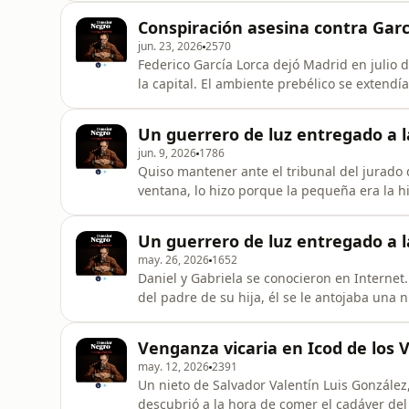
se enfrenta con el siniestro personaje de 
Conspiración asesina contra Garcí
part
jun. 23, 2026
2570
Federico García Lorca dejó Madrid en julio d
la capital. El ambiente prebélico se extendí
poeta, de 38 años, pensó que estaría mejor 
verano de la Huerta de San Vicente. Además,
Un guerrero de luz entregado a las
nombre
jun. 9, 2026
1786
Quiso mantener ante el tribunal del jurado
ventana, lo hizo porque la pequeña era la hi
proceder y no que el crimen fuera una veng
tener con él relaciones sexuales. Su defens
Un guerrero de luz entregado a las
piscóticos y la discusi
may. 26, 2026
1652
Daniel y Gabriela se conocieron en Internet
del padre de su hija, él se le antojaba una
mayor que ella, supuestamente más estable y
Pero todo se truncó la madrugada 25 de ener
Venganza vicaria en Icod de los V
Daniel Montaño
may. 12, 2026
2391
Un nieto de Salvador Valentín Luis González,
descubrió a la hora de comer el cadáver del