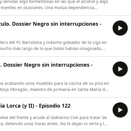
y venidas algo tormentosas en las que el alcohol y algo
 presentes en ocasiones. Una mutua dependencia
n incluso de vivir juntos, les hacía reencontrarse y
y el novio de esta, Isaac Gil, no veían con buenos ojos
zulo. Dossier Negro sin interrupciones -
ntero del FC Barcelona y máximo goleador de la Liga en
 mucho más largo de lo que todos habían imaginado.
uardaban una pronta resolución, los secuestradores
inero exigido para el rescate ya estaba preparado, el
 Dossier Negro sin interrupciones -
taba acabando unos muebles para la cocina de su piso en
a, Borja Obregón, maestro de primaria en Santa María de
Se dio la coincidencia de que la esposa del profesional
colegio donde trabajaba Obregón. Por motivos
 Lorca (y II) - Episodio 122
uelve del frente y acude al Gobierno Civil para tratar de
a, detenido unas horas antes. No le dejan ni verlo y le
ición, lo haga por escrito. Es durante ese trámite que