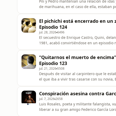
Pili y Pedro mantenían una relación de idas 
de marihuana, en el caso de ella, estaban
emocional entre ambos, a pesar de que había
cohabitar de nuevo. Su hermana gemela, Loli 
El pichichi está encerrado en un 
la relación y qu
Episodio 124
jul. 28, 2026
6496
El secuestro de Enrique Castro, Quini, dela
1981, acabó convirtiéndose en un episodio
Mientras su familia, el club y la policía ag
fueron retrasando el desenlace. Aunque el d
“Quitarnos el muerto de encima”.
temor de los capto
Episodio 123
jul. 21, 2026
5508
Después de visitar al carpintero que le es
el que iba a vivir tras casarse con su novi
Cayón (Cantabria), de 29 años, desapareció. 
de la madera era compañera docente en el 
Conspiración asesina contra García
infundados, el ca
jul. 7, 2026
2658
Luis Rosales, poeta y militante falangista, v
liberar a su gran amigo Federico García Lorc
informan de que, si quiere formular una pet