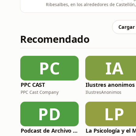
Ribesalbes, en los alrededores de Castelló
de la vía, pero no era alguien accidentado. 
delincuente había secuestrado y apaleado s
el hospit
Cargar
Recomendado
PC
IA
PPC CAST
Ilustres anonimos
PPC Cast Company
IlustresAnonimos
PD
LP
Podcast de Archivo 007