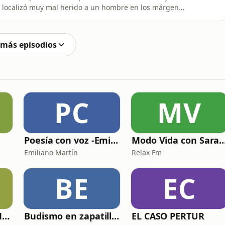
n, localizó muy mal herido a un hombre en los márgenes
Era un abogado de la ciudad, Carlos Reverter, al que un
alvajemente.La víctima moriría dos horas más tarde en
 más episodios
PC
MV
Poesía con voz -Emiliano Martín- Podcasts
Modo Vida con Sara Man
Emiliano Martín
Relax Fm
BE
EC
La Psicología y el Modelo Parcuve®
Budismo en zapatillas, El budismo sin sermones
EL CASO PERTUR