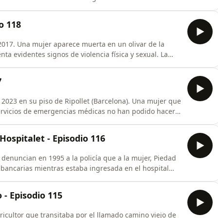
a vivienda sin forzar la puerta y, a traición, le había
 lo atacó con un arma blanca que portaba y media
o 118
2017. Una mujer aparece muerta en un olivar de la
enta evidentes signos de violencia física y sexual. La
rano por la mañana ha salido al campo a recoger
ha escuchado unos gritos que procedían del lugar
7
2023 en su piso de Ripollet (Barcelona). Una mujer que
 servicios de emergencias médicas no han podido hacer
n, que se lo ha encontrado agonizando con una
Los Mossos d'Esquadra escuchan a la mujer y su
Hospitalet - Episodio 116
 denuncian en 1995 a la policía que a la mujer, Piedad
 bancarias mientras estaba ingresada en el hospital
s de caer inconsciente, las últimas personas a las que
a su hija Sonia.La policía comprueba que en una
 - Episodio 115
ricultor que transitaba por el llamado camino viejo de