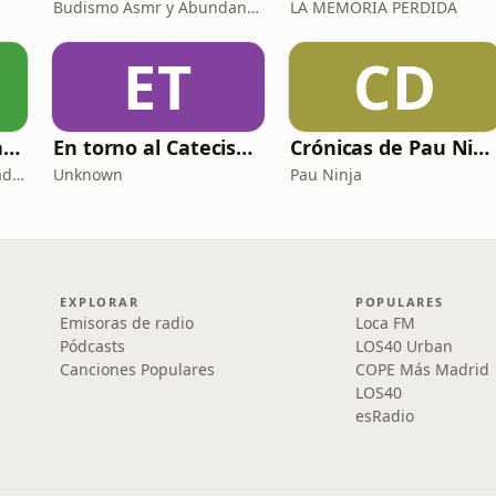
Budismo Asmr y Abundancia
LA MEMORIA PERDIDA
ET
CD
Copywriting, Ventas y Nada que perder
En torno al Catecismo
Crónicas de Pau Ninja
Copywriting, Ventas y Nada que Perder
Unknown
Pau Ninja
EXPLORAR
POPULARES
Emisoras de radio
Loca FM
Pódcasts
LOS40 Urban
Canciones Populares
COPE Más Madrid
LOS40
esRadio