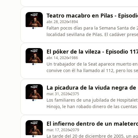
domicilio en 2016. Alguien había entrado en l
asestado decenas de puñaladas. El criminal
Teatro macabro en Pilas - Episodi
docena más que locali
abr. 28, 2026
1894
Faltan pocos días para la Semana Santa de 
localidad sevillana de Pilas. El cadáver pres
alarma la da un vecino del pueblo que temp
espárragos. Asegura que mientras paseaba 
El póker de la vileza - Episodio 11
donde ha sido hallado el cue
abr. 14, 2026
1986
Un trabajador de la Seat aparece muerto en 
convive con él ha llamado al 112, pero los
nada por él. Dice la testigo, Montserrat Ni
puñalada en el pecho al salir de la ducha. 
La picadura de la viuda negra de 
declaración les parece con
mar. 31, 2026
2375
Los familiares de una jubilada de Hospitalet
Hinojo, le han robado dinero de las cuentas
tras un agudo y extraño cuadro tóxico. Ante
vio fue a una vecina, Margarita Sánchez, y 
El infierno dentro de un maletero
denuncia previa d
mar. 17, 2026
2079
La tarde del 20 de diciembre de 2005, un ag