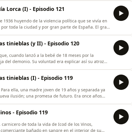
Ramón Ruiz Alonso, el hombre que había encabezado la
a Lorca (I) - Episodio 121
e 1936 huyendo de la violencia política que se vivía en
a por toda la ciudad y por gran parte de España. El gran
en Granada, en casa de sus padres, en la residencia de
 quería pasar en familia el día de san Federico; su
 tinieblas (y II) - Episodio 120
 que, cuando lanzó a la bebé de 18 meses por la
ja del demonio. Su voluntad era explicar así su atroz
anza porque la madre de la cría se había negado a
a trató de demostrar que tenía antecedentes de brotes
 tinieblas (I) - Episodio 119
. Para ella, una madre joven de 19 años y separada ya
 nueva ilusión; una promesa de futuro. Era once años
 con un buen trabajo en el conservatorio de Vitoria.
o de 2016.Tras mucho insistir, Gabriela accedió a que
inos - Episodio 119
 carnicero de toda la vida de Icod de los Vinos,
 comerciante bañado en sangre en el interior de su