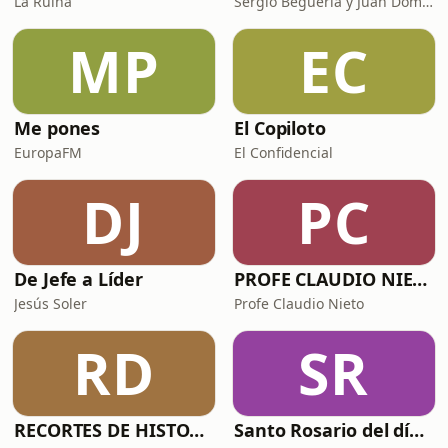
La Ruina
Sergio Beguería y Juan Domínguez
MP
EC
Me pones
El Copiloto
EuropaFM
El Confidencial
DJ
PC
De Jefe a Líder
PROFE CLAUDIO NIETO
Jesús Soler
Profe Claudio Nieto
RD
SR
RECORTES DE HISTORIA Y CIENCIA
Santo Rosario del día. 🙏 Reza con nosotros en castellano 🇪🇸