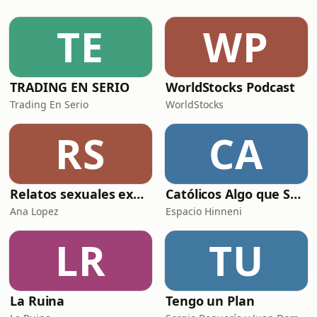
momento: su recorrido captado por
las cámaras de seguridad, su extraño
TE
WP
comportamiento, las preguntas que
han surgid
TRADING EN SERIO
WorldStocks Podcast
Trading En Serio
WorldStocks
RS
CA
Relatos sexuales explícitos
Católicos Algo que Saber
Ana Lopez
Espacio Hinneni
LR
TU
La Ruina
Tengo un Plan