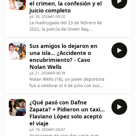
el crimen, la confesión y el
desapareció el 16 de julio de 2026. En
juicio completo
esta transmisión de 24/7 con
jul. 30, 2026
01:09:20
VaneVane, vamos a discutir los datos
La madrugada del 23 de febrero de
de la investigación, el perfil de las
2022, la policía de Green Bay,
partes implicadas y las importantes
Wisconsin (USA), fue alertada por una
lecciones sobre prevención y cuidado
llamada al 911 en la que un hombre
personal que
Sus amigos lo dejaron en
llamado "Steve" decía que su novia
una isla... ¿Accidente o
había encontrado en el sótano la
encubrimiento? - Caso
cabeza de su hijo, Shad Thyrion (24),
Nolan Wells
dentro de una cubeta, y que minutos
jul. 21, 2026
00:36:38
antes una "amiga" de su hijo, llamada
Nolan Wells (18), un joven deportista
Taylor Schabusiness, había estado
fue a celebrar el 4 de julio con sus
junto a él en el sótano, donde tenía su
amigos a Horn Island (Mississippi)
dormitor
pero nunca regresó con ellos. Lo que
¿Qué pasó con Dafne
siguió fue una serie de
Zapata? + Pidieron un taxi...
contradicciones en las declaraciones
Flaviano López solo aceptó
de sus amigos y extrañas decisiones
el viaje
por parte de las autoridades, lo que
jul. 18, 2026
01:26:47
ha llevado a su familia y a su
Analizamos en vivo dos casos que