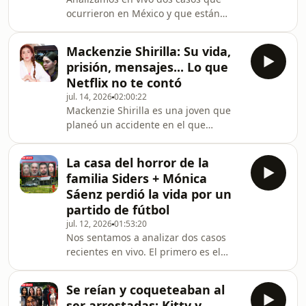
abogado, Ben Crump, a exigir una
ocurrieron en México y que están
investigación independiente. Este
sacudiendo la opinión pública.
caso ha reavivado las
Primero, Flaviano López Martínez (50),
Mackenzie Shirilla: Su vida,
fue atacado brutalmente en Mexicali,
prisión, mensajes... Lo que
Baja California. Los detalles de este
Netflix no te contó
caso son tan crueles que la
jul. 14, 2026
02:00:22
ciudadanía ya está exigiendo un
Mackenzie Shirilla es una joven que
cambio en la ley para que estos
planeó un accidente en el que
jóvenes sean juzgados como adultos.
perdieron la vida su novio Dominic
El segundo caso es Dafne Zapata
Russo (20), y su amigo Davion
Quintos (13), quien ingresó a
La casa del horror de la
Flanagan (19), y cuya sorprendente
familia Siders + Mónica
historia se narró en el documental de
Sáenz perdió la vida por un
Netflix "The Crash". En este episodio
partido de fútbol
de Martes de Misterio, analizamos
jul. 12, 2026
01:53:20
todas las pruebas que la condenaron
Nos sentamos a analizar dos casos
en el juicio, reconstruiremos minuto a
recientes en vivo. El primero es el
minuto cómo ocurrió el choque,
caso de la familia Siders, también
revelaremos los me
conocido como la "casa del horror" de
Se reían y coqueteaban al
Ohio. El segundo es el crimen de
ser arrestadas: Kitty y