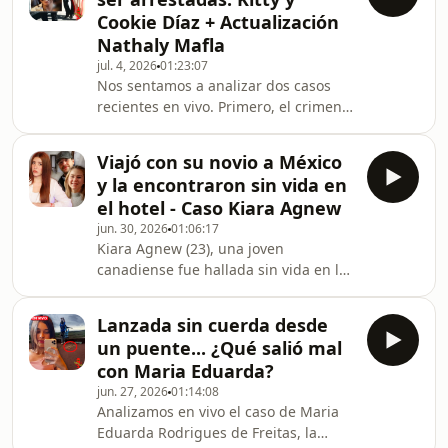
Mónica Sáenz, de 40 años, ocurrido
Cookie Díaz + Actualización
en Puebla, México, un caso que ha
Nathaly Mafla
conmocionado a todos porque
jul. 4, 2026
01:23:07
sucedió justo el día en que México
Nos sentamos a analizar dos casos
perdió contra Inglaterra: en un
recientes en vivo. Primero, el crimen
ataque de rabia, su esposo la atacó
de Caroline Peña, de 32 años y madre
por no poder 'controlar'
de cinco hijos, que ocurrió en Del Rio,
Viajó con su novio a México
Texas, el 25 de junio de 2026, a plena
y la encontraron sin vida en
luz del día, y por el cual se ha
el hotel - Caso Kiara Agnew
detenido a tres sospechosas: las
jun. 30, 2026
01:06:17
hermanas Amaya &quot;Cookie&quot;
Kiara Agnew (23), una joven
Díaz y Kitty Mia Díaz, junto con una
canadiense fue hallada sin vida en la
amiga, Kyandra Renee Faz. En la
lavandería de un reconocido resort de
segunda parte, también analizamos
Playa del Carmen, México, el 03 de
las decla
Lanzada sin cuerda desde
marzo de 2023. La joven había viajado
un puente... ¿Qué salió mal
para celebrar su cumpleaños con su
con Maria Eduarda?
novio, Ryan Friesen. Y antes de que
jun. 27, 2026
01:14:08
todo sucediera, había dejado una
Analizamos en vivo el caso de Maria
escalofriante advertencia en su diario
Eduarda Rodrigues de Freitas, la
personal, que decía: "Si alguna vez