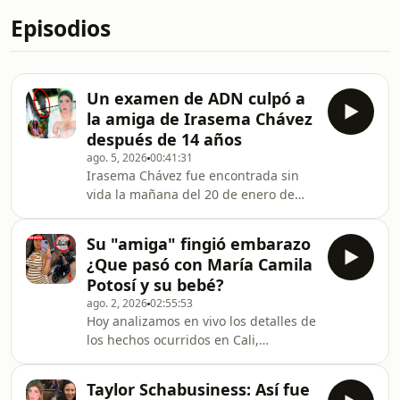
Episodios
Un examen de ADN culpó a
la amiga de Irasema Chávez
después de 14 años
ago. 5, 2026
00:41:31
Irasema Chávez fue encontrada sin
vida la mañana del 20 de enero de
2012 en su departamento en
Arlington, Texas (USA). Solo dos pistas
Su "amiga" fingió embarazo
quedaron en la escena: un video de
¿Que pasó con María Camila
apenas un minuto y una gota de
Potosí y su bebé?
sangre sobre la mesa del televisor.
ago. 2, 2026
02:55:53
Durante 14 años, ese fue el único
Hoy analizamos en vivo los detalles de
rastro de un crimen que parecía
los hechos ocurridos en Cali,
condenado a quedar sin resolver...
Colombia, en torno a la joven de 21
hasta que el avance de la genética
años, María Camila Potosí, una mujer
forense llevaron a identifi
Taylor Schabusiness: Así fue
en estado de gestación, quien