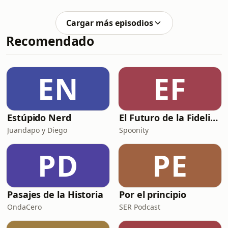
pesadillas.Escuchar audio
Cargar más episodios
Recomendado
EN
EF
Estúpido Nerd
El Futuro de la Fidelización
Juandapo y Diego
Spoonity
PD
PE
Pasajes de la Historia
Por el principio
OndaCero
SER Podcast