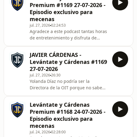
Premium #1169 27-07-2026 -
Episodio exclusivo para
mecenas
jul. 27, 2026
02:24:53
Agradece a este podcast tantas horas
de entretenimiento y disfruta de
episodios exclusivos como éste.
¡Apóyale en iVoox! Yolanda Díaz no
JAVIER CÁRDENAS -
podría ser la Directora de la OIT
Levántate y Cárdenas #1169
porque no sabe inglés.Escucha este
27-07-2026
episodio completo y accede a todo el
jul. 27, 2026
26:30
contenido exclusivo de Javier
Yolanda Díaz no podría ser la
Cárdenas - Levántate y Cárdenas.
Directora de la OIT porque no sabe
Descubre antes que nadie los nuevos
inglés.
episodios, y participa en la
comunidad exclusiva de oyente
Levántate y Cárdenas
Premium #1168 24-07-2026 -
Episodio exclusivo para
mecenas
jul. 24, 2026
02:28:00