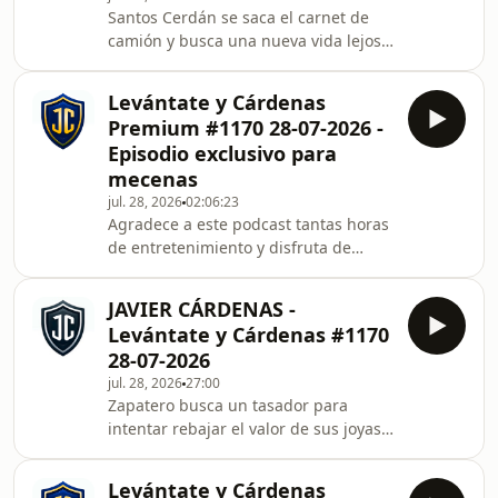
Santos Cerdán se saca el carnet de
Cárdenas - Levántate y Cárdenas.
camión y busca una nueva vida lejos
Descubre antes que nadie los nuevos
de la política.
episodios, y participa en la
comunidad exclu
Levántate y Cárdenas
Premium #1170 28-07-2026 -
Episodio exclusivo para
mecenas
jul. 28, 2026
02:06:23
Agradece a este podcast tantas horas
de entretenimiento y disfruta de
episodios exclusivos como éste.
¡Apóyale en iVoox! Zapatero busca un
JAVIER CÁRDENAS -
tasador para intentar rebajar el valor
Levántate y Cárdenas #1170
de sus joyas a menos de 100.000
28-07-2026
euros.Escucha este episodio completo
jul. 28, 2026
27:00
y accede a todo el contenido exclusivo
Zapatero busca un tasador para
de Javier Cárdenas - Levántate y
intentar rebajar el valor de sus joyas a
Cárdenas. Descubre antes que nadie
menos de 100.000 euros.
los nuevos episodios, y participa en la
comuni
Levántate y Cárdenas