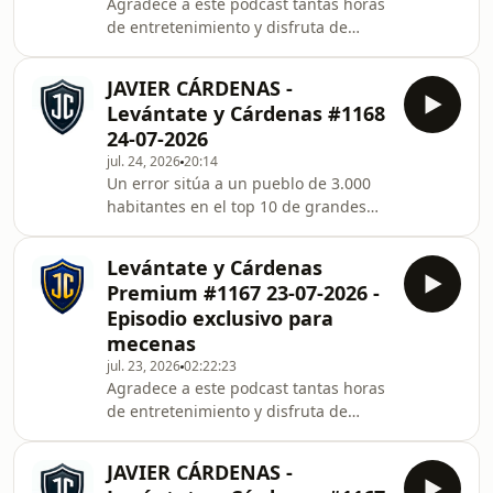
Agradece a este podcast tantas horas
de entretenimiento y disfruta de
episodios exclusivos como éste.
¡Apóyale en iVoox! Un error sitúa a un
JAVIER CÁRDENAS -
pueblo de 3.000 habitantes en el top
Levántate y Cárdenas #1168
10 de grandes beneficiarios de
24-07-2026
ayudas.Escucha este episodio
jul. 24, 2026
20:14
completo y accede a todo el contenido
Un error sitúa a un pueblo de 3.000
exclusivo de Javier Cárdenas -
habitantes en el top 10 de grandes
Levántate y Cárdenas. Descubre antes
beneficiarios de ayudas.
que nadie los nuevos episodios, y
participa en la comuni
Levántate y Cárdenas
Premium #1167 23-07-2026 -
Episodio exclusivo para
mecenas
jul. 23, 2026
02:22:23
Agradece a este podcast tantas horas
de entretenimiento y disfruta de
episodios exclusivos como éste.
¡Apóyale en iVoox! Feijóo afirma que
JAVIER CÁRDENAS -
hará una limpieza profunda de las