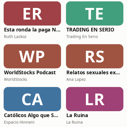
ER
TE
Esta ronda la paga Newton
TRADING EN SERIO
Ruth Lazkoz
Trading En Serio
WP
RS
WorldStocks Podcast
Relatos sexuales explícitos
WorldStocks
Ana Lopez
CA
LR
Católicos Algo que Saber
La Ruina
Espacio Hinneni
La Ruina