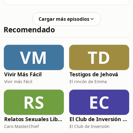
agenda de la UDEF.
los nuevos episodios, y participa en la
comunidad exclus
Cargar más episodios
Recomendado
VM
TD
Vivir Más Fácil
Testigos de Jehová
Vivir más Fácil
El rincón de Emma
RS
EC
Relatos Sexuales Liberales
El Club de Inversión podcast
Caro MasterChief
El Club de Inversión