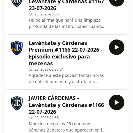
Levántate y Cárdenas #1167
instituciones cuando llegue al poder y
23-07-2026
señala a Sánchez como el principal
jul. 23, 2026
20:35
responsable de todos los escándalos
Feijóo afirma que hará una limpieza
del PSOE.Escucha este episodio
profunda de las instituciones cuando
completo y accede a todo el contenido
llegue al poder y señala a Sánchez
exclusivo de Javier Cárdenas -
como el principal responsable de
Levántate y Cárde
Levántate y Cárdenas
todos los escándalos del PSOE
Premium #1166 22-07-2026 -
Episodio exclusivo para
mecenas
jul. 22, 2026
02:37:01
Agradece a este podcast tantas horas
de entretenimiento y disfruta de
episodios exclusivos como éste.
¡Apóyale en iVoox! Moncloa niega las
JAVIER CÁRDENAS -
25 reuniones Sánchez-Zapatero que
Levántate y Cárdenas #1166
aparecen en la agenda de la
22-07-2026
UDEF.Escucha este episodio completo
jul. 22, 2026
21:58
y accede a todo el contenido exclusivo
Moncloa niega las 25 reuniones
de Javier Cárdenas - Levántate y
Sánchez-Zapatero que aparecen en la
Cárdenas. Descubre antes que nadie