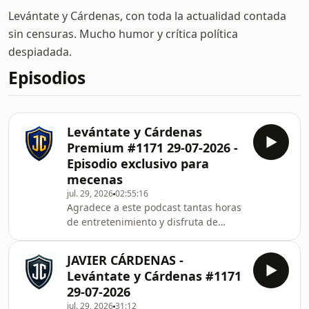
Levántate y Cárdenas, con toda la actualidad contada
sin censuras. Mucho humor y crítica política
despiadada.
Episodios
Levántate y Cárdenas
Premium #1171 29-07-2026 -
Episodio exclusivo para
mecenas
jul. 29, 2026
02:55:16
Agradece a este podcast tantas horas
de entretenimiento y disfruta de
episodios exclusivos como éste.
¡Apóyale en iVoox! Santos Cerdán se
JAVIER CÁRDENAS -
saca el carnet de camión y busca una
Levántate y Cárdenas #1171
nueva vida lejos de la política.Escucha
29-07-2026
este episodio completo y accede a
jul. 29, 2026
31:12
todo el contenido exclusivo de Javier