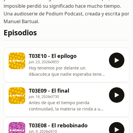
imposible perdió su significado hace mucho tiempo.
Una audioserie de Podium Podcast, creada y escrita por
Manuel Bartual.
Episodios
T03E10 - El epílogo
jun. 23, 2026
3855
Hoy tenemos por delante un
d&iacute;a que nadie esperaba tener
por delante hace tan solo una
semana. Bienvenidos a
T03E09 - El final
Biotop&iacute;a, donde lo imposible
jun. 16, 2026
3730
vuelve a ser
Antes de que el tiempo pierda
imposible.Biotop&iacute;a es una
continuidad, la materia se rinda a una
audioserie de Podium Podcast, creada
absoluta inconsistencia y el espacio
y escrita por Manuel Bartual.En este
se fragmente en un n&uacute;mero
cap&iacute;tulo intervienen:Nikki
T03E08 - El rebobinado
infinito de grietas irreversibles, los
Garc&iacute;a es Presentadora.Xabi
jun. 9, 2026
2610