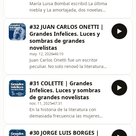
María Luisa Bombal escribió La última
Grandes Infelices nos daremos un
niebla y La amortajada, dos novelas
paseo por la vida de Hemingway a
cortas esenciales para entender la
través de sus diálogos, y
literatura hispanoamericana del siglo
#32 JUAN CARLOS ONETTI |
XX.Tenía 30 años y un futuro
Grandes Infelices. Luces y
prometedor, pero un suceso truncó su
sombras de grandes
carrera: disparó cuatro veces sobre su
novelistas
amante en las calles de Santiago de
may. 12, 2026
46:10
Chile. En estenuevo episodio de
Juan Carlos Onetti fue un escritor
Grandes Infelices analizaremos los
peculiar. No solo renovó la literatura
motivos que la llevaron a cometer ese
en español con sus novelas, sino que
crimen
lo hizo desde la cama. El mundo
#31 COLETTE | Grandes
exterior le resultaba tan inhóspito
Infelices. Luces y sombras
que prefería leer y escribir en su
de grandes novelistas
cuarto en posición horizontal. En este
nov. 11, 2025
47:31
primer episodio de la séptima
En la historia de la literatura con
temporada de Grandes Infelices
demasiada frecuencia las mujeres
analizaremos las razones que llevaron
han sido anuladas por sus parejas
al uruguayo a convertirse en el gran
masculinas. Pocos casos tan
autor tumba
#30 JORGE LUIS BORGES |
flagrantes como el de Colette, a quien