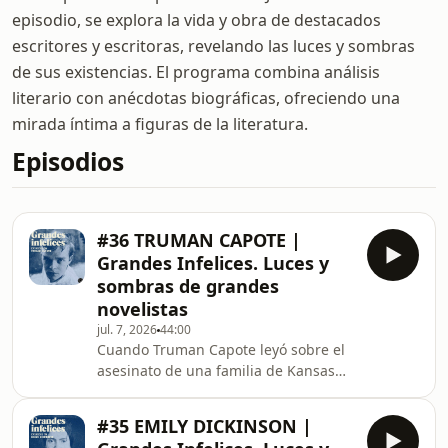
episodio, se explora la vida y obra de destacados
escritores y escritoras, revelando las luces y sombras
de sus existencias. El programa combina análisis
literario con anécdotas biográficas, ofreciendo una
mirada íntima a figuras de la literatura.
Episodios
#36 TRUMAN CAPOTE |
Grandes Infelices. Luces y
sombras de grandes
novelistas
jul. 7, 2026
44:00
Cuando Truman Capote leyó sobre el
asesinato de una familia de Kansas
en una columna en el New York
Times, supo que había encontrado el
#35 EMILY DICKINSON |
tema con el que revolucionaría la