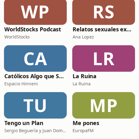
WP
RS
WorldStocks Podcast
Relatos sexuales explícitos
WorldStocks
Ana Lopez
CA
LR
Católicos Algo que Saber
La Ruina
Espacio Hinneni
La Ruina
TU
MP
Tengo un Plan
Me pones
Sergio Beguería y Juan Domínguez
EuropaFM