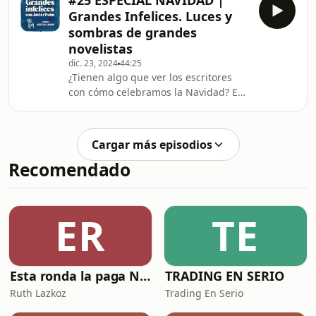
#25 ESPECIAL NAVIDAD |
examinaremos cómo las ciudades
Grandes Infelices. Luces y
definen a los escritores y cómo la
sombras de grandes
literatura las transforma a ellas y al
novelistas
mundo. Viajaremos a la Grecia arcaica
dic. 23, 2024
44:25
para hablar de Safo, a la Baja Edad
¿Tienen algo que ver los escritores
Media para recordar a Dante, al
con cómo celebramos la Navidad? En
imperio mongol junto a Marco Polo y
este especial navideño de Grandes
a la Troya homér
Infelices repasaremos la influencia de
autores como Washington Irving,
Cargar más episodios
Charles Dickens o Hans Christian
Recomendado
Andersen en las costumbres de estas
fechas; y veremos a otros como
Agatha Christie, Nietzsche o
Dostoievski siendo infelices por
ER
TE
Navidad.Grandes Infelices es un
podcast de Blackie Books prese
Esta ronda la paga Newton
TRADING EN SERIO
Ruth Lazkoz
Trading En Serio