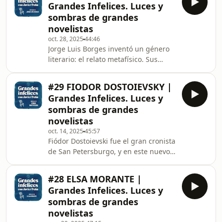
Grandes Infelices. Luces y
su marido robó primero la firma de
sombras de grandes
sus obras y más adelante sus
novelistas
derechos sobre ellas.En este último
oct. 28, 2025
44:46
episodio de la sexta temporada de
Jorge Luis Borges inventó un género
Grandes Infelices analizaremos ese
literario: el relato metafísico. Sus
robo de uno de los grandes éxitos
cuentos, llenos de espejos, laberintos,
editoriales de Francia y ap
bibliotecas, sueños y dobles, se
#29 FIODOR DOSTOIEVSKY |
encuentran entre los más singulares
Grandes Infelices. Luces y
de la literatura del siglo XX. En este
sombras de grandes
nuevo episodio de Grandes Infelices
novelistas
recorreremos junto a Borges el
oct. 14, 2025
45:57
camino que lo llevó a componer una
Fiódor Dostoievski fue el gran cronista
narrativa tan original. Un camino que
de San Petersburgo, y en este nuevo
discurre en paralelo a los barrios y cu
episodiode Grandes Infelices
paseamos junto a él por la capital de
#28 ELSA MORANTE |
los Romanov, desde laelegante
Grandes Infelices. Luces y
Avenida Nevski hasta los bajos fondos
sombras de grandes
que inspiraron Crimen y
novelistas
castigo.Viajaremos con él a Siberia