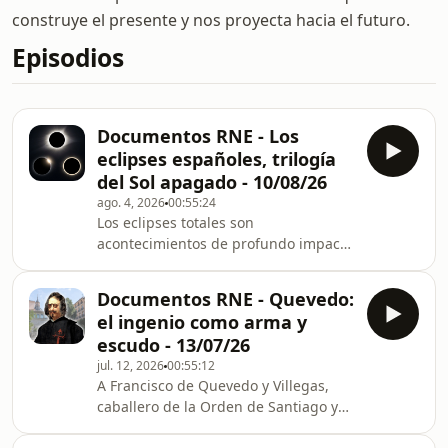
construye el presente y nos proyecta hacia el futuro.
Episodios
Documentos RNE - Los
eclipses españoles, trilogía
del Sol apagado - 10/08/26
ago. 4, 2026
00:55:24
Los eclipses totales son
acontecimientos de profundo impacto
emocional, una esquiva carambola
c&oacute;smica en la que la Luna
Documentos RNE - Quevedo:
bloquea completamente el Sol y
el ingenio como arma y
permite apreciar las capas superiores
escudo - 13/07/26
de su atm&oacute;sfera durante unos
jul. 12, 2026
00:55:12
pocos minutos de noche
A Francisco de Quevedo y Villegas,
s&uacute;bita. Despu&eacute;s de
caballero de la Orden de Santiago y
una prolongada sequ&iacute;a de
se&ntilde;or de la Villa de la Torre de
fen&oacute;menos de este tipo,