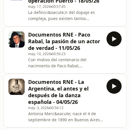
operación Puerto - 18/05/26
1975) es la apasionante historia de
may. 17, 2026
00:57:45
una ni&ntilde;a educada en los
La definici&oacute;n del dopaje es
estrictos y caducos c&aacute;nones
compleja, pues existen tantos
victorianos que ha de enfrentarse a
compuestos y m&eacute;todos
los fren&eacute;ticos y constantes
prohibidos para optimizar el
cambios sociales, cultura
Documentos RNE - Paco
rendimiento como disciplinas
Rabal, la pasión de un actor
deportivas. Entre los casos
de verdad - 11/05/26
m&aacute;s relevantes de esta
may. 10, 2026
00:56:23
particular historia del enga&ntilde;o
Con motivo del centenario del
figuran la descalificaci&oacute;n del
nacimiento de Paco Rabal,
atleta Ben Johnson tras ganar los 100
recientemente recordado con un
metros en los Juegos
emotivo homenaje en la Academia de
Ol&iacute;mpicos de Se&uacute;l; el
Documentos RNE - La
Cine, recuperamos este programa
caso Festina, desarr
Argentina, el antes y el
emitido originalmente el 17 de
después de la danza
febrero de 2023.Francisco Rabal
española - 04/05/26
Valera lleg&oacute; al mundo un
may. 3, 2026
00:56:12
d&iacute;a de la mujer, el 8 de marzo
Antonia Merc&eacute; nace el 4 de
de 1926, entre minas y sobre el mar
septiembre de 1890 en Buenos Aires;
de &Aacute;guilas (Murcia). Su vida
de ah&iacute; el sobrenombre de La
fue la pasi&oacute;n por actuar,