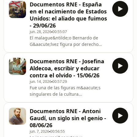
Juan Abad, le ha bastado un solo
Espa&ntilde;a enfila una
Documentos RNE - España
apellido para trascender. Eso y una
ins&oacute;lita racha qu
en el nacimiento de Estados
extensa y brillante producci&oacute;n
Unidos: el aliado que fuimos
que va desde la s&aacute;tira
- 29/06/26
m&aacute;s mordaz hasta los
jun. 28, 2026
00:55:07
m&aacute;s bellos poemas de amor.
El malague&ntilde;o Bernardo de
Nacido en Madrid en 1580, se
G&aacute;lvez figura por derecho
qued&oacute; hu&eacute;rfano a una
propio desde 2014 en la lista de
temprana edad; a pesar de
ciudadanos honorarios de los Estados
Documentos RNE - Josefina
Unidos, uno de los m&aacute;ximos
Aldecoa, escribir y educar
reconocimientos que puede recibir un
contra el olvido - 15/06/26
extranjero en el pa&iacute;s. Este
jun. 14, 2026
00:57:29
gran h&eacute;roe de la guerra de
Fue una de las figuras m&aacute;s
independencia estadounidense es,
singulares de la cultura
sin embargo, el mascar&oacute;n de
espa&ntilde;ola del siglo XX. Hija y
proa de una serie de destacados
nieta de maestras, la vida de Josefina
espa&ntilde;oles cuya lab
Documentos RNE - Antoni
Aldecoa (1926-2011) est&aacute;
Gaudí, un siglo sin el genio -
marcada por la herencia
08/06/26
pedag&oacute;gica de la Segunda
jun. 7, 2026
00:56:55
Rep&uacute;blica. Imbuida del