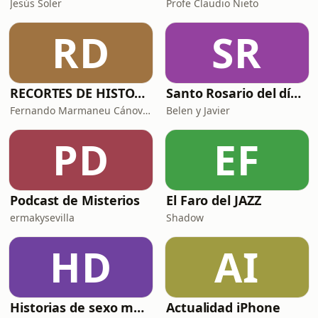
Jesús Soler
Profe Claudio Nieto
RD
SR
RECORTES DE HISTORIA Y CIENCIA
Santo Rosario del día. 🙏 Reza con nosotros en castellano 🇪🇸
Fernando Marmaneu Cánovas
Belen y Javier
PD
EF
Podcast de Misterios
El Faro del JAZZ
ermakysevilla
Shadow
HD
AI
Historias de sexo muy intensas y calientes
Actualidad iPhone