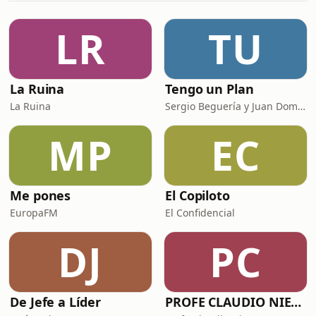
pues la chispa fue un bando que
obligaba a los ciudadanos a acortar
LR
TU
sus capas y a doblar en tres picos sus
sombrer
La Ruina
Tengo un Plan
La Ruina
Sergio Beguería y Juan Domínguez
MP
EC
Me pones
El Copiloto
EuropaFM
El Confidencial
DJ
PC
De Jefe a Líder
PROFE CLAUDIO NIETO