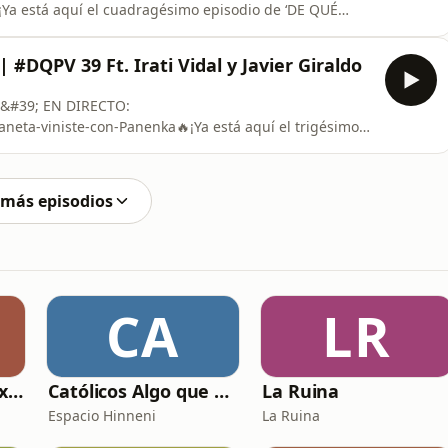
¡Ya está aquí el cuadragésimo episodio de ‘DE QUÉ
a juegan y, para hacer la previa del España-Bélgica,
tasun, y la periodista de La Vanguardia, Anaïs Martí. Con
PV 39 Ft. Irati Vidal y Javier Giraldo
ste encuent
E&#39; EN DIRECTO:
neta-viniste-con-Panenka🔥¡Ya está aquí el trigésimo
!🌎 Ya está, el primer día sin partidos ya pasó,
e. En este trigésimo noveno programa hablaremos del
implicaciones polít
 más episodios
CA
LR
Relatos sexuales explícitos
Católicos Algo que Saber
La Ruina
Espacio Hinneni
La Ruina