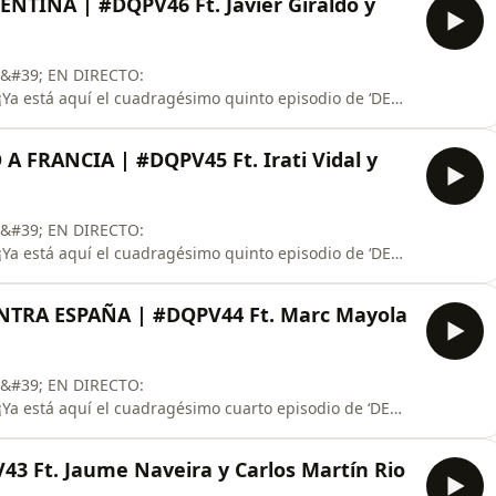
TINA | #DQPV46 Ft. Javier Giraldo y
elección española, Borja Iglesi
E&#39; EN DIRECTO:
¡Ya está aquí el cuadragésimo quinto episodio de ‘DE
o de la Argentina de Messi es increíble, dándole vuelta
contaremos con Javier Giraldo y Jofre Mateu, que
A FRANCIA | #DQPV45 Ft. Irati Vidal y
de Scaloni en este
E&#39; EN DIRECTO:
¡Ya está aquí el cuadragésimo quinto episodio de ‘DE
 La España de Luis de la Fuente se ha cargado a la
y. Dominó el partido de cabo a rabo y anuló al que
NTRA ESPAÑA | #DQPV44 Ft. Marc Mayola
asta ahora. Para ana
E&#39; EN DIRECTO:
Ya está aquí el cuadragésimo cuarto episodio de ‘DE
dial, empiezan las semifinales. Nada más y nada
ial de la historia de la selección española. Enfrente
3 Ft. Jaume Naveira y Carlos Martín Rio
er Mundial consecutivo