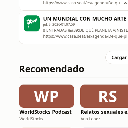
https://www.casa.seat/es/agenda/De-qu...🔥
PLANETA VINISTE’!🌎 Los de De la Fuente se l
nos visitan el ministro de Cultura, Ernet Ur
UN MUNDIAL CON MUCHO ARTE | #DQ
ellos repasamos cómo llega la selección a e
jul. 9, 2026
01:07:59
‼️ ENTRADAS &#39;DE QUÉ PLANETA VINIST
https://www.casa.seat/es/agenda/De-que-pla
noveno episodio de ‘DE QUÉ PLANETA VINISTE’
tranquilos que volvemos con un plato fuert
Francia-Marruecos a nivel futbolístico y sus 
Cargar
Recomendado
WP
RS
WorldStocks Podcast
WorldStocks
Ana Lopez