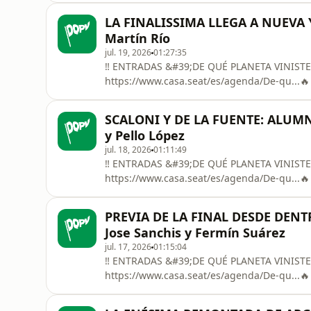
con vuestra compañía y la de colaboradores
LA FINALISSIMA LLEGA A NUEVA Y
Mundo. Gracias
Martín Río
jul. 19, 2026
01:27:35
‼️ ENTRADAS &#39;DE QUÉ PLANETA VINIST
https://www.casa.seat/es/agenda/De-qu...🔥
QUÉ PLANETA VINISTE’!🌎 ¡Es hoy! ¡Es hoy! E
los últimos años mundialistas. Dos países co
SCALONI Y DE LA FUENTE: ALUMNO
a la importancia que ya tiene una final de l
y Pello López
jul. 18, 2026
01:11:49
‼️ ENTRADAS &#39;DE QUÉ PLANETA VINIST
https://www.casa.seat/es/agenda/De-qu...🔥 
QUÉ PLANETA VINISTE’!🌎 ¡Mañana se juega l
la previa también se nos está haciendo lar
PREVIA DE LA FINAL DESDE DENT
como el que se viene hoy. Con Toni Padilla y 
Jose Sanchis y Fermín Suárez
jul. 17, 2026
01:15:04
‼️ ENTRADAS &#39;DE QUÉ PLANETA VINIST
https://www.casa.seat/es/agenda/De-qu...🔥
QUÉ PLANETA VINISTE’!🌎🇪🇸 ¡¡Entrevista a B
Sanchis y Fermín Suárez, presentado por Ro