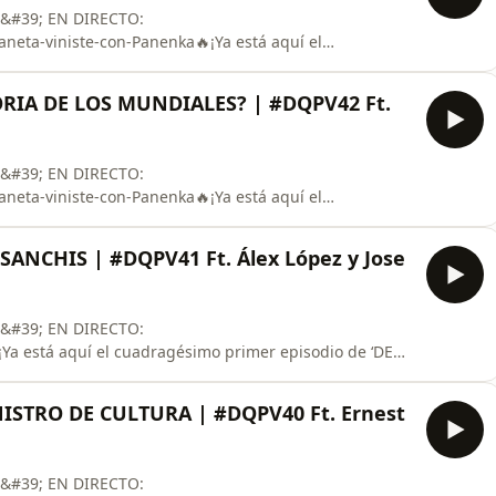
E&#39; EN DIRECTO:
neta-viniste-con-Panenka🔥¡Ya está aquí el
NETA VINISTE’!🌎 ¡Árbitro, no pites que se nos va el
idos y cada vez queda menos para que termine la Copa
ORIA DE LOS MUNDIALES? | #DQPV42 Ft.
los Martín Rio y Marcel Belt
E&#39; EN DIRECTO:
neta-viniste-con-Panenka🔥¡Ya está aquí el
PLANETA VINISTE’!🌎 Ya solo quedan cuatro. Argentina
a (no sin polémicas arbitrales en ambos partidos) y
ANCHIS | #DQPV41 Ft. Álex López y Jose
ciones del Mundial. Repasaremo
E&#39; EN DIRECTO:
¡Ya está aquí el cuadragésimo primer episodio de ‘DE
ia del fútbol español. El pamplonica vuelve a marcar
vuelta de la esquina. Hablaremos de ‘La Roja’ con Jose
STRO DE CULTURA | #DQPV40 Ft. Ernest
odo lo que qu
E&#39; EN DIRECTO: