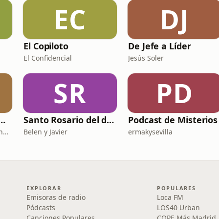
EC
DJ
El Copiloto
De Jefe a Líder
El Confidencial
Jesús Soler
SR
PD
 DE HISTORIA Y CIENCIA
Santo Rosario del día. 🙏 Reza con nosotros en castellano 🇪🇸
Podcast de Misterios
Fernando Marmaneu Cánovas
Belen y Javier
ermakysevilla
EXPLORAR
POPULARES
Emisoras de radio
Loca FM
Pódcasts
LOS40 Urban
Canciones Populares
COPE Más Madrid