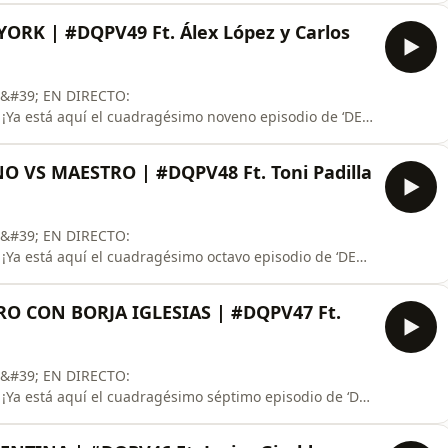
 habituales para cerrar como se merece esta Copa del
ORK | #DQPV49 Ft. Álex López y Carlos
E&#39; EN DIRECTO:
 ¡Ya está aquí el cuadragésimo noveno episodio de ‘DE
spaña y Argentina se medirán en la final más tensa de
n muchos lazos y rifirrafes que le dan un picante extra
 VS MAESTRO | #DQPV48 Ft. Toni Padilla
a Copa d
E&#39; EN DIRECTO:
¡Ya está aquí el cuadragésimo octavo episodio de ‘DE
a final del Mundial! No os vamos a engañar, a nosotros
ga. Pero no es excusa para no montar un programón
RO CON BORJA IGLESIAS | #DQPV47 Ft.
Pello López, y
E&#39; EN DIRECTO:
 ¡Ya está aquí el cuadragésimo séptimo episodio de ‘DE
orja Iglesias en directo!! Este #DQPV47 con Jose
ger Xuriach, empezará por todo lo alto.