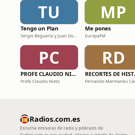
TU
MP
Tengo un Plan
Me pones
Sergio Beguería y Juan Domínguez
EuropaFM
PC
RD
PROFE CLAUDIO NIETO
RECORTES
Profe Claudio Nieto
Radios.com.es
Escucha emisoras de radio y pódcasts de
Radios.com.es por ciudad, género o estado de ánimo