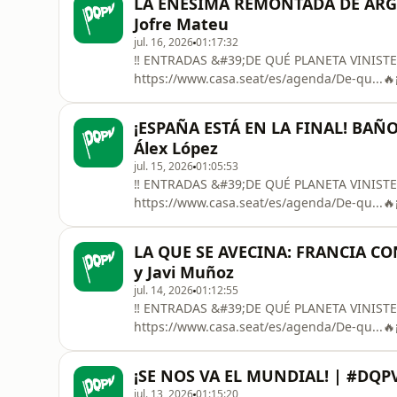
LA ENÉSIMA REMONTADA DE ARGEN
Entrevistaremos al delantero celeste de la s
Jofre Mateu
jul. 16, 2026
01:17:32
‼️ ENTRADAS &#39;DE QUÉ PLANETA VINIST
https://www.casa.seat/es/agenda/De-qu...🔥
QUÉ PLANETA VINISTE’!🌎 ¡Otra remontada! L
al resultado una vez más. En este #DQPV46 
¡ESPAÑA ESTÁ EN LA FINAL! BAÑO 
debatirán con Aitor Lagunas sobre el papel 
Álex López
jul. 15, 2026
01:05:53
‼️ ENTRADAS &#39;DE QUÉ PLANETA VINIST
https://www.casa.seat/es/agenda/De-qu...🔥
QUÉ PLANETA VINISTE’!🌎 ¡Qué partido, Dios!
Francia de Deschamps con todas las de la le
LA QUE SE AVECINA: FRANCIA CO
venía siendo el mejor ataque del Mundial h
y Javi Muñoz
jul. 14, 2026
01:12:55
‼️ ENTRADAS &#39;DE QUÉ PLANETA VINIST
https://www.casa.seat/es/agenda/De-qu...🔥¡
QUÉ PLANETA VINISTE’!🌎 Día grande de Mun
menos que las segundas semifinales del Mund
¡SE NOS VA EL MUNDIAL! | #DQPV4
estará la Francia de Deschamps, en su terc
jul. 13, 2026
01:15:20