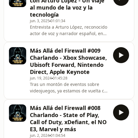
con Arturo López - Un viaje
radioaficionado hasta convertirse en
al mundo de la voz y la
consultor de seguridad especializado
tecnología
en OPSEC, comunicaciones
jun. 3, 2025
01:01:34
encubiertas y SIGINT, ha participado
Entrevista a Arturo López, reconocido
en numerosos eventos de
actor de voz y narrador español, en
ciberseguridad tanto a nivel nacional
un viaje al mundo de la voz y la
como internacional. Es autor de libros
tecnología. Con una trayectoria que
como H
Más Allá del Firewall #009
incluye personajes como Vega en
Charlando - Xbox Showcase,
Doom Eternal y Medivh en
Ubisoft Forward, Nintendo
HearthStone: Heroes of Warcraft,
Direct, Apple Keynote
Arturo comparte su experiencia en la
jun. 19, 2024
01:45:28
narración de audiolibros y el arte del
Tras un montón de eventos sobre
doblaje. ​En este episodio, exploramos
videojuegos, ya estamos de vuelta con
cómo la inteligencia artificial está
nuestra sección de charlando. En este
transformando
episodio contaremos todo lo
Más Allá del Firewall #008
anunciado en los eventos más
Charlando - State of Play,
importantes de este mes de junio de
Call of Duty, xDefiant, el NO
2024. Hablaremos sobre el Summer
E3, Marvel y más
Game Fest, el Xbox Showcase y el
jun. 2, 2024
01:04:54
ultimo Nintendo Direct. También