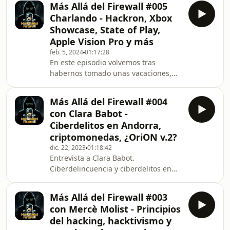
Más Allá del Firewall #005
todo esto y mucho más en otra
Charlando - Hackron, Xbox
increíble entrevista. ¿Te lo vas a
Showcase, State of Play,
perder? Redes sociales: Invitad@:
Apple Vision Pro y más
Twitter: https://twitter.com/javiespejo
feb. 5, 2024
01:17:28
Producción: Luis Diago de Aguilar
En este episodio volvemos tras
https://twitter.com/h3st4k3r Javier
habernos tomado unas vacaciones,
Kontos Porras
pero ya estamos de vuelta con la
https://twitter.com/jkontodos Encuén
sección de charlando. Esta vez
Más Allá del Firewall #004
trataremos con novedades sobre
con Clara Babot -
Hackron, los despidos en la industria
Ciberdelitos en Andorra,
tecnológica, Xbox Showcase, State of
criptomonedas, ¿OriON v.2?
Play, Apple Vision Pro y más. ¿Te lo vas
dic. 22, 2023
01:18:42
a perder? Redes sociales: Luis Diago
Entrevista a Clara Babot.
de Aguilar
Ciberdelincuencia y ciberdelitos en
https://twitter.com/h3st4k3r Javier
Andorra, youtubers e influencers,
Kontos Porras https://twitter.com/jko
criptomonedas, OSINT, noticias de
Más Allá del Firewall #003
¿OriON v.2?… ¿Te lo vas a perder?
con Mercè Molist - Principios
Redes sociales: Invitad@: Twitter:
del hacking, hacktivismo y
https://twitter.com/cl4r4_5 Producción: