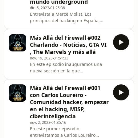
mundo underground
Luis Diago de Aguilar
dic. 5, 2023
01:25:38
https://twitter.com/h3st4k3r Javier
Entrevista a Mercè Molist. Los
Kontos Porras
principios del hacking en España,
https://twitter.com/jkontodos
historias de hackers, la comunidad y
Encuéntranos en
los comienzos, hacking, hacktivismo y
https://twitter.com/masallafirewal
Más Allá del Firewall #002
anécdotas del mundo underground
Charlando - Noticias, GTA VI
¿Sirve para algo el hacktivismo?
, The Marvels y más allá
Además, noticias de tecnología,
nov. 19, 2023
01:51:33
videojuegos y más: trailer GTA VI,
En este episodio inauguramos una
serie Fallout en Amazon Prime Video,
nueva sección en la que
ordenadores cuánticos… ¿Te lo vas a
conversaremos sobre noticias y temas
perder? Redes sociales: Invitad@:
de actualidad. En esta ocasión
Twitter: https:
Más Allá del Firewall #001
contaremos con noticias sobre GTA VI,
con Carlos Loureiro -
mundo gaming, The Marvels y otras
Comunidad hacker, empezar
series/películas del momento.
en el hacking, MISP,
Realizaremos esta sección de forma
ciberinteligencia
periódica intentando informaros lo
mejor posible en todo momento. ¿Te
nov. 2, 2023
01:35:16
En este primer episodio
lo vas a perder? Redes sociales: Luis
entrevistamos a Carlos Loureiro
Diago de Aguilar https://t