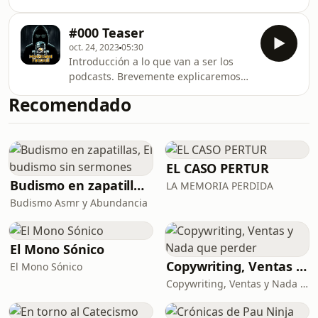
hablando de la comunidad,
ciberinteligencia, como empezar en el
#000 Teaser
hacking, MISP, THE HIVE y Cortex y
oct. 24, 2023
05:30
además Javier Kontos nos trae
Introducción a lo que van a ser los
noticias y novedades gaming y sobre
podcasts. Brevemente explicaremos
el Apple Event. Te lo vas a perder?
nuestras bases y nuestro origen,
Redes sociales: Invitad@: Twitter:
Recomendado
¡Esperemos que os guste!
https://twitter.com/cloureiro80
Producción: Luis Diago de Aguilar
https://twitter.com/h3st4k3r Javier
EL CASO PERTUR
Budismo en zapatillas, El budismo sin sermones
LA MEMORIA PERDIDA
Budismo Asmr y Abundancia
El Mono Sónico
Copywriting, Ventas y Nada que perder
El Mono Sónico
Copywriting, Ventas y Nada que Perder