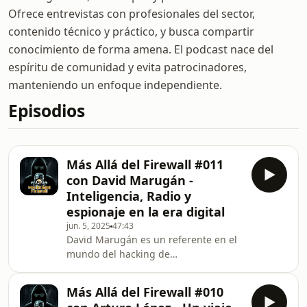
Ofrece entrevistas con profesionales del sector,
contenido técnico y práctico, y busca compartir
conocimiento de forma amena. El podcast nace del
espíritu de comunidad y evita patrocinadores,
manteniendo un enfoque independiente.
Episodios
Más Allá del Firewall #011
con David Marugán -
Inteligencia, Radio y
espionaje en la era digital
jun. 5, 2025
47:43
David Marugán es un referente en el
mundo del hacking de
radiofrecuencia y la inteligencia de
señales. Con una trayectoria que
Más Allá del Firewall #010
abarca desde los años 80 como