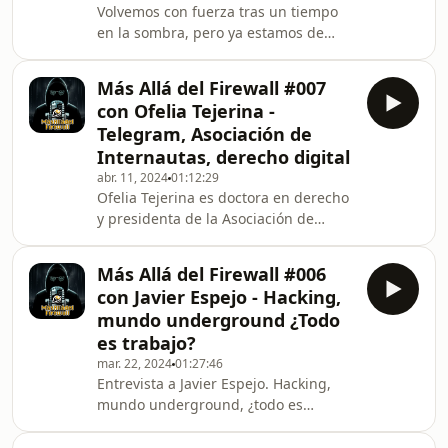
Volvemos con fuerza tras un tiempo
haremos un repaso por las ultimas
en la sombra, pero ya estamos de
noticias sobre tecnología, cine y más
vuelta con nuestra sección de
¿Te lo vas a perder? Redes
charlando. En este episodio
Más Allá del Firewall #007
hablaremos sobre las novedades del
con Ofelia Tejerina -
ultimo State of Play. Comentaremos lo
Telegram, Asociación de
nuevo del próximo Call of Duty así
Internautas, derecho digital
como su competencia xDefiant. Y
abr. 11, 2024
01:12:29
también haremos un repaso por las
Ofelia Tejerina es doctora en derecho
ultimas noticias sobre videojuegos,
y presidenta de la Asociación de
tecnología, cine y más ¿Te lo vas a
Internautas, en esta ocasión nos
perder? Redes sociales: L
habla sobre su trayectoria, derecho
Más Allá del Firewall #006
digital, privacidad, inteligencia
con Javier Espejo - Hacking,
artificial, menores y nuevas
mundo underground ¿Todo
regulaciones, Telegram y el
es trabajo?
copyright... en definitiva, un resumen
mar. 22, 2024
01:27:46
sobre la situación actual en el
Entrevista a Javier Espejo. Hacking,
panorama español, así como en la
mundo underground, ¿todo es
asociación de internautas. ¿Te lo vas a
trabajo?, hacktivismo y activismo,
perder? Redes sociales:
cómo empezar en ciberseguridad...