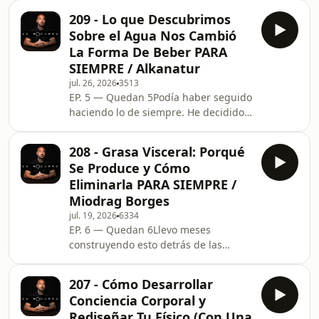
camino.Entra gratis en la lista y
209 - Lo que Descubrimos
estarás dentro desde el principio:
Sobre el Agua Nos Cambió
https://victortellezcoach.com/_________________________
La Forma De Beber PARA
tu salud invirtiendo en ti usando el
SIEMPRE / Alkanatur
código HOGUERA:🎁 5% OFF en BE
jul. 26, 2026
3513
LEVELS https://acortar.link/g6Rscg🎁
EP. 5 — Quedan 5Podía haber seguido
10% OFF en RUANOVA HEALTH
haciendo lo de siempre. He decidido
https://ruanovah
no hacerlo, y ya no hay marcha
atrás.Los de la lista serán los
208 - Grasa Visceral: Porqué
primeros en verlo:
Se Produce y Cómo
https://victortellezcoach.com/#Alkanatur
Eliminarla PARA SIEMPRE /
#JuanCarlosNovo #SaludMetabolica
Miodrag Borges
#AguaAlcalina #Microbiota
jul. 19, 2026
6334
#AguaEstructurada #SaludCelular
EP. 6 — Quedan 6Llevo meses
#Electrolitos
construyendo esto detrás de las
#FisiologiaDeLaSalud__________________________________
cámaras. Muy poca gente lo sabe
tu salud invirtiendo en
todavía. Apúntate gratis y entérate
207 - Cómo Desarrollar
antes que nadie:
Conciencia Corporal y
https://victortellezcoach.com/_________________________
Rediseñar Tu Físico (Con Una