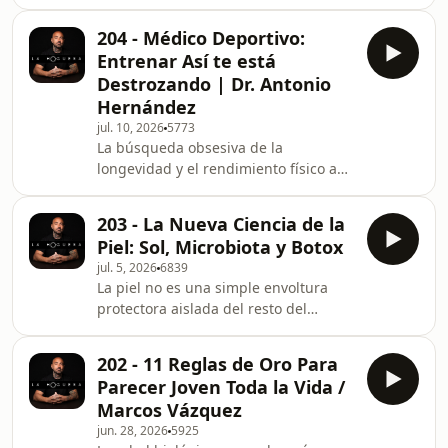
sociales ha generado una paradoja
https://www.mitofitx.com/ CÓDIGO:
moderna: la población está más
HOGUERA________________________________
204 - Médico Deportivo:
informada que nunca, pero
Entrenar Así te está
completamente confundida sobre qué
Destrozando | Dr. Antonio
comer.Reunimos a tres de los
Hernández
divulgadores más influyentes de
jul. 10, 2026
5773
habla hispana: el farmacéutico Phil
La búsqueda obsesiva de la
Hugo, el especialista en salud
longevidad y el rendimiento físico a
integrativa Marc Romera y el profesor
menudo empuja a las personas a caer
Claudio Nieto. Una masterclass sin
en dinámicas extremas que destruyen
dogmas n
203 - La Nueva Ciencia de la
su bienestar real. El reconocido
Piel: Sol, Microbiota y Botox
médico de salud integrativa Dr.
jul. 5, 2026
6839
Antonio Hernández explica la doble
La piel no es una simple envoltura
cara del ejercicio de alta intensidad a
protectora aislada del resto del
partir de los 40 años. Aunque el
cuerpo, sino un órgano endocrino
entrenamiento de fuerza es
complejo que refleja con total
indispensable para combatir la
202 - 11 Reglas de Oro Para
exactitud nuestro estado de salud
sarcopenia y mantener la reserva
Parecer Joven Toda la Vida /
interno. La Dra. Almudena Nuño,
Marcos Vázquez
reconocida dermatóloga integrativa y
jun. 28, 2026
5925
seleccionada por Forbes entre los Top