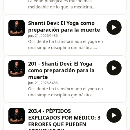
La edad biológica es mucho más
50 divulgadores de salud, nos
moldeable de lo que la medicina
acompaña hoy en este episodio para
tradicional nos ha hecho creer, y los
desvelar los mecanismos biológicos
límites del envejecimiento no son
que conectan tu rostro con
Shanti Devi: El Yoga como
absolutos. Marcos Vázquez,
preparación para la muerte
divulgador y referente de salud,
jun. 21, 2026
5486
detalla las reglas de oro definitivas
Occidente ha transformado el yoga en
para ralentizar el paso del tiempo,
una simple disciplina gimnástica,
ganar décadas de calidad de vida y
pero sus verdaderas raíces esconden
romper por completo con los mitos
una tecnología espiritual diseñada
del sedentarismo tecnológico. A
201 - Shanti Devi: El Yoga
para transformar la vida y la muerte.
través de esta masterclass, a
como preparación para la
¿Por qué la sociedad actual padece
muerte
una epidemia de vacío existencial?
jun. 21, 2026
5486
Shanti Devi explica que la curva de la
Occidente ha transformado el yoga en
enfermedad seguirá aumentando a
una simple disciplina gimnástica,
medida que el ser humano se
pero sus verdaderas raíces esconden
desnaturalice, se encierre entre
una tecnología espiritual diseñada
pantallas y se alej
203.4 - PÉPTIDOS
para transformar la vida y la muerte.
EXPLICADOS POR MÉDICO: 3
¿Por qué la sociedad actual padece
ERRORES QUE PUEDEN
una epidemia de vacío existencial?