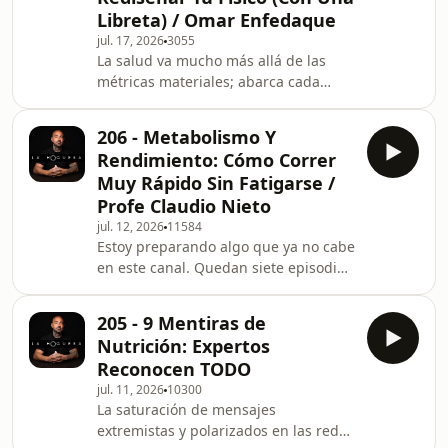
tu salud invirtiendo en ti usando el
Libreta) / Omar Enfedaque
código HOGUERA:🎁 5% OFF en BE
jul. 17, 2026
3055
LEVELS https://acortar.link/g6Rscg🎁
La salud va mucho más allá de las
10% OFF en RUANOVA HEALTH
métricas materiales; abarca cada
https://ruanovahealth.com/🎁 10%
pensamiento y decisión de nuestra
DESCUENT
existencia. En este episodio especial
206 - Metabolismo Y
grabado en Biocultura, nos alejamos
Rendimiento: Cómo Correr
de las pautas convencionales para
Muy Rápido Sin Fatigarse /
profundizar en cómo desarrollar
Profe Claudio Nieto
conciencia corporal y rediseñar tu
jul. 12, 2026
11584
físico de la mano de Omar Enfedaque,
Estoy preparando algo que ya no cabe
divulgador y experto en la filosofía del
en este canal. Quedan siete episodios
movimiento. Omar comparte cómo el
para que lo
físico ha si
entiendas._____________________________________________
205 - 9 Mentiras de
tu salud invirtiendo en ti usando el
Nutrición: Expertos
código HOGUERA:🎁 5% OFF en BE
Reconocen TODO
LEVELS https://acortar.link/g6Rscg🎁
jul. 11, 2026
10300
10% OFF en RUANOVA HEALTH
La saturación de mensajes
https://ruanovahealth.com/🎁 10%
extremistas y polarizados en las redes
DESCUENTO en