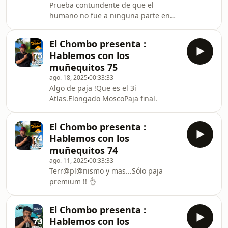
Prueba contundente de que el
humano no fue a ninguna parte en
cohete. Cómo se hicieron las escenas
del supuesto viaje a nuestro satélite?
El Chombo presenta :
El orden de la pirámide de control.
Hablemos con los
muñequitos 75
ago. 18, 2025
00:33:33
Algo de paja !Que es el 3i
Atlas.Elongado MoscoPaja final.
El Chombo presenta :
Hablemos con los
muñequitos 74
ago. 11, 2025
00:33:33
Terr@pl@nismo y mas...Sólo paja
premium !! 👌
El Chombo presenta :
Hablemos con los