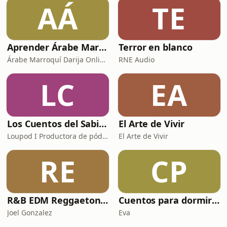
AÁ
TE
Aprender Árabe Marroquí Darija Online | Curso Dariya de Marruecos desde cero | arabemarroqui.com
Terror en blanco
Árabe Marroquí Darija Online | arabemarroqui.com
RNE Audio
LC
EA
Los Cuentos del Sabio. Historia, filosofía y reflexión
El Arte de Vivir
Loupod I Productora de pódcast
El Arte de Vivir
RE
CP
R&B EDM Reggaeton, Pop MixTape
Cuentos para dormir/ La voz de la luna
Joel Gonzalez
Eva