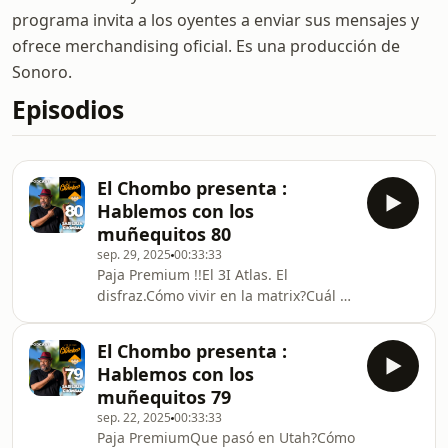
programa invita a los oyentes a enviar sus mensajes y
ofrece merchandising oficial. Es una producción de
Sonoro.
Episodios
El Chombo presenta :
Hablemos con los
muñequitos 80
sep. 29, 2025
00:33:33
Paja Premium !!El 3I Atlas. El
disfraz.Cómo vivir en la matrix?Cuál es
el papel de los m@sones en todo
ésto?Cómo quedé hablando de éstos
El Chombo presenta :
temas?
Hablemos con los
muñequitos 79
sep. 22, 2025
00:33:33
Paja PremiumQue pasó en Utah?Cómo