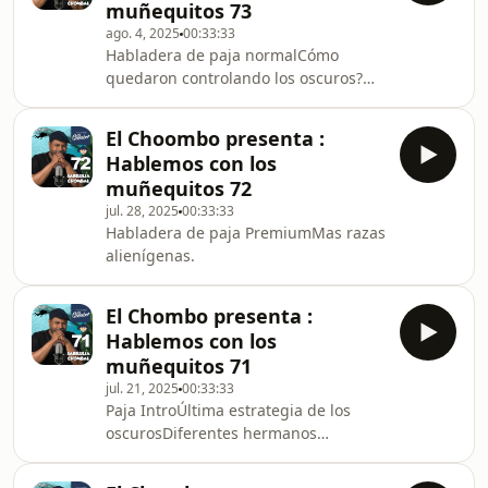
muñequitos 73
ago. 4, 2025
00:33:33
Habladera de paja normalCómo
quedaron controlando los oscuros?
Guerra de Lira y Orión.
El Choombo presenta :
Hablemos con los
muñequitos 72
jul. 28, 2025
00:33:33
Habladera de paja PremiumMas razas
alienígenas.
El Chombo presenta :
Hablemos con los
muñequitos 71
jul. 21, 2025
00:33:33
Paja IntroÚltima estrategia de los
oscurosDiferentes hermanos
cósmicos