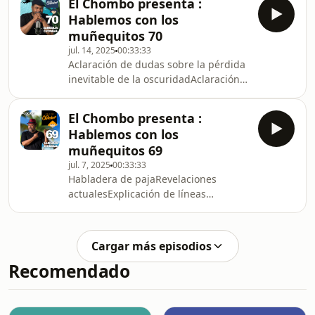
El Chombo presenta :
Hablemos con los
muñequitos 70
jul. 14, 2025
00:33:33
Aclaración de dudas sobre la pérdida
inevitable de la oscuridadAclaración
de dudas de sincronicidadesLa
diferencia entre despertar de
El Chombo presenta :
consciencia y espiritual.
Hablemos con los
muñequitos 69
jul. 7, 2025
00:33:33
Habladera de pajaRevelaciones
actualesExplicación de líneas
temporales.Habladera de paja
Cargar más episodios
Recomendado