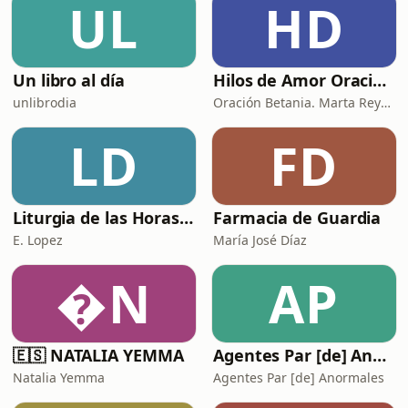
UL
HD
Un libro al día
Hilos de Amor Oraciones que sanan el alma. Encuentros íntimos con Dios.
unlibrodia
Oración Betania. Marta Reyes y Cristina Martínez
LD
FD
Liturgia de las Horas (España)
Farmacia de Guardia
E. Lopez
María José Díaz
N
AP
🇪🇸 NATALIA YEMMA
Agentes Par [de] Anormales
Natalia Yemma
Agentes Par [de] Anormales