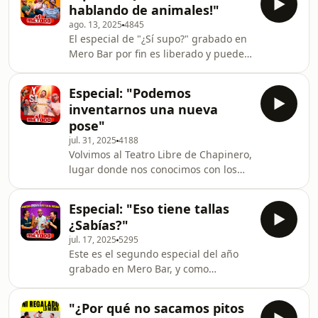
hablando de animales!"
hacemos. Un saludo a los contadores
ago. 13, 2025
4845
públicos, esperamos que no se
El especial de "¿Sí supo?" grabado en
ofendan, pues todo es dicho desde el
Mero Bar por fin es liberado y puede
más amplio respeto.
ser visto por todo el mundo.Comienza
suave, nosotros tratando de ser
Especial: "Podemos
sanos, de no hablar mucho de sexo,
inventarnos una nueva
de mejor pensar en animales, pero
pose"
esto es El Método, imposible de
jul. 31, 2025
4188
controlar y de
Volvimos al Teatro Libre de Chapinero,
predecir. ¡Disfruten!Nota: Quedan 2
lugar donde nos conocimos con los
episodios más por publicar. Después
fans bogotanos. Sin importar la
de eso, solo escuchar el archivo.
cantidad de público, o nuestra salud,
Especial: "Eso tiene tallas
o la energía del proyecto, siempre
¿Sabías?"
salimos y nos contagiamos de la
jul. 17, 2025
5295
energía de la gente. Otro show en
Este es el segundo especial del año
vivo donde nacen tantas cosas, tantos
grabado en Mero Bar, y como
clásicos. ¡Gracias Bogotá!
siempre, nuevo público revuelto con
gente que ni nos conoce, y que todos
"¿Por qué no sacamos pitos
juntos entramos en el encanto de El