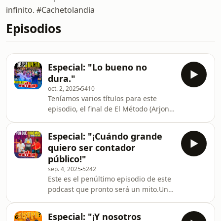
infinito. #Cachetolandia
Episodios
Especial: "Lo bueno no
dura."
oct. 2, 2025
5410
Teníamos varios títulos para este
episodio, el final de El Método (Arjona)
después de 5 años.Uno era: "¿Cómo
es que se llama esta chimbada al
Especial: "¡Cuándo grande
fin?".Y otro: "No se vienen
quiero ser contador
cositas".Mejor escogimos uno que
público!"
dijera nuestra sensación real: No
sep. 4, 2025
5242
sabemos qué nos faltó, pero comedia
Este es el penúltimo episodio de este
no fue. Este no es un adiós, porque
podcast que pronto será un mito.Un
los cachetones y cachetonas son una
especial grabado en Mero Bar
comunidad que por cosas de la
(nuestra casa por varios años) y
coincidencia, se encontra
Especial: "¡Y nosotros
hablamos de por qué hacemos lo que