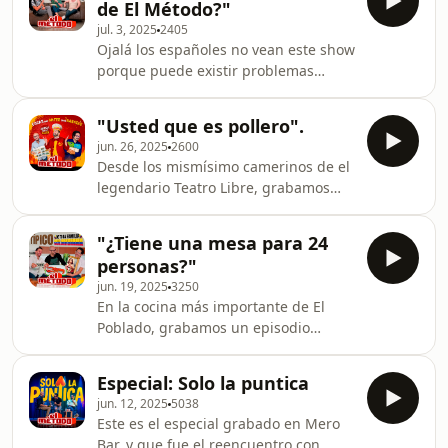
de El Método?"
Método, y con la excusa de hablar de
jul. 3, 2025
2405
"Lo que deberían enseñar en la
Ojalá los españoles no vean este show
escuela" terminamos como siempre
porque puede existir problemas
en cualquier cosa, muertos de la
lingüísticos. Un episodio grabado e
risa.Recuerden que para lograr que
los camerinos del mítico Mero Bar,
este proyecto siga a flote, toca dar Me
"Usted que es pollero".
donde, de nuevo, nos reímos como
Gusta, comentar, c
jun. 26, 2025
2600
niños hablando de cosas que no
Desde los mismísimo camerinos de el
queremos ni regaladas. Esto es El
legendario Teatro Libre, grabamos
Método, el podcast. Para más
otro episodio para la historia del
contenido, sigamos en nuestras redes
Podcast colombiano 🤣.Recuerden
y suscríbase al Patreon.
"¿Tiene una mesa para 24
que el combustible de este proyecto
personas?"
son las boletas, el Patreon, los Súper
jun. 19, 2025
3250
chat.Y los Me Gusta, los comentarios y
En la cocina más importante de El
compartidas nos ayudan a
Poblado, grabamos un episodio
crecer.Gracias cachetolandia! ❤️
divertido de inicio a fin.Gracias por
supuesto a Saúl, y a su familia que
Especial: Solo la puntica
nos acogió con tanto cariño. El
jun. 12, 2025
5038
bullying es con todo respeto, ustedes
Este es el especial grabado en Mero
saben.Cariño a este video por favor. ❤️
Bar, y que fue el reencuentro con