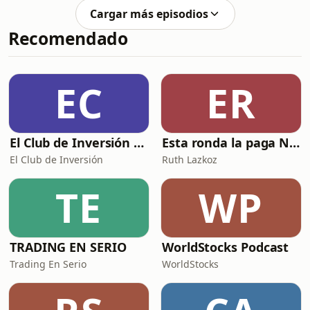
broma, otras veces en serio.Nos
patreon.com/elgranmetodo
Cargar más episodios
vemos en los próximos shows en vivo
Recomendado
en Bogotá y Medellín. No nos dejen
solos, porque ya despedirnos dos
veces es el colmo!¡Los queremos!
EC
ER
El Club de Inversión podcast
Esta ronda la paga Newton
El Club de Inversión
Ruth Lazkoz
TE
WP
TRADING EN SERIO
WorldStocks Podcast
Trading En Serio
WorldStocks