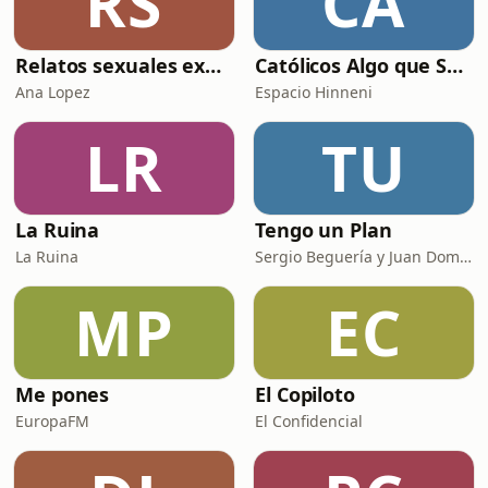
RS
CA
Relatos sexuales explícitos
Católicos Algo que Saber
Ana Lopez
Espacio Hinneni
LR
TU
La Ruina
Tengo un Plan
La Ruina
Sergio Beguería y Juan Domínguez
MP
EC
Me pones
El Copiloto
EuropaFM
El Confidencial