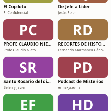
El Copiloto
De Jefe a Líder
El Confidencial
Jesús Soler
PC
RD
PROFE CLAUDIO NIETO
RECORTES DE HISTORIA Y CIENCIA
Profe Claudio Nieto
Fernando Marmaneu Cánovas
SR
PD
Santo Rosario del día. 🙏 Reza con nosotros en castellano 🇪🇸
Podcast de Misterios
Belen y Javier
ermakysevilla
EF
HD