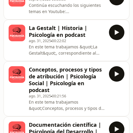
Continúa escuchando los siguientes
temas en Youtube:
https://www.youtube.com/@CarreradePsicolog%C3
La Gestalt | Historia |
Psicología en podcast
ago. 31, 2025
00:22:02
En este tema trabajamos &quot;La
Gestalt&quot;, correspondiente al
Tema 9 de la asignatura de Historia
en el 1º semestre, del 1º curso de la
Conceptos, procesos y tipos
carrera de Psicología.El contenido
de atribución | Psicología
sigue el plan de estudios de la
Social | Psicología en
Universidad Europea, y forma parte
podcast
de una estructura académica
ago. 31, 2025
00:21:56
organizada por asignaturas,
En este tema trabajamos
semestres y años.Este canal está
&quot;Conceptos, procesos y tipos de
dirigido a estudiantes, opositores y
atribución&quot;, correspondiente al
personas interesadas en aprende
Tema 9 de la asignatura de Psicología
Documentación científica |
Social I en el 1º semestre, del 1º curso
Psicología del Desarrollo |