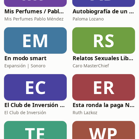
Mis Perfumes / Pablo Méndez
Autobiografía de un Yogui con sitar
Mis Perfumes Pablo Méndez
Paloma Lozano
EM
RS
En modo smart
Relatos Sexuales Liberales
Expansión | Sonoro
Caro MasterChief
EC
ER
El Club de Inversión podcast
Esta ronda la paga Newton
El Club de Inversión
Ruth Lazkoz
TE
WP