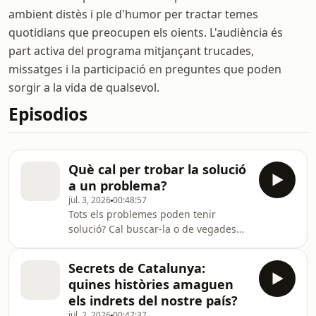
ambient distès i ple d'humor per tractar temes
quotidians que preocupen els oients. L'audiència és
part activa del programa mitjançant trucades,
missatges i la participació en preguntes que poden
sorgir a la vida de qualsevol.
Episodios
Què cal per trobar la solució
a un problema?
jul. 3, 2026
00:48:57
Tots els problemes poden tenir
solució? Cal buscar-la o de vegades
arriba sola? I si no som capaços de
trobar-la? El món es divideix entre
Secrets de Catalunya:
persones que busquen solucions i
quines històries amaguen
d'altres que posen problemes? Avui,
els indrets del nostre país?
amb Marta Pontnou, David Balaguer,
jul. 2, 2026
00:47:37