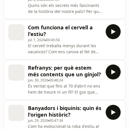
Pau Fernández, Anna Latorre i Núria
Quins són els secrets més fascinants
Casas hem compartit les solucions
de la història del nostre país? Per què
que han trobat els oients del
als habitants de Barcelona se'ls diu
programa els últims mesos.
que són de can Fanga? Per què les
Com funciona el cervell a
cases del Maresme són gairebé totes
l'estiu?
iguals? On es pot veure la Moreneta a
jul. 1, 2026
00:45:50
la ciutat de Barcelona? Quina és la
El cervell treballa menys durant les
història darrere del conegut com a
vacances? Com ens canvia el fet de
nen de Casserres? Hem trobat la
deixar de banda la rutina? Per cert, la
solució amb l'escriptor Joan de Déu
rutina ens ajuda a tenir la vida
Prats i la periodista Natàlia Moreno.
Refranys: per què estem
endreçada o ens limita? Què vol dir
més contents que un gínjol?
exactament ser productius? A l'estiu,
jun. 30, 2026
00:48:24
som productius? En general, està de
És veritat que fins al 70 d'abril no ens
moda anar estressat i tenir molta
hem de treure ni un fil? El gos que
feina? I quan fem vacances, el cervell
borda no mossega? L'expressió dels
és més creatiu? Si no el fem treballar,
actors "molta merda" per desitjar
perdrà habilitats? Hem trobat la
Banyadors i biquinis: quin és
sort, quin origen té? Hem trobat la
l'origen històric?
solució amb Marta Pérez Verge,
jun. 29, 2026
00:47:34
periodista, estudiosa de dites,
Com ha evolucionat la roba d'estiu al
refranys i cultura popular; Xavier