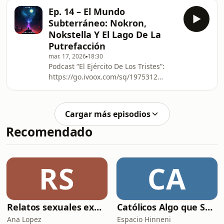
https://www.youtube.com/channel/UC3BPSPOWWl
electrónico:
Ep. 14 – El Mundo
Facebook:
elejercitodelostristes@gmail.com
Subterráneo: Nokron,
https://www.facebook.com/profile.php?
Instagr
Nokstella Y El Lago De La
id=100093325675156 Correo
Putrefacción
electrónico:
mar. 17, 2026
18:30
elejercitodelostristes@gmail.com
Podcast “El Ejército De Los Tristes”:
Instagram: @ejercitotristes
https://go.ivoox.com/sq/1975312
Canal de YouTube:
https://www.youtube.com/channel/UC3BPSPOWWl
Facebook:
Cargar más episodios
https://www.facebook.com/profile.php?
Recomendado
id=100093325675156 Correo
electrónico:
elejercitodelostristes@gmail.com
Instagram: @ejercitotristes
RS
CA
Relatos sexuales explícitos
Católicos Algo que Saber
Ana Lopez
Espacio Hinneni