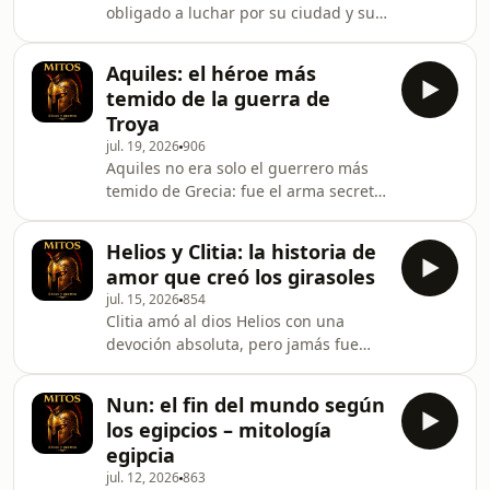
obligado a luchar por su ciudad y su
trágico y la historia de la
familia contra Aquiles. En este
antigüedad. Conviértete en un
episodio se cuenta su papel en la
supporter de este podcast:
Aquiles: el héroe más
guerra de Troya, su duelo final y por
https://www.spreaker.com/podc
temido de la guerra de
qué su muerte marca el principio del
Troya
fin de la ciudad. Ideal para quienes
jul. 19, 2026
906
aman la mitología griega y las
Aquiles no era solo el guerrero más
historias de héroes trágicos.Music
temido de Grecia: fue el arma secreta
licensed through Soundstripe.Code:
que definió el destino de Troya. En
KQXPWVGDVYTQDBZ6,
este episodio se cuenta su historia
RF0KAWTRBNBA7MDH, SMTDPHZ6YW
Helios y Clitia: la historia de
completa, desde su talón invulnerable
amor que creó los girasoles
hasta la batalla que cambió la guerra.
jul. 15, 2026
854
Si te apasiona la mitología griega, la
Clitia amó al dios Helios con una
guerra de Troya y los héroes trágicos,
devoción absoluta, pero jamás fue
este relato te lleva paso a paso por la
correspondida. Consumida por los
vida y la muerte del mayor héroe del
celos y el abandono, pasó días
mundo antiguo. Conviér
Nun: el fin del mundo según
enteros sin comer ni moverse,
los egipcios – mitología
siguiendo con la mirada el recorrido
egipcia
del sol hasta que su cuerpo dejó de
jul. 12, 2026
863
ser humano.En este episodio