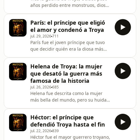
licensed through Soundstripe.Code:
años perdido entre monstruos, dioses
NSDLEWDAYYSWQMYS,
y hechizos. Este episodio recorre toda
XPIW3OM4GPDOSC9C,
su Odisea y explica cómo los griegos
OUGPYCKSUGJLJZWJConviértete en un
París: el príncipe que eligió
imaginaban viajes, dioses y castigos.
supporter de este podcast: https://ww
el amor y condenó a Troya
Ideal si buscas mitología griega
jul. 29, 2026
711
explicada y quieres entender la
París fue el joven príncipe que tuvo
historia completa de
que decidir quién era la diosa más
Odiseo. Conviértete en un supporter
bella, y su elección cambió el destino
de este podcast:
del mundo antiguo. En este episodio
https://www.spreaker.com/podcast/dioses-
Helena de Troya: la mujer
se narra el juicio de París, el rapto de
heroes-y-monstruos-mitologia-e-hi
que desató la guerra más
Helena y su papel como arquero en la
famosa de la historia
guerra. Ideal si buscas mitología
jul. 26, 2026
685
griega explicada y quieres
Helena fue descrita como la mujer
comprender el origen del conflicto de
más bella del mundo, pero su huida
Troya. Conviértete en un supporter de
con París encendió una guerra que
este podcast:
duró diez años. Aquí se exploran los
https://www.spreaker.com
Héctor: el príncipe que
mitos sobre su origen, su relación con
defendió Troya hasta el fin
Menelao y París, y cómo la veían
jul. 22, 2026
839
griegos y troyanos. Perfecto si te
Héctor fue el mayor guerrero troyano,
interesan la mitología griega, el amor