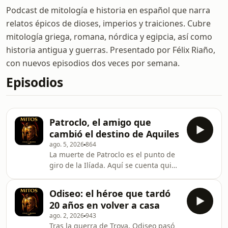
Podcast de mitología e historia en español que narra
relatos épicos de dioses, imperios y traiciones. Cubre
mitología griega, romana, nórdica y egipcia, así como
historia antigua y guerras. Presentado por Félix Riaño,
con nuevos episodios dos veces por semana.
Episodios
Patroclo, el amigo que
cambió el destino de Aquiles
ago. 5, 2026
864
La muerte de Patroclo es el punto de
giro de la Ilíada. Aquí se cuenta quién
era realmente, cómo se ganó a
Aquiles y por qué su caída desató la
Odiseo: el héroe que tardó
furia que decidiría la guerra de Troya.
20 años en volver a casa
Perfecto si te interesan los héroes
ago. 2, 2026
943
trágicos y la mitología griega. Music
Tras la guerra de Troya, Odiseo pasó