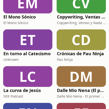
EM
CV
águilas perdidas y el choque ent
El Mono Sónico
Copywriting, Ventas y Nada que perder
El Mono Sónico
Copywriting, Ventas y Nada que Perder
ET
CD
En torno al Catecismo
Crónicas de Pau Ninja
Unknown
Pau Ninja
LC
DM
La curva de Jesús
Dalle Mio Nena (El primer podcast rural de España)
SER Podcast
Dalle Mio Nena - El primer podcast rural de España