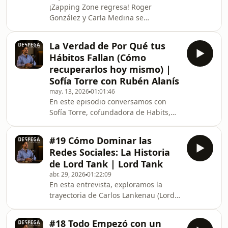
¡Zapping Zone regresa! Roger
las reglas ocultas que necesitas
González y Carla Medina se
dominar para crecer
reencuentran en exclusiva tras más
profesionalmente sin sacrificar tu
de 10 años. Descubre la historia
La Verdad de Por Qué tus
jamás contada de la dupla más
Hábitos Fallan (Cómo
icónica de Disney Channel y lo que
recuperarlos hoy mismo) |
vivieron al apagarse las cámaras.Si
Sofía Torre con Rubén Alanís
creciste viendo el canal, este video es
may. 13, 2026
01:01:46
un viaje directo a tus mejores
En este episodio conversamos con
recuerdos. ¡No olvides suscribirte y
Sofía Torre, cofundadora de Habits,
activar la campanita para más
sobre la verdadera importancia de la
entrevistas exclusivas!Siguenos:https
alimentación y los pasos prácticos
#19 Cómo Dominar las
para construir una vida sana desde el
Redes Sociales: La Historia
día uno.Sofía nos comparte su
de Lord Tank | Lord Tank
experiencia equilibrando los desafíos
abr. 29, 2026
01:22:09
de ser madre y emprendedora,
En esta entrevista, exploramos la
dejándonos una lección poderosa:
trayectoria de Carlos Lankenau (Lord
cualquier vocación que elijas exigirá
Tank), desde sus inicios descifrando el
el mismo esfuerzo y te brindará la
código de las redes sociales en 2010
misma satisfacción
#18 Todo Empezó con un
hasta convertirse en un referente de