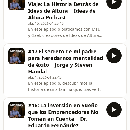
Viaje: La Historia Detrás de
la estrategia digital y el
Ideas de Altura | Ideas de
emprendimiento.Carlos no solo vivió
Altura Podcast
la evolución del contenido en video;
abr. 15, 2026
01:29:46
aprendió a dominarla. En este
En este episodio platicamos con Mau
episodio nos cuenta cómo pasó de ser
y Gael, creadores de Ideas de Altura,
un espectador más a liderar
sobre cómo un proyecto puede
comunidades de cient
explotar en pocos meses cuando las
#17 El secreto de mi padre
piezas correctas encajan.Hablamos de
para heredarnos mentalidad
la importancia de la química entre
de éxito | Jorge y Steven
socios y de esa filosofía de dejar que
Handal
las cosas fluyan, entendiendo que el
abr. 1, 2026
01:22:43
éxito no siempre requiere años de
En este episodio, descubrimos la
planeación, sino estar listo cuando la
historia de una familia que, tras verlo
oportunidad aparece.También
todo &quot;tronar&quot;, encontró en
exploramos su
el ejemplo de su padre la mayor
#16: La inversión en Sueño
lección de su vida. No heredaron
que los Emprendedores No
privilegios; heredaron la mentalidad
Toman en Cuenta | Dr.
necesaria para generar valor desde
Eduardo Fernández
cero.Mentalidad del Éxito: Por qué la