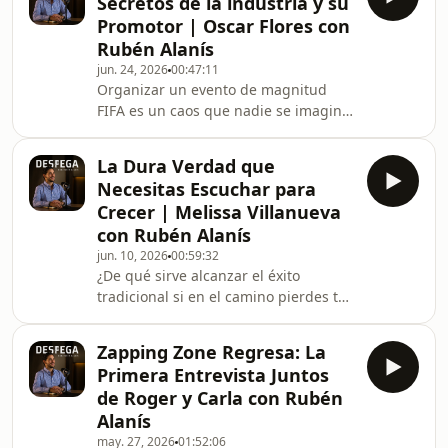
Secretos de la industria y su
expertos en ventas consultivas de
Promotor | Oscar Flores con
Latinoamérica.Dan nos revela los
Rubén Alanís
secretos del Sistema Sadler: una
jun. 24, 2026
00:47:11
metodología probada que te permite
Organizar un evento de magnitud
vender actuando como un asesor de
FIFA es un caos que nadie se imagina.
confianza, en lugar de usar tácticas
🤫⚽ Nos sentamos con el promotor
agresivas o presión.Siguenos:h
del Fan Fest de Monterrey para jalar
La Dura Verdad que
la cortina y revelar los secretos, las
Necesitas Escuchar para
crisis de último minuto y todo lo que
Crecer | Melissa Villanueva
pasa detrás de cámaras en la
con Rubén Alanís
industria del entretenimiento. Si
jun. 10, 2026
00:59:32
quieres saber lo que realmente
¿De qué sirve alcanzar el éxito
cuesta hacer historia en un Mundial,
tradicional si en el camino pierdes tu
tienes que ver
paz mental?En este episodio platico
esto.Siguenos:https://www.instagram.co
con Melissa Villanueva, conferencista,
Zapping Zone Regresa: La
mentora y directora de marketing en
Primera Entrevista Juntos
una de las empresas de consumo más
de Roger y Carla con Rubén
importantes del mundo. Melissa nos
Alanís
comparte las verdades más
may. 27, 2026
01:52:06
incómodas del mundo corporativo y