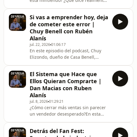
está mintiendo? ¿Qué dice realmente
el lenguaje corporal de una persona?
¿Somos tan buenos leyendo a los
Si vas a emprender hoy, deja
demás como creemos?En este
de cometer este error |
episodio de Despega Podcast
Chuy Benell con Rubén
conversamos con Víctor Castañeda,
Alanís
mentalista, conferencista y
jul. 22, 2026
01:06:17
especialista en percepción humana,
En este episodio del podcast, Chuy
sobre mentalismo, lenguaje no
Elizondo, dueño de Casa Benell,
verbal, comportamiento humano,
comparte las claves para construir
influencia, atención y la forma en la
una marca que la gente realmente
que nuestr
El Sistema que Hace que
ama.Hablamos de emprendimiento,
Ellos Quieran Comprarte |
negocio gastronómico, restaurantes y
Dan Macias con Ruben
la importancia del servicio al cliente
Alanís
para crear una experiencia
jul. 8, 2026
01:29:21
inolvidable.Si estás en
¿Cómo cerrar más ventas sin parecer
emprendimiento, quieres abrir un
un vendedor desesperado?En esta
restaurante o mejorar tu marca, este
poderosa entrevista, hablamos con
episodio está lleno de consejos prác
Dan Macias, líder de Sandler en
Detrás del Fan Fest:
Colombia y uno de los mayores