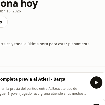
lona hoy
abr. 13, 2026
s
portajes y toda la última hora para estar plenamente
mpleta previa al Atleti - Barça
n la previa del partido entre Atl&eacute;tico de
ue. El joven jugador azulgrana atiende a los medios
artido, su estado de forma y las expectativas del