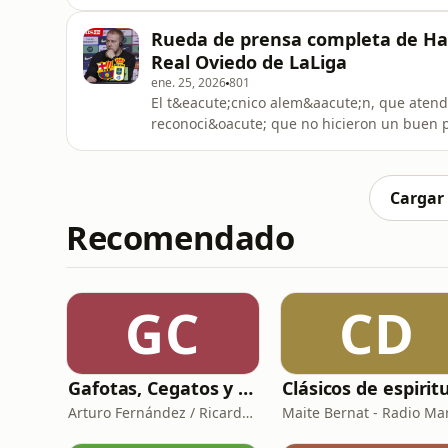
ante el Copenhague en el Spotify Camp Nou
Rueda de prensa completa de Hans
Real Oviedo de LaLiga
ene. 25, 2026
801
El t&eacute;cnico alem&aacute;n, que atendi&
reconoci&oacute; que no hicieron un buen p
poco descanso que ha tenido.
Cargar
Recomendado
GC
CD
Gafotas, Cegatos y sus Aparatos - Podcast
Arturo Fernández / Ricardo Abad