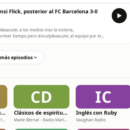
.
i Flick, posterior al FC Barcelona 3-0
oacute; a los medios tras la victoria,
rimer tiempo pero disculp&oacute; al equipo por el
 más episodios
CD
IC
Clásicos de espiritualidad: El arte de aprovechar nuestras faltas
Clásicos de espiritualidad: El combate espiritual
Inglés con Ruby
Maite Bernat - Radio María España
Maite Bernat - Radio María ESP
Vaughan Radio