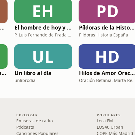
EH
PD
Los pódcast de viajes de Paco Nadal
El hombre de hoy y Dios
Píldoras de la Historia de España
P. Luis Fernando de Prada - Radio María ESP
Píldoras Historia España
UL
HD
Racionalmente irracional
Un libro al día
Hilos de Amor Oraciones que sanan el alma. Encuentros íntimos con Dios.
unlibrodia
Oración Betania. Marta Reyes y Cristina
EXPLORAR
POPULARES
Emisoras de radio
Loca FM
Pódcasts
LOS40 Urban
Canciones Populares
COPE Más Madrid