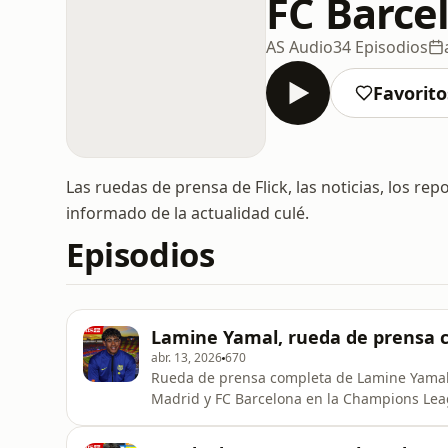
FC Barce
AS Audio
34 Episodios
Favorito
Las ruedas de prensa de Flick, las noticias, los re
informado de la actualidad culé.
Episodios
Lamine Yamal, rueda de prensa co
abr. 13, 2026
670
Rueda de prensa completa de Lamine Yamal e
Madrid y FC Barcelona en la Champions Leag
antes de un duelo clave, hablando sobre el p
equipo.