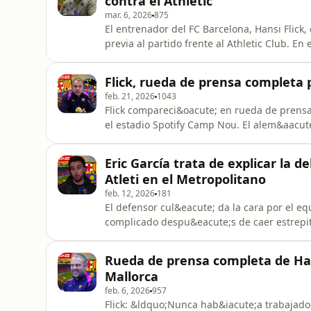
contra el Athletic
mar. 6, 2026
875
El entrenador del FC Barcelona, Hansi Flick
previa al partido frente al Athletic Club. E
analiza el estado del equipo, el reto de ju
encuentro correspondiente a LaLiga.
Flick, rueda de prensa completa p
feb. 21, 2026
1043
Flick compareci&oacute; en rueda de prensa 
el estadio Spotify Camp Nou. El alem&aacut
alg&uacute;n minuto ante el Levante.
Eric García trata de explicar la d
Atleti en el Metropolitano
feb. 12, 2026
181
El defensor cul&eacute; da la cara por el e
complicado despu&eacute;s de caer estrepit
en Copa del Rey.
Rueda de prensa completa de Hans
Mallorca
feb. 6, 2026
957
Flick: &ldquo;Nunca hab&iacute;a trabajado