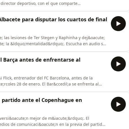
 director deportivo, con el que comparte
 Albacete para disputar los cuartos de final
 las lesiones de Ter Stegen y Raphinha y dej&oacute;
cute; la &ldquo;mentalidad&rdquo;. Escucha en audio su
s cuartos de final de Copa del Rey.
el Barça antes de enfrentarse al
 Flick, entrenador del FC Barcelona, antes de la
rcoles 28 de enero. El Bar&ccedil;a se enfrenta al
os 8 primeros puestos de la clasificaci&oacute;n.
u partido ante el Copenhague en
ersi&oacute;n mejor de m&iacute;&rdquo;. El
edios de comunicaci&oacute;n en la previa del partido