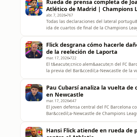
Rueda de prensa completa de Joa
Atlético de Madrid | Champions
abr. 7, 2026
767
Todas las declaraciones del lateral portugu
ida de cuartos de final de la Champions Lea
Flick desgrana cómo hacerle daño 
de la reeleción de Laporta
mar. 17, 2026
722
El t&eacute;cnico alem&aacute;n del FC Bar
la previa del Bar&ccedil;a-Newcastle de la 
Pau Cubarsí analiza la vuelta de 
en Newcastle
mar. 17, 2026
647
El joven defensa central del FC Barcelona c
Bar&ccedil;a-Newcastle de Champions Leag
Hansi Flick atiende en rueda de 