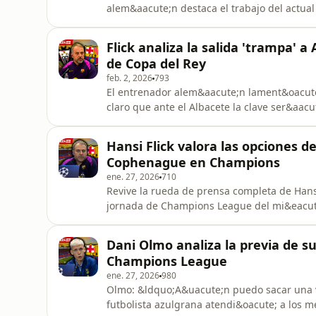
alem&aacute;n destaca el trabajo del actual
&ldquo;confianza y respeto&rdquo;.
Flick analiza la salida 'trampa' a
de Copa del Rey
feb. 2, 2026
793
El entrenador alem&aacute;n lament&oacute;
claro que ante el Albacete la clave ser&aa
rueda de prensa completa en la previa de lo
Hansi Flick valora las opciones d
Cophenague en Champions
ene. 27, 2026
710
Revive la rueda de prensa completa de Hansi
jornada de Champions League del mi&eacute;
Copenhague y aspira a poder colarse entre l
Dani Olmo analiza la previa de s
Champions League
ene. 27, 2026
980
Olmo: &ldquo;A&uacute;n puedo sacar una v
futbolista azulgrana atendi&oacute; a los m