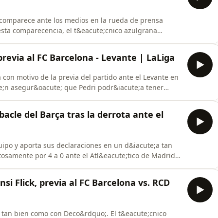
, comparece ante los medios en la rueda de prensa
n esta comparecencia, el t&eacute;cnico azulgrana
gar en San Mam&eacute;s Stadium y las claves del
revia al FC Barcelona - Levante | LaLiga
con motivo de la previa del partido ante el Levante en
e;n asegur&oacute; que Pedri podr&iacute;a tener
ebacle del Barça tras la derrota ante el
quipo y aporta sus declaraciones en un d&iacute;a tan
osamente por 4 a 0 ante el Atl&eacute;tico de Madrid
i Flick, previa al FC Barcelona vs. RCD
 tan bien como con Deco&rdquo;. El t&eacute;cnico