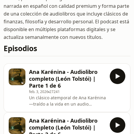
narrada en español con calidad premium y forma parte
de una colección de audiolibros que incluye clásicos de
finanzas, filosofía y desarrollo personal. El podcast está
disponible en múltiples plataformas digitales y se
actualiza semanalmente con nuevos títulos.
Episodios
Ana Karénina - Audiolibro
completo (León Tolstói) |
Parte 1 de 6
feb. 3, 2026
27241
Un clásico atemporal de Ana Karénina
—traído a la vida en un audio
inmersivo.Esto es Ana Karénina by
León Tolstói—uno de los 100 libros
Ana Karénina - Audiolibro
más vendidos de todos los tiempos.
completo (León Tolstói) |
Audio íntegro, sin abreviar, limpio y