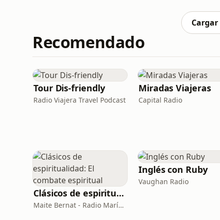
por qué los machos tienen colores tan brillan
Audubon C
Cargar
Recomendado
Tour Dis-friendly
Miradas Viajeras
Radio Viajera Travel Podcast
Capital Radio
Inglés con Ruby
Vaughan Radio
Clásicos de espiritualidad: El combate espiritual
Maite Bernat - Radio María ESP