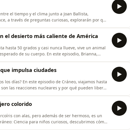
ntre el tiempo y el clima junto a Joan Ballista,
e, a través de preguntas curiosas, explorarán por qué
ro, por qué algunos lugares son lluviosos y otros
orológicas y de qué manera los científicos usan
en el desierto más caliente de América
nta hasta 50 grados y casi nunca llueve, vive un animal
esperado de su cuerpo. En este episodio, Brianna,
stre de los Estados Unidos, nos revela cómo la tortuga
ntero sin tomar ni una gota de agua, cómo construye
a que impulsa ciudades
s los días? En este episodio de Cráneo, viajamos hasta
é son las reacciones nucleares y por qué pueden liberar
a. Marvi Matos Rodríguez, ingeniera, científica y líder
la diferencia entre fisión y fusión, aprendemos cómo el
jero colorido
arcoíris con alas, pero además de ser hermoso, es un
 Cráneo: Ciencia para niños curiosos, descubrimos cómo
andes distancias entre Norteamérica y Centroamérica y