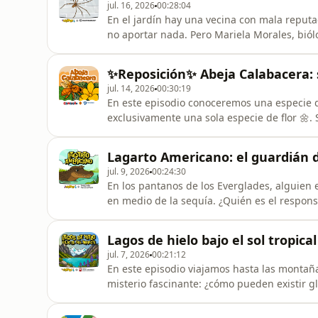
jul. 16, 2026
00:28:04
En el jardín hay una vecina con mala reputa
no aportar nada. Pero Mariela Morales, biólo
defenderla: ni siquiera es una araña de verd
mejor control de plagas del jardín, sin cobr
✨Reposición✨ Abeja Calabacera: 
animales que nos
jul. 14, 2026
00:30:19
En este episodio conoceremos una especie d
exclusivamente una sola especie de flor 🌼.
Margarita López Uribe, bióloga y profesora d
preguntas de tus peques: ⁠⁠⁠Información⁠⁠💛Apo
Lagarto Americano: el guardián d
Curiosos⁠⁠⁠&quot
jul. 9, 2026
00:24:30
En los pantanos de los Everglades, alguien 
en medio de la sequía. ¿Quién es el respons
Educación del Parque Nacional de los Evergl
lleva en estos pantanos desde la época de l
Lagos de hielo bajo el sol tropical
poderosas del reino anim
jul. 7, 2026
00:21:12
En este episodio viajamos hasta las montaña
misterio fascinante: ¿cómo pueden existir gl
colombiana y candidata a doctora en Ciencia
glaciares y los lagos glaciares, cómo se for