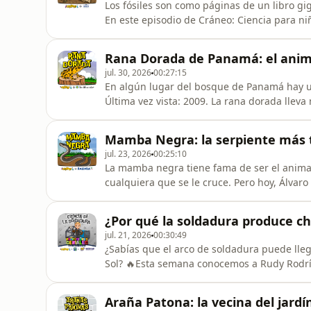
Los fósiles son como páginas de un libro gig
En este episodio de Cráneo: Ciencia para ni
Jorge Plata, del Museo de Indianápolis, par
seres vivos logran preservarse durante mil
Rana Dorada de Panamá: el anim
antiguos.
jul. 30, 2026
00:27:15
En algún lugar del bosque de Panamá hay u
Última vez vista: 2009. La rana dorada llev
hoy Gina Della Togna, científica y directora
pasó, por qué un hongo microscópico que via
Mamba Negra: la serpiente más 
están haciendo los c
jul. 23, 2026
00:25:10
La mamba negra tiene fama de ser el animal 
cualquiera que se le cruce. Pero hoy, Álvar
parque Faunia en Madrid, viene a investiga
llama negra si en realidad es gris, cómo us
¿Por qué la soldadura produce ch
su veneno dentro del
jul. 21, 2026
00:30:49
¿Sabías que el arco de soldadura puede llega
Sol? 🔥Esta semana conocemos a Rudy Rodríg
Weimar, en Weimar, Texas. Juntos descubrimo
piezas de metal, por qué usan cascos especi
Araña Patona: la vecina del jardí
soldadura ayuda a co