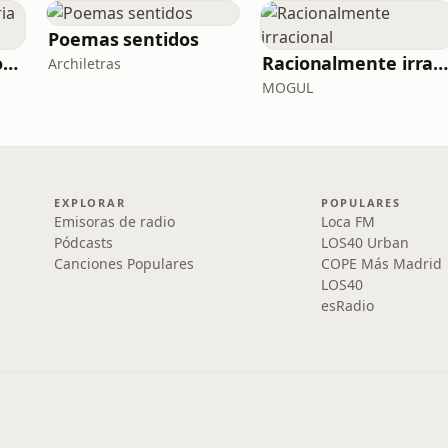
Poemas sentidos
Píldoras de la Historia de España
Racionalmente irraciona
Archiletras
MOGUL
EXPLORAR
POPULARES
Emisoras de radio
Loca FM
Pódcasts
LOS40 Urban
Canciones Populares
COPE Más Madrid
LOS40
esRadio