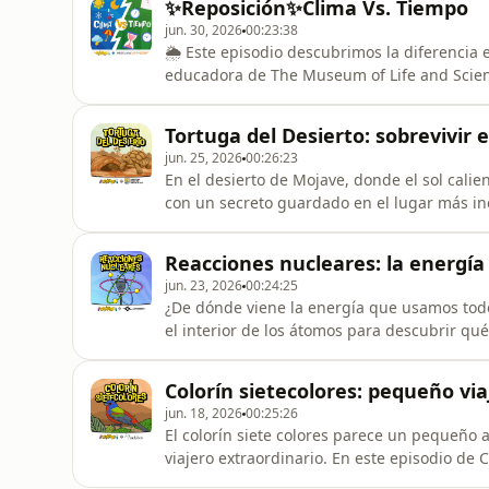
✨Reposición✨Clima Vs. Tiempo
También aprendemos cómo lo
jun. 30, 2026
00:23:38
🌦️ Este episodio descubrimos la diferencia e
educadora de The Museum of Life and Scienc
el tiempo puede cambiar de un momento a ot
secos, cómo se forman las condiciones mete
Tortuga del Desierto: sobrevivir 
satélites, anillos de los árb
jun. 25, 2026
00:26:23
En el desierto de Mojave, donde el sol calie
con un secreto guardado en el lugar más in
bióloga del Servicio para Peces y Vida Silve
del desierto logra sobrevivir casi un año e
Reacciones nucleares: la energí
madrigueras de
jun. 23, 2026
00:24:25
¿De dónde viene la energía que usamos todo
el interior de los átomos para descubrir qu
cantidades enormes de energía. Junto a la Dr
de investigación en Zap Energy, exploramos 
Colorín sietecolores: pequeño via
Sol b
jun. 18, 2026
00:25:26
El colorín siete colores parece un pequeño 
viajero extraordinario. En este episodio de
este diminuto pájaro migratorio recorre gr