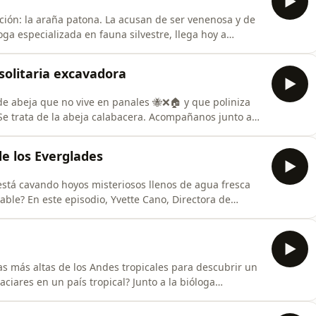
ción: la araña patona. La acusan de ser venenosa y de
ga especializada en fauna silvestre, llega hoy a
ad, no tiene veneno, y trabaja todos los días como el
ar un peso. Un episodio para mirar diferente a los
solitaria excavadora
e abeja que no vive en panales 🐝❌🏠 y que poliniza
 Se trata de la abeja calabacera. Acompañanos junto a
e la Universidad Estatal de Pensilvania 🏫🔬💬Envía las
ya este podcast uniéndote al: &quot;⁠⁠⁠El Club de los
e los Everglades
está cavando hoyos misteriosos llenos de agua fresca
able? En este episodio, Yvette Cano, Directora de
ades, nos presenta al lagarto americano: un reptil que
os dinosaurios, tiene una de las mordidas más
s más altas de los Andes tropicales para descubrir un
aciares en un país tropical? Junto a la bióloga
s de la Tierra, Alejandra, exploramos qué son los
man y por qué son tan importantes para la vida.