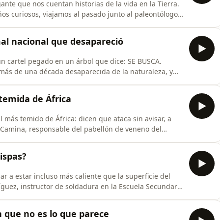
ante que nos cuentan historias de la vida en la Tierra.
ños curiosos, viajamos al pasado junto al paleontólogo
a descubrir cómo se forman los fósiles, por qué algunos
lones de años y qué pistas esconden sobre animales
al nacional que desapareció
n cartel pegado en un árbol que dice: SE BUSCA.
a más de una década desaparecida de la naturaleza, y
 de The Amphibian Survival Alliance, nos cuenta qué le
ja por el agua está detrás de su desaparición, y qué
temida de África
más temido de África: dicen que ataca sin avisar, a
o Camina, responsable del pabellón de veneno del
r ese chisme. Los Cráneos van a descubrir por qué se
a la lengua para oler el mundo, y qué hace exactamente
ispas?
r a estar incluso más caliente que la superficie del
uez, instructor de soldadura en la Escuela Secundaria
s cómo los soldadores utilizan el calor para unir
ales, qué provoca esas brillantes chispas y cómo la
n que no es lo que parece