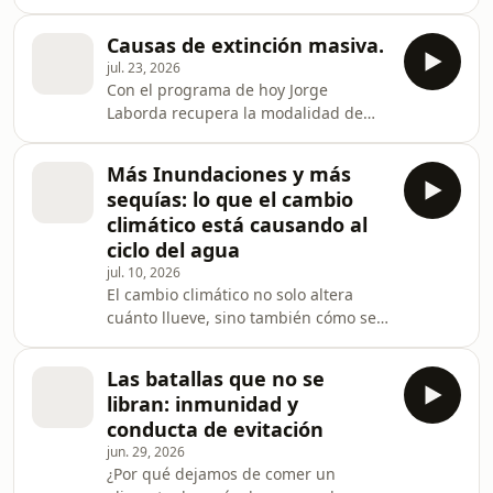
infecta a millones de personas,
todavía guarda muchos secretos.
Causas de extinción masiva.
Sabemos cómo es su genoma y
jul. 23, 2026
conocemos sus principales proteínas,
Con el programa de hoy Jorge
pero aún ignoramos cómo consigue
Laborda recupera la modalidad de
manipular el interior de nuestras
podcast Quilo Vintage. Veinte años
células para reproducirse. Ahora, un
después la publicación de un texto
equipo de investigadores ha logrado
Más Inundaciones y más
sobre las extinciones masivas, la idea
observar esas maniobras casi en
sequías: lo que el cambio
central sigue vigente: la evolución no
tiempo real gracias a una noved
climático está causando al
avanza de forma lineal, sino que está
ciclo del agua
marcada por grandes crisis
jul. 10, 2026
ambientales. Hoy sabemos que
El cambio climático no solo altera
existieron muchas extinciones,
cuánto llueve, sino también cómo se
causadas sobre todo por procesos
reparte la lluvia en el tiempo. Un
internos de la Tierra, como gi
estudio publicado en Nature revela
Las batallas que no se
que, desde 1980, las precipitaciones
libran: inmunidad y
tienden a concentrarse en episodios
conducta de evitación
más intensos separados por periodos
jun. 29, 2026
secos prolongados. Aunque la
¿Por qué dejamos de comer un
cantidad anual de lluvia aumente, el