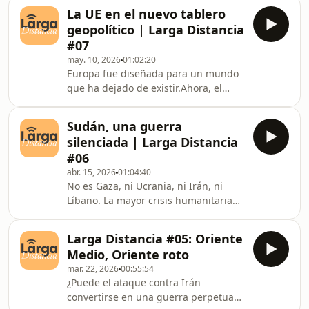
colonias? ¿Qué países se han
Adelante’ en Nairobi a principios de
La UE en el nuevo tablero
rebelado? En este nuevo episodio de
mayo es el cla
geopolítico | Larga Distancia
Larga Distancia nos adentramos en la
#07
Françafrique, el sistema colonialista
may. 10, 2026
01:02:20
que Francia mantuvo durante
Europa fue diseñada para un mundo
décadas para sostener su poder en
que ha dejado de existir.Ahora, el
África y que en los últimos años ha
viejo continente está sumido en una
saltado por los aires.
crisis de identidad. O al menos ese
Sudán, una guerra
parece ser el mantra de los países
silenciada | Larga Distancia
que tratan de desmantelar las bases
#06
del orden mundial. ¿El mundo
abr. 15, 2026
01:04:40
escucha a Europa del mismo modo
No es Gaza, ni Ucrania, ni Irán, ni
que a Estados Unidos o China? ¿Qué
Líbano. La mayor crisis humanitaria
necesita Europa para garantizar su
del momento tiene lugar en Sudán.Se
supervivencia como bloque?Para dar
cumplen tres años del inicio de un
respuesta a estas y ot
Larga Distancia #05: Oriente
conflicto cuyas cifras superan a las de
Medio, Oriente roto
cualquier otro en la actualidad y al
mar. 22, 2026
00:55:54
que, sin embargo, no se le presta
¿Puede el ataque contra Irán
atención.Dedicamos este episodio a
convertirse en una guerra perpetua?
intentar entender mejor la guerra en