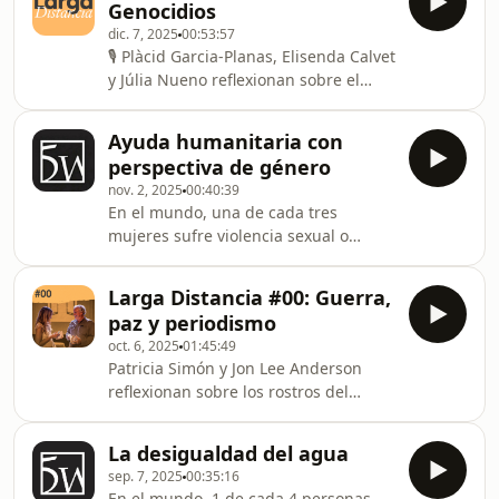
Genocidios
episodio? 👇 Te leemos en comentarios
dic. 7, 2025
00:53:57
🎙️ Plàcid Garcia-Planas, Elisenda Calvet
y Júlia Nueno reflexionan sobre el
concepto genocidio, ponen el foco en
exterminios del pasado y explican
Ayuda humanitaria con
cómo se investigan.¿Qué te ha
perspectiva de género
parecido este episodio? 👇 Te leemos
nov. 2, 2025
00:40:39
en comentarios:
En el mundo, una de cada tres
mujeres sufre violencia sexual o
física. Y en la mayoría de casos, los
ataques son perpetrados por su
Larga Distancia #00: Guerra,
entorno cercano. En algunas zonas
paz y periodismo
del mundo esa estadística es aún
oct. 6, 2025
01:45:49
mayor, como en América Latina,
Patricia Simón y Jon Lee Anderson
donde el 80% de las mujeres son
reflexionan sobre los rostros del
víctimas de una violencia que
poder, la ola reaccionaria que sacude
Naciones Unidas calificó como una
al mundo y las propuestas para
&quot;pandemia en la
La desigualdad del agua
construir sociedades más
sombra&quot;. En el podcast de hoy
sep. 7, 2025
00:35:16
democráticas.
ponemos el foco en
En el mundo, 1 de cada 4 personas