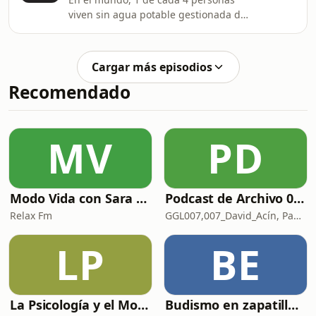
viven sin agua potable gestionada de
forma. Cerca de 1.000 niños mueren
diariamente debido a la insalubridad
del agua. 2.000 millones de personas
Cargar más episodios
no tienen acceso a servicios básicos
Recomendado
de higiene. Son datos de la última
publicación de ONU-AGUA, el
mecanismo de coordinación de
Naciones Unidas en temas de agua y
MV
PD
saneamiento. Las cifras son
alarmantes y, a menudo, est
Modo Vida con Sara Manzaneque
Podcast de Archivo 007
Relax Fm
GGL007,007_David_Acín, Pablo_Ortega, 58, AlbertoBond y Claalc
LP
BE
La Psicología y el Modelo Parcuve®
Budismo en zapatillas, El budismo sin sermones