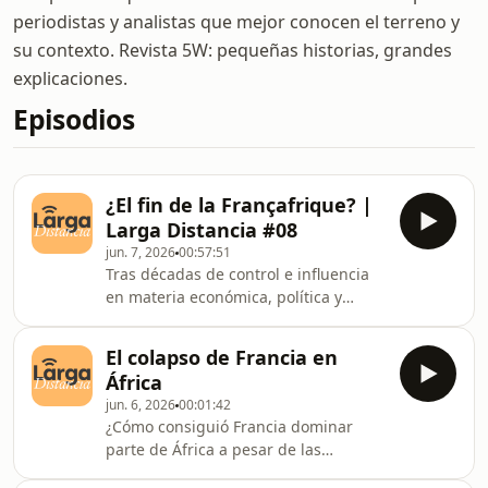
periodistas y analistas que mejor conocen el terreno y
su contexto. Revista 5W: pequeñas historias, grandes
explicaciones.
Episodios
¿El fin de la Françafrique? |
Larga Distancia #08
jun. 7, 2026
00:57:51
Tras décadas de control e influencia
en materia económica, política y
militar, África Occidental se ha
convertido en una región hostil para
El colapso de Francia en
los intereses franceses. París no
África
quiere —ni puede— desligarse de sus
jun. 6, 2026
00:01:42
antiguas colonias, pero sí parece
¿Cómo consiguió Francia dominar
decidido a ampliar su red de
parte de África a pesar de las
influencia más allá de la Françafrique.
independencias de sus antiguas
La celebración de la Cumbre ‘África