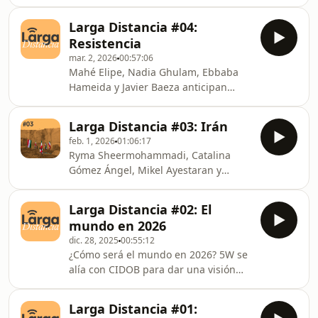
La corresponsal en Teherán Catalina
Sudán, y lo hacemos de la mano del
Gómez Ángel; la corresponsal en
reportero y cofundador de 5W, Xavier
Larga Distancia #04:
Beirut Marta Maroto; el investigador
Al
Resistencia
de Cidob y experto en Oriente Medio
mar. 2, 2026
00:57:06
Moussa Bourekba; el periodista Mikel
Mahé Elipe, Nadia Ghulam, Ebbaba
Ayestaran, desde Beirut; el
Hameida y Javier Baeza anticipan
coordinador de MSF en Gaza, Aitor
algunos de los temas de ‘Resistencia’,
Zabalgogeazkoa, y el director de 5W,
el nuevo número en papel de Revista
Agus Morales, reflexionan sobre una
Larga Distancia #03: Irán
5W.
guerra que puede tener
feb. 1, 2026
01:06:17
Ryma Sheermohammadi, Catalina
Gómez Ángel, Mikel Ayestaran y
Patricia Simón dan su visión sobre las
protestas en Irán y nos ayudan a
Larga Distancia #02: El
situarlas en su contexto histórico y
mundo en 2026
político.¿Qué te ha parecido este
dic. 28, 2025
00:55:12
episodio? 👇 Te leemos en comentarios
¿Cómo será el mundo en 2026? 5W se
alía con CIDOB para dar una visión
periodística y geopolítica sobre los
temas que marcarán los próximos 12
Larga Distancia #01:
meses.¿Qué te ha parecido este