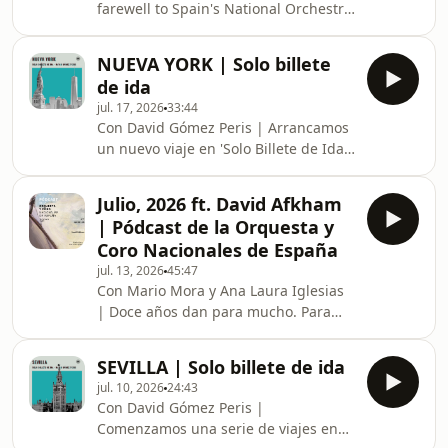
farewell to Spain's National Orchestra
'Libertango', descubrimos cómo una
and Chorus after more than a decade
música local se convirtió en
of joint work. In this interview, the
patrimonio universal.
NUEVA YORK | Solo billete
German conductor analyzes what it
de ida
has meant for him to lead one of the
jul. 17, 2026
33:44
country's most important institutions
Con David Gómez Peris | Arrancamos
and how his musical vision has
un nuevo viaje en 'Solo Billete de Ida'
evolved since that first concert in
y lo hacemos con destino a Nueva
Madrid. We discuss Spanish
York. Exploramos la figura de George
repertoire, the management of
Julio, 2026 ft. David Afkham
Gershwin, un compositor que
tradition, the role
| Pódcast de la Orquesta y
absorbió la diversidad cultural de la
Coro Nacionales de España
ciudad para crear obras inmortales
jul. 13, 2026
45:47
como Rhapsody in Blue o
Con Mario Mora y Ana Laura Iglesias
Summertime. Un recorrido por la
| Doce años dan para mucho. Para
energía, el optimismo y los contrastes
construir una orquesta, para dejar
de una ciudad que encontró su voz
huella, para convertirse en uno de los
propia a través de la mús
SEVILLA | Solo billete de ida
directores más buscados de su
jul. 10, 2026
24:43
generación. David Afkham se sienta
Con David Gómez Peris |
con Mario Mora en el episodio final de
Comenzamos una serie de viajes en
temporada para hacer balance de lo