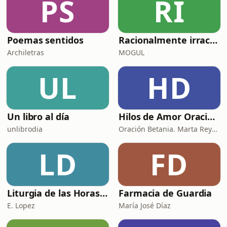
PS
RI
Poemas sentidos
Racionalmente irracional
Archiletras
MOGUL
UL
HD
Un libro al día
Hilos de Amor Oraciones que sanan el alma. Encuentros íntimos con Dios.
unlibrodia
Oración Betania. Marta Reyes y Cristina Martínez
LD
FD
Liturgia de las Horas (España)
Farmacia de Guardia
E. Lopez
María José Díaz