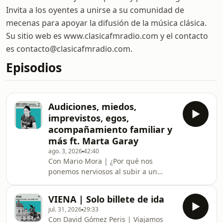
Invita a los oyentes a unirse a su comunidad de
mecenas para apoyar la difusión de la música clásica.
Su sitio web es www.clasicafmradio.com y el contacto
es contacto@clasicafmradio.com.
Episodios
Audiciones, miedos,
imprevistos, egos,
acompañamiento familiar y
más ft. Marta Garay
ago. 3, 2026
42:40
Con Mario Mora | ¿Por qué nos
ponemos nerviosos al subir a un
escenario? ¿Es posible controlar la
activación fisiológica o el síndrome
VIENA | Solo billete de ida
del impostor? Volvemos a charlar con
jul. 31, 2026
29:33
nuestra psicóloga de cabecera, Marta
Con David Gómez Peris | Viajamos