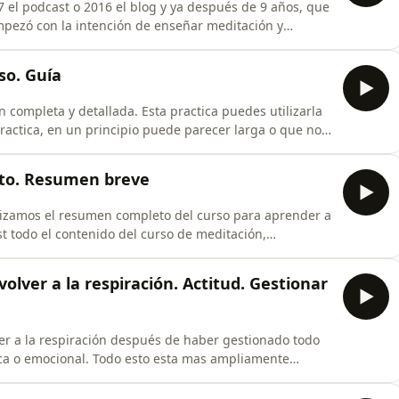
 el podcast o 2016 el blog y ya después de 9 años, que
pezó con la intención de enseñar meditación y
 solo eso de pondérese a respirar atentos. Que existe
tuar en ese porque para mejorar. Creo que esa parte
so. Guía
 completa y detallada. Esta practica puedes utilizarla
ractica, en un principio puede parecer larga o que no
ica, para para aprender puede ser la mejor manera de
 de cada proceso a su meditación. Algunos proceso
eto. Resumen breve
alizamos el resumen completo del curso para aprender a
t todo el contenido del curso de meditación,
que lo componen: el ambiente de meditación, la
ización y la gestión de la dispersión. A ellos se suma un
volver a la respiración. Actitud. Gestionar
er a la respiración después de haber gestionado todo
sica o emocional. Todo esto esta mas ampliamente
la respiración. Actitud. Resumiendolo mucho es volver
ud consciente antes de reanclarte, antes de empezar o