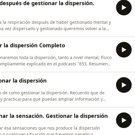
después de gestionar la dispersión.
a la respiración después de haber gestionado mental y
a vez dispersado y gestionado queremos volver a la
onemos atención a la respiración. Pero el hecho de tener
u en otro objeto de meditación, como hemos comentado
r la dispersión Completo
aremos toda la dispersión, tanto a nivel mental, físico
 ampliamente explicado en el podcasts "653. Resumen
mos que una dispersión no solo es mental, que esa
 el cuerpo tensando algunos músculos o microtensiones
nar la dispersión
de como gestionar la dispersión. Recuerdo que de
 y practica) para que puedas ampliar información y
te del proceso. Os dejo este resumen porque se que sera
podcasts y escuchar de manera continuada todo el
nar la sensación. Gestionar la dispersión
ar esa sensaciones que nos produce la dispersión
n o cualquier situación que hayamos pasado y