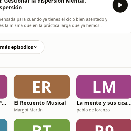
): Gestionar la dispersión Mental.
ispersión
pensada para cuando ya tienes el ciclo bien asentado y
 es la misma que en la práctica larga que ya hemos
ersión breve para reforzar y repetir con facilidad. La
 ido, no vuelvas “a toda prisa”a la respiración.
 más episodios
ER
LM
Mons. Munilla RESPONDE
El Recuento Musical
La mente y sus cicatr
Margot Martín
pablo de lorenzo
BT
R9