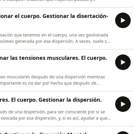
e manera continuada. De como gestionamos esta
l podcasts "651. Gestionar la sensación. Gestionar el
ionar el cuerpo. Gestionar la disertación-
nsación que tenemos en el cuerpo, una vez gestionada
nsiones generada por esa dispersión. A veces, suele ser
ucirla o eliminarla, es bueno saber que no debemos
e debemos actuar frente a ella de forma natural, sin
onar las tensiones musculares. El cuerpo.
nes musculares después de una dispersión mientras
 importante es no dar por hecho que después de
o terminado, sino que debemos observar que zonas de
a, dejándola en no tensión. A veces pueden ser micro
s. El cuerpo. Gestionar la dispersión.
és de una dispersión, para ser consciente por si se
ocada por esa dispersión, y, si es así, ayudar a que
ocurrir porque, en general, lo mental y lo corporal van
ente se dispersa, cuando aparece una emoción o te