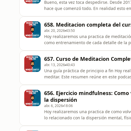
Bueno, esta vez toca despedirse. Desde 2017
hace que comenzó todo. En realidad esto em
realmente hacer ver que la meditación no es
un porque y si existe un porque podemos ac
658. Meditacion completa del cur
ya esta ampliamente exp
abr. 20, 2026
43:50
Hoy realizaremos una practica de meditación
como entrenamiento de cada detalle de la p
se corresponde con los tiempos de la pract
comenzar y luego uno ya adapta los tiempo
657. Curso de Meditacion Compl
pueden durar segundo
abr. 13, 2026
40:43
Una guía práctica de principio a fin Hoy re
meditar. Este resumen reúne en este podcas
estructurado en los cinco grandes bloques 
postura, el inicio de la práctica, la profund
656. Ejercicio mindfulness: Como 
bloque final sobre cómo
la dispersión
abr. 6, 2026
18:06
Hoy realizaremos una practica de como volv
lo relacionado con la dispersión mental, fí
explicado en el podcasts 655 Como Volver a 
a la respiración pero recuperando esa actit