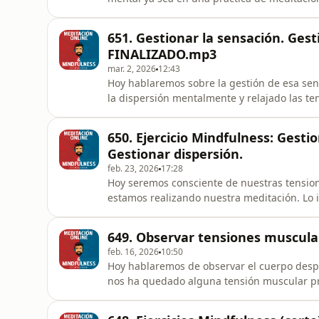
mantengamos esa sensación en el cuerpo d
sensaciones hemos hablado ampliamente en e
651. Gestionar la sensación. Gest
cuerpo. Gestionar la disertación" En res
FINALIZADO.mp3
mar. 2, 2026
12:43
Hoy hablaremos sobre la gestión de esa se
la dispersión mentalmente y relajado las te
la que nos lleve mas tiempo suavizarla, red
forzar esa gestión de la sensación, si no qu
650. Ejercicio Mindfulness: Gesti
prisas, sin expe
Gestionar dispersión.
feb. 23, 2026
17:28
Hoy seremos consciente de nuestras tensio
estamos realizando nuestra meditación. Lo
gestionar la dispersión mental ya esta tod
nuestro cuerpo se han tensionado y relajarl
649. Observar tensiones musculare
tensiones por lo que debemos ob
feb. 16, 2026
10:50
Hoy hablaremos de observar el cuerpo despu
nos ha quedado alguna tensión muscular prov
vuelva a un estado más relajado. Esto suele 
bastante de la mano. Es decir, cuando la m