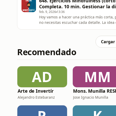
648. Ejercicios Mindfulness (corto
enganchas a un pen
Completa. 10 min. Gestionar la d
feb. 9, 2026
13:36
Hoy vamos a hacer una práctica más corta, 
no necesitas escuchar cada detalle. La idea
hecho, pero ahora vamos más directos: una v
intención no cambia: cuando notes que te has
Primero recorres u
Cargar
Recomendado
AD
MM
Arte de Invertír
Alejandro Estebaranz
Jose Ignacio Munilla
R
K