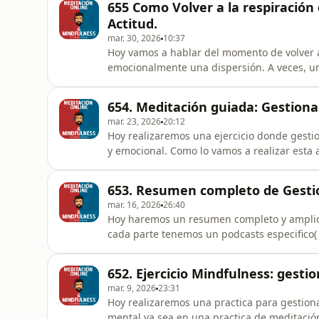
655 Como Volver a la respiración 
estar en la plena a
Actitud.
mar. 30, 2026
10:37
Hoy vamos a hablar del momento de volver 
emocionalmente una dispersión. A veces, un
respiración y sin pasar ningún filtro mas p
una practica consciente en la respiración 
654. Meditación guiada: Gestiona
al principio del
mar. 23, 2026
20:12
Hoy realizaremos una ejercicio donde gestion
y emocional. Como lo vamos a realizar esta
completo de Gestionar la dispersión". Sabe
dispersión puede crear también efectos en
653. Resumen completo de Gestio
e igualmente depend
mar. 16, 2026
26:40
Hoy haremos un resumen completo y amplio 
cada parte tenemos un podcasts especifico(
realizar una practica especifica de esa par
mas facil para algunos tenerlo todo en un 
652. Ejercicio Mindfulness: gestio
proceso. A) MARCO GENERAL L
mar. 9, 2026
23:31
Hoy realizaremos una practica para gestion
mental ya sea en una practica de meditació