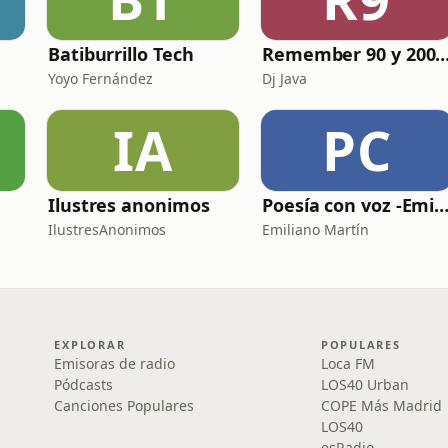
Batiburrillo Tech
Remember 90 y 2000 en PLAY WITH ME by
Yoyo Fernández
Dj Java
IA
PC
Ilustres anonimos
Poesía con voz -Emiliano Martín- Podc
IlustresAnonimos
Emiliano Martín
EXPLORAR
POPULARES
Emisoras de radio
Loca FM
Pódcasts
LOS40 Urban
Canciones Populares
COPE Más Madrid
LOS40
esRadio