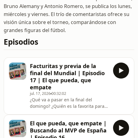
Bruno Alemany y Antonio Romero, se publica los lunes,
miércoles y viernes. El trío de comentaristas ofrece su
visión única sobre el torneo, comparándose con
grandes figuras del fútbol.
Episodios
Facturitas y previa de la
final del Mundial | Episodio
17 | El que pueda, que
empate
jul. 17, 2026
00:32:02
¿Qué va a pasar en la final del
domingo? ¿Quién es la favorita para
llevarse el Mundial? ¿Han acertado la
porra alguno de nuestros analistas?
El que pueda, que empate |
En el último episodio de El que
Buscando al MVP de España
pueda, que empate, Bruno Alemany,
| Episodio 16