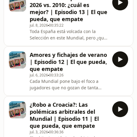
son varios los partidos de la
2026 vs. 2010: ¿cuál es
albiceleste en los que ha habido
mejor? | Episodio 13 | El que
algún tipo de controversia arbitral.
pueda, que empate
¿Hay premeditación por parte de los
jul. 8, 2026
00:35:22
colegiados? ¿Qué tiene que ver
Toda España está volcada con la
Infantino con todo esto?Axel Torres,
Selección en este Mundial, pero ¿qué
Antonio Romero y Bruno Alemany lo
equipo es mejor, el de ahora o el que
analizan todo en este epi
ganó la primera estrella en Sudáfrica?
Amores y fichajes de verano
En este episodio, Bruno Alemany, Axel
| Episodio 12 | El que pueda,
Torres, Antonio Romero y Laura
que empate
Martínez debaten sobre ello
jul. 6, 2026
00:33:26
analizando posición por
Cada Mundial pone bajo el foco a
posición.Además, el cromo del día es
jugadores que no gozan de tanta
el centrocampista noruego Patrick
atención mediática el resto del año.
Berg.
En este episodio, Bruno Alemany, Axel
¿Robo a Croacia?: Las
Torres y Antonio Romero debaten
polémicas arbitrales del
sobre las principales sensaciones de
Mundial | Episodio 11 | El
este Mundial y los jugadores que
que pueda, que empate
podrían cambiar de equipo después
jul. 3, 2026
00:36:36
del torneo. También comentan la