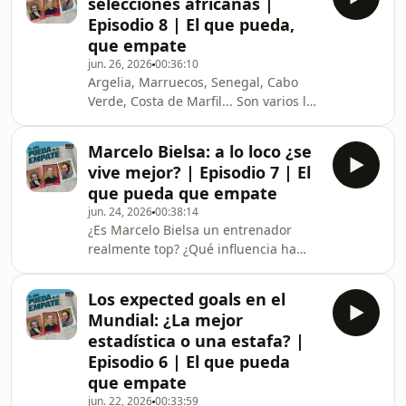
selecciones africanas |
Antonio Romero lo analizan en este
Episodio 8 | El que pueda,
nuevo episodio de El que pueda, que
que empate
empate.El cromo de hoy es el
jun. 26, 2026
00:36:10
centrocampista costamarfileño Christ
Argelia, Marruecos, Senegal, Cabo
Inao Oulai.&nbsp;
Verde, Costa de Marfil... Son varios los
conjuntos de África que están
causando una muy buena impresión
Marcelo Bielsa: a lo loco ¿se
en lo que llevamos de Mundial. En
vive mejor? | Episodio 7 | El
este episodio, Bruno Alemany, Axel
que pueda que empate
Torres y Antonio Romero repasan el
jun. 24, 2026
00:38:14
papel de las selecciones africanas en
¿Es Marcelo Bielsa un entrenador
el torneo y buscan ver qué
realmente top? ¿Qué influencia ha
necesitarían para ganarlo.&nbsp;El
tenido en otros entrenadores? ¿Cómo
cromo del día es Daniel Muñoz, el
juegan sus equipos?&nbsp;¿Por qué
lateral derecho que se h
Los expected goals en el
es tan controvertida su figura?En el
Mundial: ¿La mejor
episodio de hoy, Bruno Alemany, Axel
estadística o una estafa? |
Torres y Antonio Romero analizan al
Episodio 6 | El que pueda
seleccionador de Uruguay, el último
que empate
rival de España en la fase de grupos
de este Mundial 2026, con la
jun. 22, 2026
00:33:59