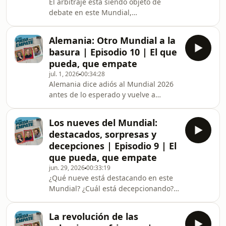
El arbitraje está siendo objeto de
última vez que Axel pisó una
debate en este Mundial,
discoteca y cómo terminó uno de los
especialmente después de lo ocurrido
amores de verano de Bruno.
en la eliminatoria de dieciseisavos
Alemania: Otro Mundial a la
entre Portugal y Croacia. ¿Fue un
basura | Episodio 10 | El que
despeje o un rebote lo que ocurrió en
pueda, que empate
el descuento? ¿Estuvo bien arbitrado
jul. 1, 2026
00:34:28
el penalti a favor de Portugal? ¿Qué
Alemania dice adiós al Mundial 2026
ha pasado con el chip del balón? ¿Por
antes de lo esperado y vuelve a
qué cada competición tiene unas
abrirse el debate: ¿Qué le pasa a una
normas arbitrales distintas?En este
de las grandes potencias del fútbol
episodio, Buno A
Los nueves del Mundial:
mundial? Axel Torres, Bruno Alemany
destacados, sorpresas y
y Antonio Romero analizan las claves
decepciones | Episodio 9 | El
de una eliminación que deja muchas
que pueda, que empate
dudas y pocas respuestas.Además, en
jun. 29, 2026
00:33:19
el cromo del día, ponemos el foco en
¿Qué nueve está destacando en este
Kerim Alajbegovic, una de las jóvenes
Mundial? ¿Cuál está decepcionando?
promesas balcánicas que está
¿Y cuá es la gran revelación? ¿Cuál
aprovechan
será el máximo goleador al acabar el
La revolución de las
torneo? Bruno Alemany, Axel Torres y