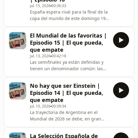
Axel Torres y Antonio Romero hacen
jul. 15, 2026
00:36:33
repaso de su porra de ganadores,
España espera rival para la final de la
goleadores y decepciones previa al
copa del mundo de este domingo 19
inicio del campeonato... y se pasan las
de julio en Nueva Jersey. ¿A quién
pertinentes facturas.
prefieren enfrentarse Bruno Alemany,
El Mundial de las favoritas |
Axel Torres y Antonio Romero?
Episodio 15 | El que pueda,
¿Argentina o Inglaterra? Además,
que empate
intentan ponerse de acuerdo para
jul. 13, 2026
00:42:18
decidir quién está siendo el mejor
Las semifinales ya están definidas y
jugador de los de Luis de la Fuente.El
tienen un denominador común: las
cromo del día es el inglés Elliot
cuatro grandes favoritas al título
Anderson. ¿Vale los 120 millones que
siguen en pie. Pero, ¿es esto una
ha pagado el
No hay que ser Einstein |
buena noticia para el fútbol? ¿Gana el
Episodio 14 | El que pueda,
Mundial cuando llegan los equipos
que empate
más potentes a las rondas decisivas o
jul. 10, 2026
00:39:34
pierde parte de su magia al quedarse
La trayectoria de Argentina en el
sin sorpresas?Axel Torres, Bruno
Mundial de 2026 se debe, en gran
Alemany y Antonio Romero además
parte, al espectacular nivel de Leo
un poco de polémica con las
Messi a sus 39 años. Sin embargo,
eliminaciones de Nor
La Selección Española de