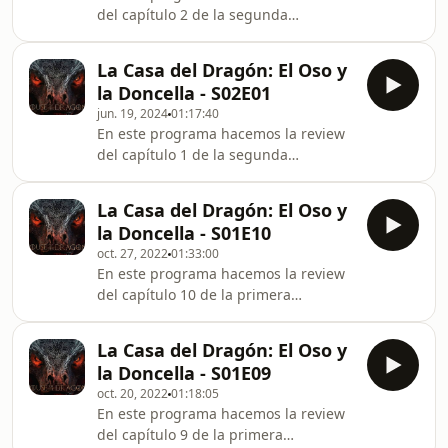
@osoydoncellapod
del capítulo 2 de la segunda
temporada de La Casa del Dragón
titulado Rhaenyra the Cruel Siguenos
La Casa del Dragón: El Oso y
en https://elosoyladoncella.com
la Doncella - S02E01
facebook.es/elosoyladoncella
jun. 19, 2024
01:17:40
podcast@elosoyladoncella.com
En este programa hacemos la review
@osoydoncellapod
del capítulo 1 de la segunda
temporada de La Casa del Dragón
titulado Hijo por hijo Siguenos en
La Casa del Dragón: El Oso y
https://elosoyladoncella.com
la Doncella - S01E10
facebook.es/elosoyladoncella
oct. 27, 2022
01:33:00
podcast@elosoyladoncella.com
En este programa hacemos la review
@osoydoncellapod
del capítulo 10 de la primera
temporada de La Casa del Dragón
titulado La Reina Negra Siguenos en
La Casa del Dragón: El Oso y
https://elosoyladoncella.com
la Doncella - S01E09
facebook.es/elosoyladoncella
oct. 20, 2022
01:18:05
podcast@elosoyladoncella.com
En este programa hacemos la review
@osoydoncellapod
del capítulo 9 de la primera