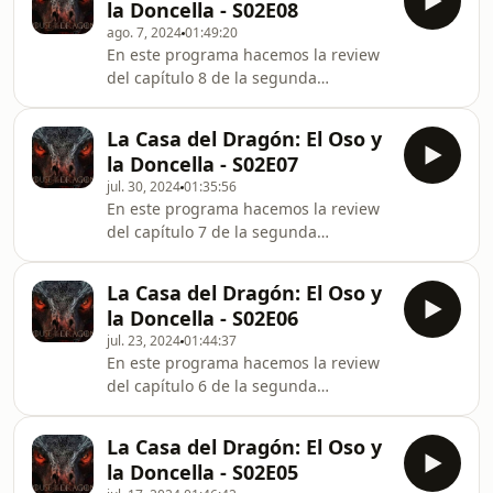
la Doncella - S02E08
en https://elosoyladoncella.com
ago. 7, 2024
01:49:20
podcast@elosoyladoncella.com
En este programa hacemos la review
@osoydoncellapod
del capítulo 8 de la segunda
temporada de La Casa del Dragón
titulado La mujer que debía gobernar
La Casa del Dragón: El Oso y
Tanto si os gustan los juegos de mesa
la Doncella - S02E07
como si no os recomendamos el
jul. 30, 2024
01:35:56
podcast en el que participa nuestro
En este programa hacemos la review
invitado Xabi El txoko de los bárdulos
del capítulo 7 de la segunda
https://www.ivoox.com/podcast-txoko-
temporada de La Casa del Dragón
bardulos-podcast_sq_f1578732_1.html
titulado La cosecha roja Tanto si os
Siguenos en
La Casa del Dragón: El Oso y
gustan los juegos de mesa como si no
https://elosoyladoncella.com faceboo
la Doncella - S02E06
os recomendamos el podcast en el
jul. 23, 2024
01:44:37
que participa nuestro invitado Xabi El
En este programa hacemos la review
txoko de los bárdulos
del capítulo 6 de la segunda
https://www.ivoox.com/podcast-txoko-
temporada de La Casa del Dragón
bardulos-podcast_sq_f1578732_1.html
titulado Smallfolk Siguenos en
Siguenos en
La Casa del Dragón: El Oso y
https://elosoyladoncella.com
https://elosoyladoncella.com
la Doncella - S02E05
facebook.es/elosoyladoncella
facebook.es/elosoyl