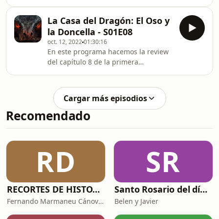
temporada de La Casa del Dragón
titulado El consejo verde Gracias a
La Casa del Dragón: El Oso y
Gaff por su participación. Siguenos en
la Doncella - S01E08
https://elosoyladoncella.com
oct. 12, 2022
01:30:16
facebook.es/elosoyladoncella
En este programa hacemos la review
podcast@elosoyladoncella.com
del capítulo 8 de la primera
@osoydoncellapod
temporada de La Casa del Dragón
titulado El señor de las mareas
Gracias a Karvala por su participación
Cargar más episodios
y os recomendamos su podcast Hasta
Recomendado
aquí puedo ver. Recordad que si
queréis colaborar con la serie
Documental de Javi podéis hacerlo en:
https://www.goteo.org/project/la-
RD
SR
ultima-oportunidad-azken-aukera
RECORTES DE HISTORIA Y CIENCIA
Santo Rosario del día. 🙏 Reza con nosotros en castellano 🇪🇸
Fernando Marmaneu Cánovas
Belen y Javier