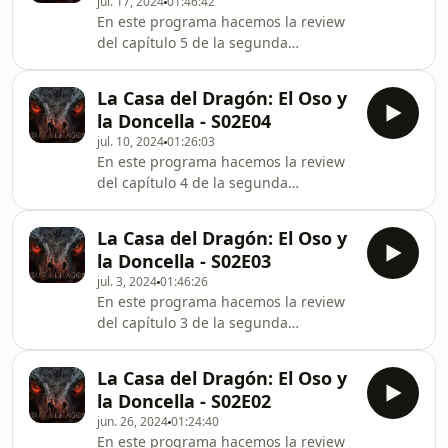
jul. 17, 2024
01:46:42
podcast@elosoyladoncella.com
En este programa hacemos la review
@osoydoncellapod
del capítulo 5 de la segunda
temporada de La Casa del Dragón
titulado Regent Siguenos en
La Casa del Dragón: El Oso y
https://elosoyladoncella.com
la Doncella - S02E04
facebook.es/elosoyladoncella
jul. 10, 2024
01:26:03
podcast@elosoyladoncella.com
En este programa hacemos la review
@osoydoncellapod
del capítulo 4 de la segunda
temporada de La Casa del Dragón
titulado The Red Dragon and the Gold
La Casa del Dragón: El Oso y
Otros podcast que puedes escuchar:
la Doncella - S02E03
Hodor, Hodor, Hodor:
jul. 3, 2024
01:46:26
https://www.ivoox.com/podcast-
En este programa hacemos la review
hodor-hodor-
del capítulo 3 de la segunda
hodor_sq_f1174729_1.html Cosas de
temporada de La Casa del Dragón
casas:
titulado The Burning Mill Siguenos en
https://www.ivoox.com/podcast-cosas-
La Casa del Dragón: El Oso y
https://elosoyladoncella.com
casas-la-casa-del-
la Doncella - S02E02
facebook.es/elosoyladoncella
dragon_sq_f1111999_1.html Misión de
jun. 26, 2024
01:24:40
podcast@elosoyladoncella.com
audaces: https://www.ivoox.com/
En este programa hacemos la review