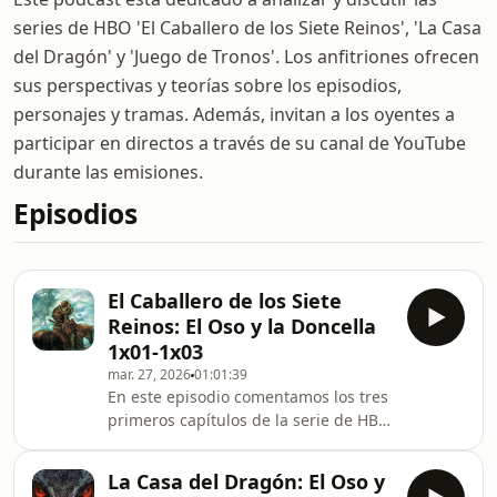
series de HBO 'El Caballero de los Siete Reinos', 'La Casa
del Dragón' y 'Juego de Tronos'. Los anfitriones ofrecen
sus perspectivas y teorías sobre los episodios,
personajes y tramas. Además, invitan a los oyentes a
participar en directos a través de su canal de YouTube
durante las emisiones.
Episodios
El Caballero de los Siete
Reinos: El Oso y la Doncella
1x01-1x03
mar. 27, 2026
01:01:39
En este episodio comentamos los tres
primeros capítulos de la serie de HBO
El Caballero de los Siete Reinos
inspirada en Los cuentos de Dunk y
La Casa del Dragón: El Oso y
Egg de George R.R. Martin Siguenos