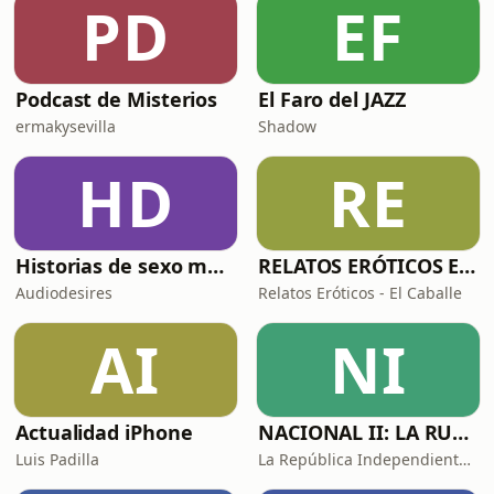
PD
EF
Podcast de Misterios
El Faro del JAZZ
ermakysevilla
Shadow
HD
RE
Historias de sexo muy intensas y calientes
RELATOS ERÓTICOS El Caballero Oscuro
Audiodesires
Relatos Eróticos - El Caballe
AI
NI
Actualidad iPhone
NACIONAL II: LA RUTA DEL EXILIO
Luis Padilla
La República Independiente de la Radio