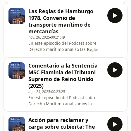
Corte de Apelación de Inglaterra y
Gales en MS Amlin Marine v. King
Las Reglas de Hamburgo
Trader (5 de noviembre de 2025), una
1978. Convenio de
de las decisiones más relevantes del
transporte marítimo de
año para el mercado asegurador
mercancías
marítimo. El fallo reafirma la plena
nov. 26, 2025
00:21:49
validez de las cláusulas “pay to be
En este episodio del Podcast sobre
paid”, incluso frente a terceros
Derecho marítimo analizo las 𝐑𝐞𝐠𝐥𝐚𝐬 𝐝𝐞
perjudicados que buscan ejercer
𝐇𝐚𝐦𝐛𝐮𝐫𝐠𝐨. A partir de su evolución
acción directa t
histórica, su estructura normativa y
Comentario a la Sentencia
sus principales innovaciones -desde
MSC Flaminia del Tribuanl
el nuevo régimen de responsabilidad
Supremo de Reino Unido
hasta la figura del porteador efectivo
(2025)
o la ampliación del período de
ago. 24, 2025
00:23:25
custodia- reflexiono sobre por qué
En este episodio del Podcast sobre
este Convenio sigue siendo, más de
Derecho Marítimo analizamos la
cuatro décadas después, una
sentencia del Tribunal Supremo de
alternativa pl
Reino Unido en el caso MSC Flaminia,
Acción para reclamar y
dictada en abril de 2025 sobre la
carga sobre cubierta: The
interpretación de algunos artículos