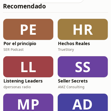
Recomendado
fundamentos de la culpa náutica, su
relación con la navegabilidad del
buque, la diferencia entre culpa
náutica y comercial, y la
PE
HR
interpretación que los tribunales han
dado a esta exoneración de
Por el principio
Hechos Reales
SER Podcast
TrueStory
LL
SS
Listening Leaders
Seller Secrets
dpersonas radio
AMZ Consulting
MP
AD