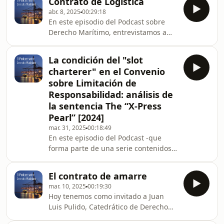
Contrato de Logística
Fimbank Plc v KCH Shipping Co Ltd
abr. 8, 2025
00:29:18
(The Giant Ace) [2024] sobre la
En este episodio del Podcast sobre
aplicación del plazo de caducidad
Derecho Marítimo, entrevistamos a
anual establecido en las Reglas de La
Javier Franco, profesor de la
Haya-Visby a reclamaciones por
Universidad Externado de Colombia y
entrega indebida de las mercancías
La condición del "slot
abogado en Derecho del Transporte y
(misdelivery) ocurridas tras la
charterer" en el Convenio
Logística. Javier, analizan el contrato
descarga. La sentencia confirma
sobre Limitación de
de logística como figura contractual
Responsabilidad: análisis de
atípica y diferenciada del transporte,
la sentencia The “X‑Press
caracterizada por su flexibilidad,
amplitud de servicios y enfoque
Pearl” [2024]
estratégico. Javier subraya los
mar. 31, 2025
00:18:49
desafíos regul
En este episodio del Podcast -que
forma parte de una serie contenidos
que voy a desarrollar para el Curso
online de Especialista en Derecho
El contrato de amarre
Marítimo Internacional del IME-
mar. 10, 2025
00:19:30
comentamos la sentencia The
Hoy tenemos como invitado a Juan
&quot;X‑Press Pearl&quot; [2024]
Luis Pulido, Catedrático de Derecho
EWHC 3174, que analiza el ámbito
mercantil en la Universidad de Cádiz,
subjetivo del Convenio sobre