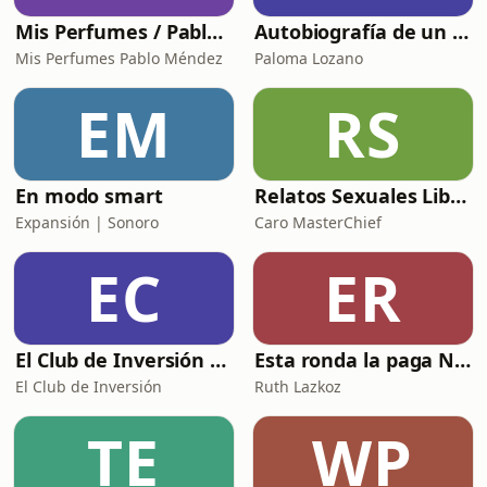
Mis Perfumes / Pablo Méndez
Autobiografía de un Yogui con sitar
Mis Perfumes Pablo Méndez
Paloma Lozano
EM
RS
En modo smart
Relatos Sexuales Liberales
Expansión | Sonoro
Caro MasterChief
EC
ER
El Club de Inversión podcast
Esta ronda la paga Newton
El Club de Inversión
Ruth Lazkoz
TE
WP