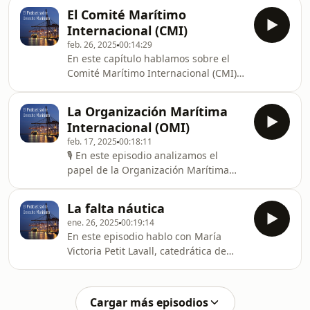
para hablar sobre el contrato de
Limitación de la Responsabilidad por
El Comité Marítimo
amarre. Veremos qué es, cuál es su
créditos marítimos (Convenio LLMC de
Internacional (CMI)
naturaleza jurídica, cuáles son las
1976/1996), y en concreto centr
feb. 26, 2025
00:14:29
obligaciones o prestaciones de este
En este capítulo hablamos sobre el
contrato y el régimen de
Comité Marítimo Internacional (CMI).
responsabilidad de las partes.
Explicamos su origen, funciones y
objetivos, cuál es su estructura y
La Organización Marítima
composición y, por último, cuáles son
Internacional (OMI)
los principales instrumentos jurídicos
feb. 17, 2025
00:18:11
que ha elaborado.
🎙️ En este episodio analizamos el
papel de la Organización Marítima
Internacional (OMI) en la regulación
del transporte marítimo. Analizamos
La falta náutica
su origen, estructura organizativa,
ene. 26, 2025
00:19:14
principales instrumentos jurídicos y
En este episodio hablo con María
los desafíos que enfrenta en el futuro.
Victoria Petit Lavall, catedrática de
Derecho Mercantil de la Universidad
Jaume I de Castellón sobre la falta
náutica. Profundizamos en cuestiones
Cargar más episodios
clave como el origen y los